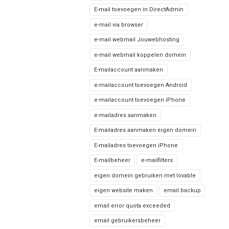
E-mail toevoegen in DirectAdmin
e-mail via browser
e-mail webmail Jouwebhosting
e-mail webmail koppelen domein
E-mailaccount aanmaken
e-mailaccount toevoegen Android
e-mailaccount toevoegen iPhone
e-mailadres aanmaken
E-mailadres aanmaken eigen domein
E-mailadres toevoegen iPhone
E-mailbeheer
e-mailfilters
eigen domein gebruiken met lovable
eigen website maken
email backup
email error quota exceeded
email gebruikersbeheer