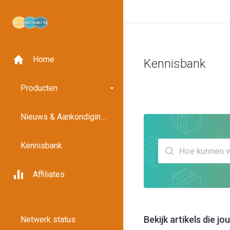
Home
Kennisbank
Klantensysteem
Kennisban
Producten
Nieuws & Aankondigingen
Kennisbank
Affiliates
Bekijk artikels die j
Netwerk status