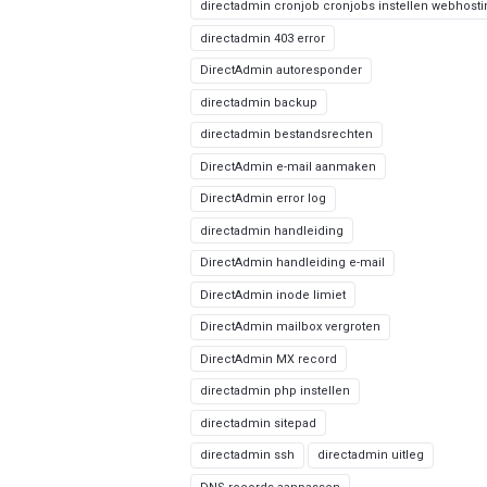
directadmin cronjob cronjobs instellen webhost
directadmin 403 error
DirectAdmin autoresponder
directadmin backup
directadmin bestandsrechten
DirectAdmin e-mail aanmaken
DirectAdmin error log
directadmin handleiding
DirectAdmin handleiding e-mail
DirectAdmin inode limiet
DirectAdmin mailbox vergroten
DirectAdmin MX record
directadmin php instellen
directadmin sitepad
directadmin ssh
directadmin uitleg