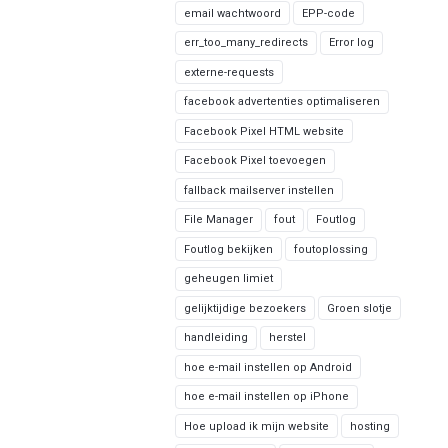
email wachtwoord
EPP-code
err_too_many_redirects
Error log
externe-requests
facebook advertenties optimaliseren
Facebook Pixel HTML website
Facebook Pixel toevoegen
fallback mailserver instellen
File Manager
fout
Foutlog
Foutlog bekijken
foutoplossing
geheugen limiet
gelijktijdige bezoekers
Groen slotje
handleiding
herstel
hoe e-mail instellen op Android
hoe e-mail instellen op iPhone
Hoe upload ik mijn website
hosting