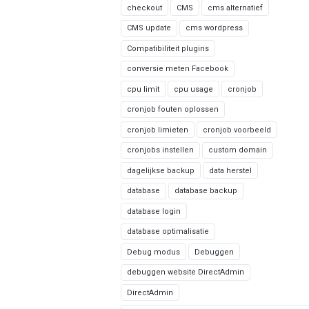
checkout
CMS
cms alternatief
CMS update
cms wordpress
Compatibiliteit plugins
conversie meten Facebook
cpu limit
cpu usage
cronjob
cronjob fouten oplossen
cronjob limieten
cronjob voorbeeld
cronjobs instellen
custom domain
dagelijkse backup
data herstel
database
database backup
database login
database optimalisatie
Debug modus
Debuggen
debuggen website DirectAdmin
DirectAdmin