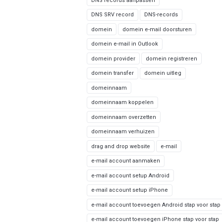
DNS records aanpassen
DNS SRV record
DNS-records
domein
domein e-mail doorsturen
domein e-mail in Outlook
domein provider
domein registreren
domein transfer
domein uitleg
domeinnaam
domeinnaam koppelen
domeinnaam overzetten
domeinnaam verhuizen
drag and drop website
e-mail
e-mail account aanmaken
e-mail account setup Android
e-mail account setup iPhone
e-mail account toevoegen Android stap voor stap
e-mail account toevoegen iPhone stap voor stap