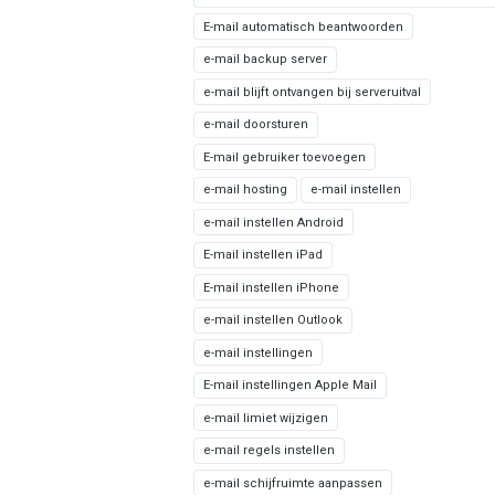
E-mail automatisch beantwoorden
e-mail backup server
e-mail blijft ontvangen bij serveruitval
e-mail doorsturen
E-mail gebruiker toevoegen
e-mail hosting
e-mail instellen
e-mail instellen Android
E-mail instellen iPad
E-mail instellen iPhone
e-mail instellen Outlook
e-mail instellingen
E-mail instellingen Apple Mail
e-mail limiet wijzigen
e-mail regels instellen
e-mail schijfruimte aanpassen