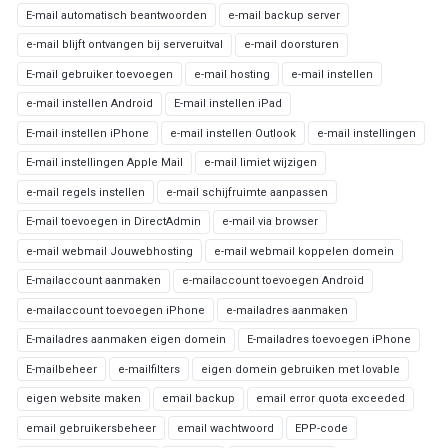
E-mail automatisch beantwoorden
e-mail backup server
e-mail blijft ontvangen bij serveruitval
e-mail doorsturen
E-mail gebruiker toevoegen
e-mail hosting
e-mail instellen
e-mail instellen Android
E-mail instellen iPad
E-mail instellen iPhone
e-mail instellen Outlook
e-mail instellingen
E-mail instellingen Apple Mail
e-mail limiet wijzigen
e-mail regels instellen
e-mail schijfruimte aanpassen
E-mail toevoegen in DirectAdmin
e-mail via browser
e-mail webmail Jouwebhosting
e-mail webmail koppelen domein
E-mailaccount aanmaken
e-mailaccount toevoegen Android
e-mailaccount toevoegen iPhone
e-mailadres aanmaken
E-mailadres aanmaken eigen domein
E-mailadres toevoegen iPhone
E-mailbeheer
e-mailfilters
eigen domein gebruiken met lovable
eigen website maken
email backup
email error quota exceeded
email gebruikersbeheer
email wachtwoord
EPP-code