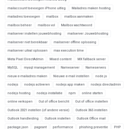
mailaccount toevoegen iPhone uitleg
Mailadres maken hosting
mailadres toevoegen
mailbox
mailbox aanmaken
mailbox beheer
mailbox vol
Mailbox wachtwoord
mailserver instellen jouwebhosting
mailserver Jouwebhosting
mailserver niet bereikbaar
mailserver offline oplossing
mailserver uitval oplossen
max execution time
Meta Pixel DirectAdmin
Mixed content
MX fallback server
MySQL
mysql management
Nameserver
Nameservers
nieuw e-mailadres maken
Nieuwe e-mail instellen
node.js
nodejs
nodejs activeren
nodejs app maken
nodejs directadmin
nodejs hosting
nodejs installatie
npm
online starten
online verkopen
Out of office bericht
Out of office instellen
Outlook 2021 instellen (of andere versie)
Outlook 365 instellen
Outlook handleiding
Outlook instellen
Outlook Office mail
package.json
pageant
performance
phishing preventie
PHP