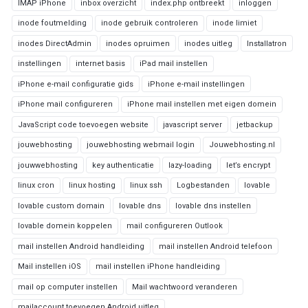
IMAP iPhone
inbox overzicht
index.php ontbreekt
inloggen
inode foutmelding
inode gebruik controleren
inode limiet
inodes DirectAdmin
inodes opruimen
inodes uitleg
Installatron
instellingen
internet basis
iPad mail instellen
iPhone e-mail configuratie gids
iPhone e-mail instellingen
iPhone mail configureren
iPhone mail instellen met eigen domein
JavaScript code toevoegen website
javascript server
jetbackup
jouwebhosting
jouwebhosting webmail login
Jouwebhosting.nl
jouwwebhosting
key authenticatie
lazy-loading
let’s encrypt
linux cron
linux hosting
linux ssh
Logbestanden
lovable
lovable custom domain
lovable dns
lovable dns instellen
lovable domein koppelen
mail configureren Outlook
mail instellen Android handleiding
mail instellen Android telefoon
Mail instellen iOS
mail instellen iPhone handleiding
mail op computer instellen
Mail wachtwoord veranderen
mailaccount toevoegen Android uitleg