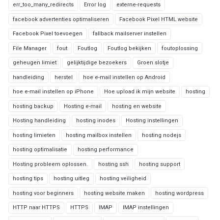
err_too_many_redirects
Error log
externe-requests
facebook advertenties optimaliseren
Facebook Pixel HTML website
Facebook Pixel toevoegen
fallback mailserver instellen
File Manager
fout
Foutlog
Foutlog bekijken
foutoplossing
geheugen limiet
gelijktijdige bezoekers
Groen slotje
handleiding
herstel
hoe e-mail instellen op Android
hoe e-mail instellen op iPhone
Hoe upload ik mijn website
hosting
hosting backup
Hosting e-mail
hosting en website
Hosting handleiding
hosting inodes
Hosting instellingen
hosting limieten
hosting mailbox instellen
hosting nodejs
hosting optimalisatie
hosting performance
Hosting probleem oplossen.
hosting ssh
hosting support
hosting tips
hosting uitleg
hosting veiligheid
hosting voor beginners
hosting website maken
hosting wordpress
HTTP naar HTTPS
HTTPS
IMAP
IMAP instellingen