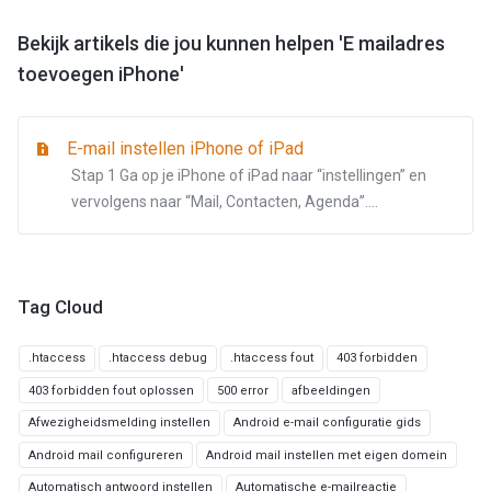
Bekijk artikels die jou kunnen helpen 'E mailadres
toevoegen iPhone'
E-mail instellen iPhone of iPad
Stap 1 Ga op je iPhone of iPad naar “instellingen” en
vervolgens naar “Mail, Contacten, Agenda”....
Tag Cloud
.htaccess
.htaccess debug
.htaccess fout
403 forbidden
403 forbidden fout oplossen
500 error
afbeeldingen
Afwezigheidsmelding instellen
Android e-mail configuratie gids
Android mail configureren
Android mail instellen met eigen domein
Automatisch antwoord instellen
Automatische e-mailreactie