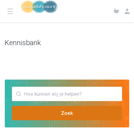
Kennisbank
Klantensysteem
Kennisbank
Bekijk artikels die jou kunnen helpen E mailadres toevoegen iPhone
Zoek