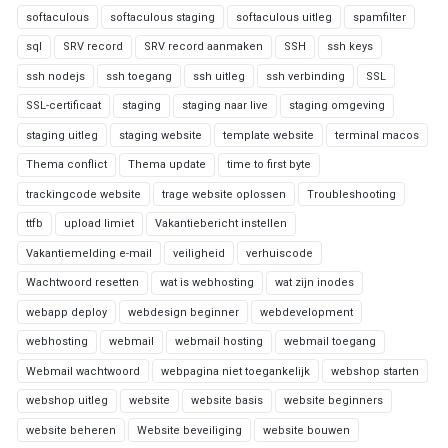
softaculous
softaculous staging
softaculous uitleg
spamfilter
sql
SRV record
SRV record aanmaken
SSH
ssh keys
ssh nodejs
ssh toegang
ssh uitleg
ssh verbinding
SSL
SSL-certificaat
staging
staging naar live
staging omgeving
staging uitleg
staging website
template website
terminal macos
Thema conflict
Thema update
time to first byte
trackingcode website
trage website oplossen
Troubleshooting
ttfb
upload limiet
Vakantiebericht instellen
Vakantiemelding e-mail
veiligheid
verhuiscode
Wachtwoord resetten
wat is webhosting
wat zijn inodes
webapp deploy
webdesign beginner
webdevelopment
webhosting
webmail
webmail hosting
webmail toegang
Webmail wachtwoord
webpagina niet toegankelijk
webshop starten
webshop uitleg
website
website basis
website beginners
website beheren
Website beveiliging
website bouwen