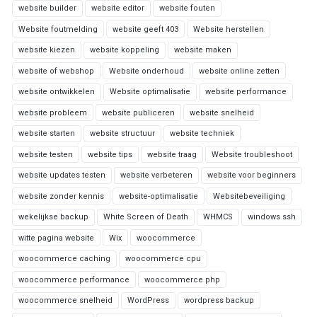
website builder
website editor
website fouten
Website foutmelding
website geeft 403
Website herstellen
website kiezen
website koppeling
website maken
website of webshop
Website onderhoud
website online zetten
website ontwikkelen
Website optimalisatie
website performance
website probleem
website publiceren
website snelheid
website starten
website structuur
website techniek
website testen
website tips
website traag
Website troubleshoot
website updates testen
website verbeteren
website voor beginners
website zonder kennis
website-optimalisatie
Websitebeveiliging
wekelijkse backup
White Screen of Death
WHMCS
windows ssh
witte pagina website
Wix
woocommerce
woocommerce caching
woocommerce cpu
woocommerce performance
woocommerce php
woocommerce snelheid
WordPress
wordpress backup