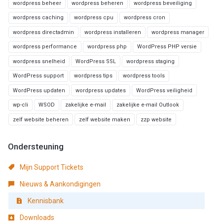
wordpress beheer
wordpress beheren
wordpress beveiliging
wordpress caching
wordpress cpu
wordpress cron
wordpress directadmin
wordpress installeren
wordpress manager
wordpress performance
wordpress php
WordPress PHP versie
wordpress snelheid
WordPress SSL
wordpress staging
WordPress support
wordpress tips
wordpress tools
WordPress updaten
wordpress updates
WordPress veiligheid
wp-cli
WSOD
zakelijke e-mail
zakelijke e-mail Outlook
zelf website beheren
zelf website maken
zzp website
Ondersteuning
Mijn Support Tickets
Nieuws & Aankondigingen
Kennisbank
Downloads