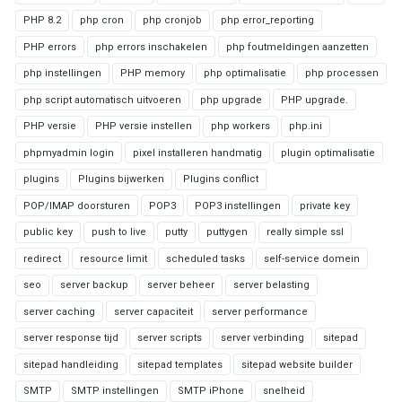
PHP 8.2
php cron
php cronjob
php error_reporting
PHP errors
php errors inschakelen
php foutmeldingen aanzetten
php instellingen
PHP memory
php optimalisatie
php processen
php script automatisch uitvoeren
php upgrade
PHP upgrade.
PHP versie
PHP versie instellen
php workers
php.ini
phpmyadmin login
pixel installeren handmatig
plugin optimalisatie
plugins
Plugins bijwerken
Plugins conflict
POP/IMAP doorsturen
POP3
POP3 instellingen
private key
public key
push to live
putty
puttygen
really simple ssl
redirect
resource limit
scheduled tasks
self-service domein
seo
server backup
server beheer
server belasting
server caching
server capaciteit
server performance
server response tijd
server scripts
server verbinding
sitepad
sitepad handleiding
sitepad templates
sitepad website builder
SMTP
SMTP instellingen
SMTP iPhone
snelheid