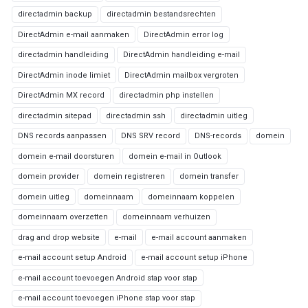
directadmin backup
directadmin bestandsrechten
DirectAdmin e-mail aanmaken
DirectAdmin error log
directadmin handleiding
DirectAdmin handleiding e-mail
DirectAdmin inode limiet
DirectAdmin mailbox vergroten
DirectAdmin MX record
directadmin php instellen
directadmin sitepad
directadmin ssh
directadmin uitleg
DNS records aanpassen
DNS SRV record
DNS-records
domein
domein e-mail doorsturen
domein e-mail in Outlook
domein provider
domein registreren
domein transfer
domein uitleg
domeinnaam
domeinnaam koppelen
domeinnaam overzetten
domeinnaam verhuizen
drag and drop website
e-mail
e-mail account aanmaken
e-mail account setup Android
e-mail account setup iPhone
e-mail account toevoegen Android stap voor stap
e-mail account toevoegen iPhone stap voor stap