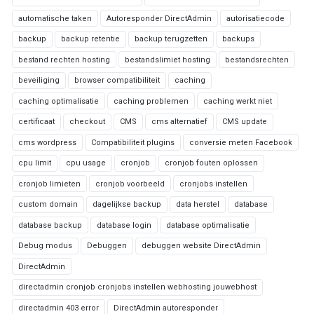
automatische taken
Autoresponder DirectAdmin
autorisatiecode
backup
backup retentie
backup terugzetten
backups
bestand rechten hosting
bestandslimiet hosting
bestandsrechten
beveiliging
browser compatibiliteit
caching
caching optimalisatie
caching problemen
caching werkt niet
certificaat
checkout
CMS
cms alternatief
CMS update
cms wordpress
Compatibiliteit plugins
conversie meten Facebook
cpu limit
cpu usage
cronjob
cronjob fouten oplossen
cronjob limieten
cronjob voorbeeld
cronjobs instellen
custom domain
dagelijkse backup
data herstel
database
database backup
database login
database optimalisatie
Debug modus
Debuggen
debuggen website DirectAdmin
DirectAdmin
directadmin cronjob cronjobs instellen webhosting jouwebhost
directadmin 403 error
DirectAdmin autoresponder