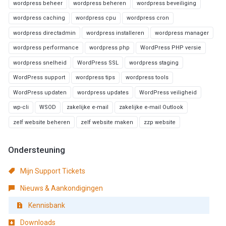
wordpress beheer
wordpress beheren
wordpress beveiliging
wordpress caching
wordpress cpu
wordpress cron
wordpress directadmin
wordpress installeren
wordpress manager
wordpress performance
wordpress php
WordPress PHP versie
wordpress snelheid
WordPress SSL
wordpress staging
WordPress support
wordpress tips
wordpress tools
WordPress updaten
wordpress updates
WordPress veiligheid
wp-cli
WSOD
zakelijke e-mail
zakelijke e-mail Outlook
zelf website beheren
zelf website maken
zzp website
Ondersteuning
Mijn Support Tickets
Nieuws & Aankondigingen
Kennisbank
Downloads