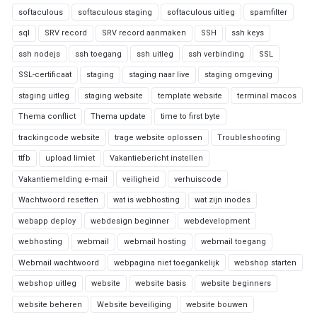
softaculous
softaculous staging
softaculous uitleg
spamfilter
sql
SRV record
SRV record aanmaken
SSH
ssh keys
ssh nodejs
ssh toegang
ssh uitleg
ssh verbinding
SSL
SSL-certificaat
staging
staging naar live
staging omgeving
staging uitleg
staging website
template website
terminal macos
Thema conflict
Thema update
time to first byte
trackingcode website
trage website oplossen
Troubleshooting
ttfb
upload limiet
Vakantiebericht instellen
Vakantiemelding e-mail
veiligheid
verhuiscode
Wachtwoord resetten
wat is webhosting
wat zijn inodes
webapp deploy
webdesign beginner
webdevelopment
webhosting
webmail
webmail hosting
webmail toegang
Webmail wachtwoord
webpagina niet toegankelijk
webshop starten
webshop uitleg
website
website basis
website beginners
website beheren
Website beveiliging
website bouwen