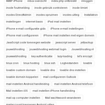
IMAP iPhone
inbox overzicht
index.php ontbreekt
inloggen
inode foutmelding
inode gebruik controleren
inode limiet
inodes DirectAdmin
inodes opruimen
inodes uitleg
Installatron
instellingen
internet basis
iPad mail instellen
iPhone e-mail configuratie gids
iPhone e-mail instellingen
iPhone mail configureren
iPhone mail instellen met eigen domein
JavaScript code toevoegen website
javascript server
jetbackup
jouwebhosting
jouwebhosting webmail login
Jouwebhosting.nl
jouwwebhosting
key authenticatie
lazy-loading
let’s encrypt
linux cron
linux hosting
linux ssh
Logbestanden
lovable
lovable custom domain
lovable dns
lovable dns instellen
lovable domein koppelen
mail configureren Outlook
mail instellen Android handleiding
mail instellen Android telefoon
Mail instellen iOS
mail instellen iPhone handleiding
mail op computer instellen
Mail wachtwoord veranderen
mailaccount toevoegen Android uitleg