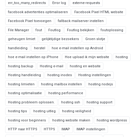
err_too_many_redirects
Error log
externe-requests
facebook advertenties optimaliseren
Facebook Pixel HTML website
Facebook Pixel toevoegen
fallback mailserver instellen
File Manager
fout
Foutlog
Foutlog bekijken
foutoplossing
geheugen limiet
gelijktijdige bezoekers
Groen slotje
handleiding
herstel
hoe e-mail instellen op Android
hoe e-mail instellen op iPhone
Hoe upload ik mijn website
hosting
hosting backup
Hosting e-mail
hosting en website
Hosting handleiding
hosting inodes
Hosting instellingen
hosting limieten
hosting mailbox instellen
hosting nodejs
hosting optimalisatie
hosting performance
Hosting probleem oplossen.
hosting ssh
hosting support
hosting tips
hosting uitleg
hosting veiligheid
hosting voor beginners
hosting website maken
hosting wordpress
HTTP naar HTTPS
HTTPS
IMAP
IMAP instellingen