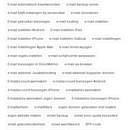
E-mail automatisch beantwoorden
e-mail backup server
e-mail blijft ontvangen bij serveruitval
e-mail doorsturen
E-mail gebruiker toevoegen
e-mail hosting
e-mail instellen
e-mail instellen Android
E-mail instellen iPad
E-mail instellen iPhone
e-mail instellen Outlook
e-mail instellingen
E-mail instellingen Apple Mail
e-mail limiet wijzigen
e-mail regels instellen
e-mail schijfruimte aanpassen
E-mail toevoegen in DirectAdmin
e-mail via browser
e-mail webmail Jouwebhosting
e-mail webmail koppelen domein
E-mailaccount aanmaken
e-mailaccount toevoegen Android
e-mailaccount toevoegen iPhone
e-mailadres aanmaken
E-mailadres aanmaken eigen domein
E-mailadres toevoegen iPhone
E-mailbeheer
e-mailfilters
eigen domein gebruiken met lovable
eigen website maken
email backup
email error quota exceeded
email gebruikersbeheer
email wachtwoord
EPP-code