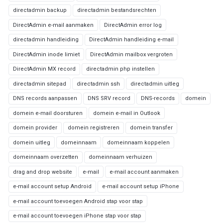
directadmin backup
directadmin bestandsrechten
DirectAdmin e-mail aanmaken
DirectAdmin error log
directadmin handleiding
DirectAdmin handleiding e-mail
DirectAdmin inode limiet
DirectAdmin mailbox vergroten
DirectAdmin MX record
directadmin php instellen
directadmin sitepad
directadmin ssh
directadmin uitleg
DNS records aanpassen
DNS SRV record
DNS-records
domein
domein e-mail doorsturen
domein e-mail in Outlook
domein provider
domein registreren
domein transfer
domein uitleg
domeinnaam
domeinnaam koppelen
domeinnaam overzetten
domeinnaam verhuizen
drag and drop website
e-mail
e-mail account aanmaken
e-mail account setup Android
e-mail account setup iPhone
e-mail account toevoegen Android stap voor stap
e-mail account toevoegen iPhone stap voor stap