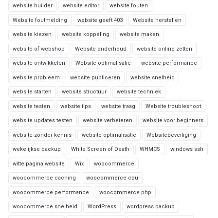
website builder
website editor
website fouten
Website foutmelding
website geeft 403
Website herstellen
website kiezen
website koppeling
website maken
website of webshop
Website onderhoud
website online zetten
website ontwikkelen
Website optimalisatie
website performance
website probleem
website publiceren
website snelheid
website starten
website structuur
website techniek
website testen
website tips
website traag
Website troubleshoot
website updates testen
website verbeteren
website voor beginners
website zonder kennis
website-optimalisatie
Websitebeveiliging
wekelijkse backup
White Screen of Death
WHMCS
windows ssh
witte pagina website
Wix
woocommerce
woocommerce caching
woocommerce cpu
woocommerce performance
woocommerce php
woocommerce snelheid
WordPress
wordpress backup