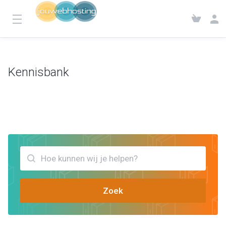
Kennisbank
Klantensysteem
Kennisbank
Bekijk artikels die jou kunnen helpen key authenticatie
Zoek