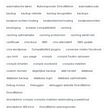
automatische taken
Autoresponder DirectAdmin
autorisatiecode
backup
backup retentie
backup terugzetten
backups
bestand rechten hosting
bestandslimiet hosting
bestandsrechten
beveiliging
browser compatibiliteit
caching
caching optimalisatie
caching problemen
caching werkt niet
certificaat
checkout
CMS
cms alternatief
CMS update
cms wordpress
Compatibiliteit plugins
conversie meten Facebook
cpu limit
cpu usage
cronjob
cronjob fouten oplossen
cronjob limieten
cronjob voorbeeld
cronjobs instellen
custom domain
dagelijkse backup
data herstel
database
database backup
database login
database optimalisatie
Debug modus
Debuggen
debuggen website DirectAdmin
DirectAdmin
directadmin cronjob cronjobs instellen webhosting jouwebhost
directadmin 403 error
DirectAdmin autoresponder