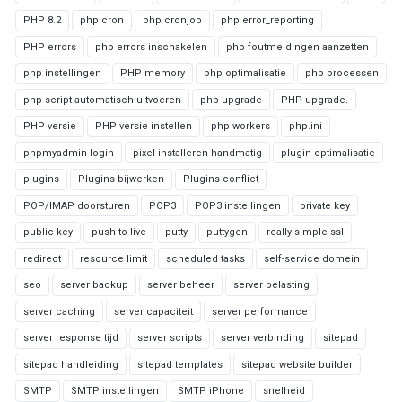
PHP 8.2
php cron
php cronjob
php error_reporting
PHP errors
php errors inschakelen
php foutmeldingen aanzetten
php instellingen
PHP memory
php optimalisatie
php processen
php script automatisch uitvoeren
php upgrade
PHP upgrade.
PHP versie
PHP versie instellen
php workers
php.ini
phpmyadmin login
pixel installeren handmatig
plugin optimalisatie
plugins
Plugins bijwerken
Plugins conflict
POP/IMAP doorsturen
POP3
POP3 instellingen
private key
public key
push to live
putty
puttygen
really simple ssl
redirect
resource limit
scheduled tasks
self-service domein
seo
server backup
server beheer
server belasting
server caching
server capaciteit
server performance
server response tijd
server scripts
server verbinding
sitepad
sitepad handleiding
sitepad templates
sitepad website builder
SMTP
SMTP instellingen
SMTP iPhone
snelheid