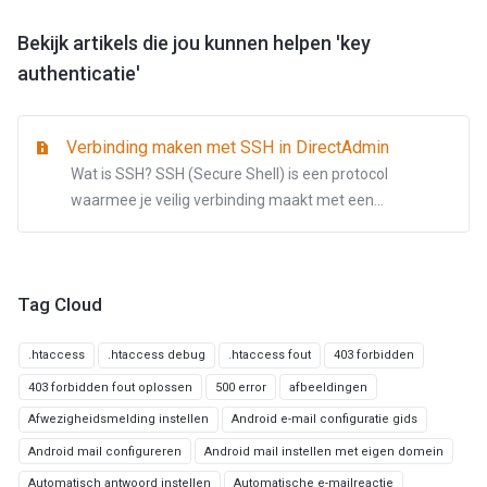
Bekijk artikels die jou kunnen helpen 'key
authenticatie'
Verbinding maken met SSH in DirectAdmin
Wat is SSH? SSH (Secure Shell) is een protocol
waarmee je veilig verbinding maakt met een...
Tag Cloud
.htaccess
.htaccess debug
.htaccess fout
403 forbidden
403 forbidden fout oplossen
500 error
afbeeldingen
Afwezigheidsmelding instellen
Android e-mail configuratie gids
Android mail configureren
Android mail instellen met eigen domein
Automatisch antwoord instellen
Automatische e-mailreactie