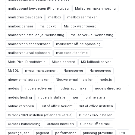
mailaccount toevoegen iPhone uitleg
Mailadres maken hosting
mailadres toevoegen
mailbox
mailbox aanmaken
mailbox beheer
mailbox vol
Mailbox wachtwoord
mailserver instellen jouwebhosting
mailserver Jouwebhosting
mailserver niet bereikbaar
mailserver offline oplossing
mailserver uitval oplossen
max execution time
Meta Pixel DirectAdmin
Mixed content
MX fallback server
MySQL
mysql management
Nameserver
Nameservers
nieuw e-mailadres maken
Nieuwe e-mail instellen
node.js
nodejs
nodejs activeren
nodejs app maken
nodejs directadmin
nodejs hosting
nodejs installatie
npm
online starten
online verkopen
Out of office bericht
Out of office instellen
Outlook 2021 instellen (of andere versie)
Outlook 365 instellen
Outlook handleiding
Outlook instellen
Outlook Office mail
package.json
pageant
performance
phishing preventie
PHP