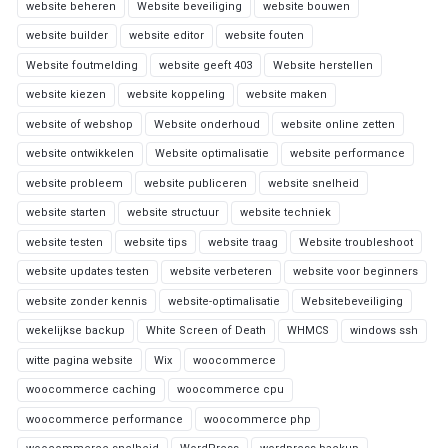
website beheren
Website beveiliging
website bouwen
website builder
website editor
website fouten
Website foutmelding
website geeft 403
Website herstellen
website kiezen
website koppeling
website maken
website of webshop
Website onderhoud
website online zetten
website ontwikkelen
Website optimalisatie
website performance
website probleem
website publiceren
website snelheid
website starten
website structuur
website techniek
website testen
website tips
website traag
Website troubleshoot
website updates testen
website verbeteren
website voor beginners
website zonder kennis
website-optimalisatie
Websitebeveiliging
wekelijkse backup
White Screen of Death
WHMCS
windows ssh
witte pagina website
Wix
woocommerce
woocommerce caching
woocommerce cpu
woocommerce performance
woocommerce php