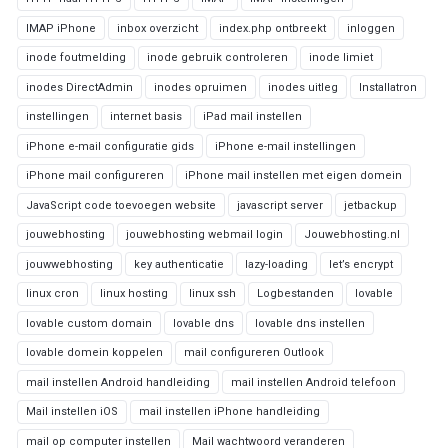
IMAP iPhone
inbox overzicht
index.php ontbreekt
inloggen
inode foutmelding
inode gebruik controleren
inode limiet
inodes DirectAdmin
inodes opruimen
inodes uitleg
Installatron
instellingen
internet basis
iPad mail instellen
iPhone e-mail configuratie gids
iPhone e-mail instellingen
iPhone mail configureren
iPhone mail instellen met eigen domein
JavaScript code toevoegen website
javascript server
jetbackup
jouwebhosting
jouwebhosting webmail login
Jouwebhosting.nl
jouwwebhosting
key authenticatie
lazy-loading
let’s encrypt
linux cron
linux hosting
linux ssh
Logbestanden
lovable
lovable custom domain
lovable dns
lovable dns instellen
lovable domein koppelen
mail configureren Outlook
mail instellen Android handleiding
mail instellen Android telefoon
Mail instellen iOS
mail instellen iPhone handleiding
mail op computer instellen
Mail wachtwoord veranderen