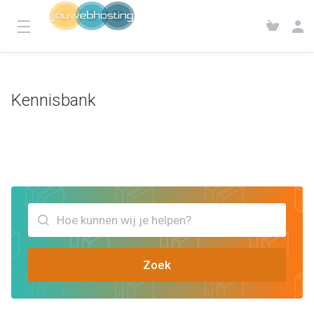
Kennisbank
Klantensysteem
Kennisbank
Bekijk artikels die jou kunnen helpen email error quota exceeded
Zoek