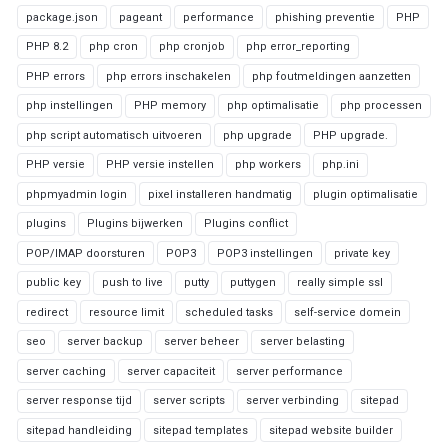
package.json
pageant
performance
phishing preventie
PHP
PHP 8.2
php cron
php cronjob
php error_reporting
PHP errors
php errors inschakelen
php foutmeldingen aanzetten
php instellingen
PHP memory
php optimalisatie
php processen
php script automatisch uitvoeren
php upgrade
PHP upgrade.
PHP versie
PHP versie instellen
php workers
php.ini
phpmyadmin login
pixel installeren handmatig
plugin optimalisatie
plugins
Plugins bijwerken
Plugins conflict
POP/IMAP doorsturen
POP3
POP3 instellingen
private key
public key
push to live
putty
puttygen
really simple ssl
redirect
resource limit
scheduled tasks
self-service domein
seo
server backup
server beheer
server belasting
server caching
server capaciteit
server performance
server response tijd
server scripts
server verbinding
sitepad
sitepad handleiding
sitepad templates
sitepad website builder