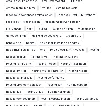
email gebruikersbeheer
email wachtwoord
EPP-code
err_too_many_redirects
Error log
externe-requests
facebook advertenties optimaliseren
Facebook Pixel HTML website
Facebook Pixel toevoegen
fallback mailserver instellen
File Manager
fout
Foutlog
Foutlog bekijken
foutoplossing
geheugen limiet
gelijktijdige bezoekers
Groen slotje
handleiding
herstel
hoe e-mail instellen op Android
hoe e-mail instellen op iPhone
Hoe upload ik mijn website
hosting
hosting backup
Hosting e-mail
hosting en website
Hosting handleiding
hosting inodes
Hosting instellingen
hosting limieten
hosting mailbox instellen
hosting nodejs
hosting optimalisatie
hosting performance
Hosting probleem oplossen.
hosting ssh
hosting support
hosting tips
hosting uitleg
hosting veiligheid
hosting voor beginners
hosting website maken
hosting wordpress
HTTP naar HTTPS
HTTPS
IMAP
IMAP instellingen