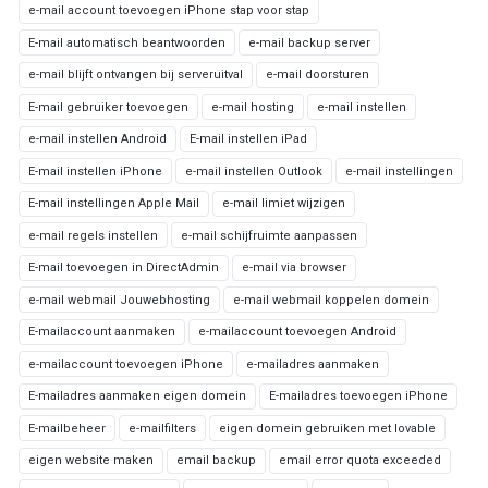
e-mail account toevoegen iPhone stap voor stap
E-mail automatisch beantwoorden
e-mail backup server
e-mail blijft ontvangen bij serveruitval
e-mail doorsturen
E-mail gebruiker toevoegen
e-mail hosting
e-mail instellen
e-mail instellen Android
E-mail instellen iPad
E-mail instellen iPhone
e-mail instellen Outlook
e-mail instellingen
E-mail instellingen Apple Mail
e-mail limiet wijzigen
e-mail regels instellen
e-mail schijfruimte aanpassen
E-mail toevoegen in DirectAdmin
e-mail via browser
e-mail webmail Jouwebhosting
e-mail webmail koppelen domein
E-mailaccount aanmaken
e-mailaccount toevoegen Android
e-mailaccount toevoegen iPhone
e-mailadres aanmaken
E-mailadres aanmaken eigen domein
E-mailadres toevoegen iPhone
E-mailbeheer
e-mailfilters
eigen domein gebruiken met lovable
eigen website maken
email backup
email error quota exceeded