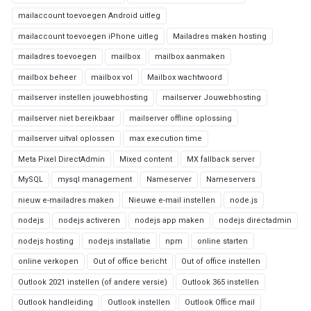
mailaccount toevoegen Android uitleg
mailaccount toevoegen iPhone uitleg
Mailadres maken hosting
mailadres toevoegen
mailbox
mailbox aanmaken
mailbox beheer
mailbox vol
Mailbox wachtwoord
mailserver instellen jouwebhosting
mailserver Jouwebhosting
mailserver niet bereikbaar
mailserver offline oplossing
mailserver uitval oplossen
max execution time
Meta Pixel DirectAdmin
Mixed content
MX fallback server
MySQL
mysql management
Nameserver
Nameservers
nieuw e-mailadres maken
Nieuwe e-mail instellen
node.js
nodejs
nodejs activeren
nodejs app maken
nodejs directadmin
nodejs hosting
nodejs installatie
npm
online starten
online verkopen
Out of office bericht
Out of office instellen
Outlook 2021 instellen (of andere versie)
Outlook 365 instellen
Outlook handleiding
Outlook instellen
Outlook Office mail