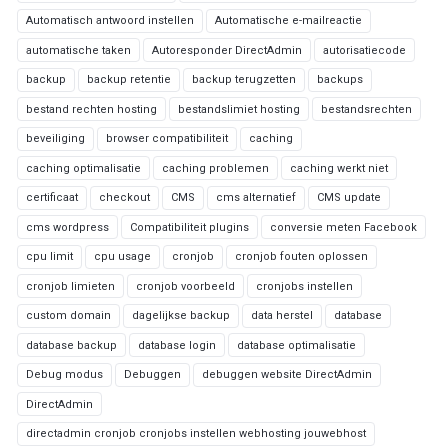
Automatisch antwoord instellen
Automatische e-mailreactie
automatische taken
Autoresponder DirectAdmin
autorisatiecode
backup
backup retentie
backup terugzetten
backups
bestand rechten hosting
bestandslimiet hosting
bestandsrechten
beveiliging
browser compatibiliteit
caching
caching optimalisatie
caching problemen
caching werkt niet
certificaat
checkout
CMS
cms alternatief
CMS update
cms wordpress
Compatibiliteit plugins
conversie meten Facebook
cpu limit
cpu usage
cronjob
cronjob fouten oplossen
cronjob limieten
cronjob voorbeeld
cronjobs instellen
custom domain
dagelijkse backup
data herstel
database
database backup
database login
database optimalisatie
Debug modus
Debuggen
debuggen website DirectAdmin
DirectAdmin
directadmin cronjob cronjobs instellen webhosting jouwebhost