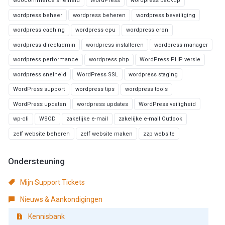
woocommerce snelheid
WordPress
wordpress backup
wordpress beheer
wordpress beheren
wordpress beveiliging
wordpress caching
wordpress cpu
wordpress cron
wordpress directadmin
wordpress installeren
wordpress manager
wordpress performance
wordpress php
WordPress PHP versie
wordpress snelheid
WordPress SSL
wordpress staging
WordPress support
wordpress tips
wordpress tools
WordPress updaten
wordpress updates
WordPress veiligheid
wp-cli
WSOD
zakelijke e-mail
zakelijke e-mail Outlook
zelf website beheren
zelf website maken
zzp website
Ondersteuning
Mijn Support Tickets
Nieuws & Aankondigingen
Kennisbank