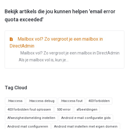
Bekijk artikels die jou kunnen helpen 'email error
quota exceeded'
Mailbox vol? Zo vergroot je een mailbox in
DirectAdmin
Mailbox vol? Zo vergroot je een mailbox in DirectAdmin
Als je mailbox vol is, kun je...
Tag Cloud
.htaccess
.htaccess debug
.htaccess fout
403 forbidden
403 forbidden fout oplossen
500 error
afbeeldingen
Afwezigheidsmelding instellen
Android e-mail configuratie gids
Android mail configureren
Android mail instellen met eigen domein