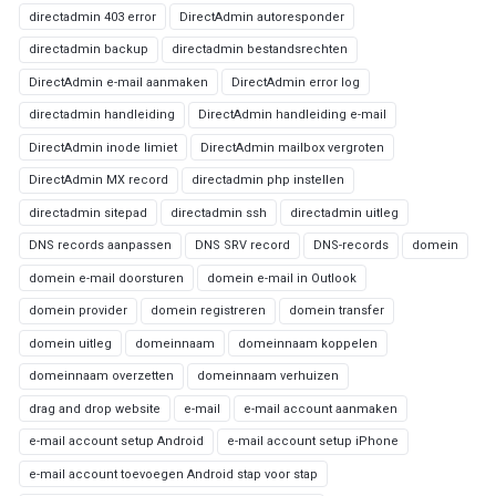
directadmin 403 error
DirectAdmin autoresponder
directadmin backup
directadmin bestandsrechten
DirectAdmin e-mail aanmaken
DirectAdmin error log
directadmin handleiding
DirectAdmin handleiding e-mail
DirectAdmin inode limiet
DirectAdmin mailbox vergroten
DirectAdmin MX record
directadmin php instellen
directadmin sitepad
directadmin ssh
directadmin uitleg
DNS records aanpassen
DNS SRV record
DNS-records
domein
domein e-mail doorsturen
domein e-mail in Outlook
domein provider
domein registreren
domein transfer
domein uitleg
domeinnaam
domeinnaam koppelen
domeinnaam overzetten
domeinnaam verhuizen
drag and drop website
e-mail
e-mail account aanmaken
e-mail account setup Android
e-mail account setup iPhone
e-mail account toevoegen Android stap voor stap