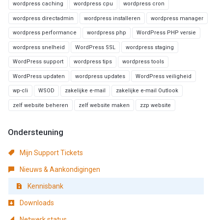
wordpress caching
wordpress cpu
wordpress cron
wordpress directadmin
wordpress installeren
wordpress manager
wordpress performance
wordpress php
WordPress PHP versie
wordpress snelheid
WordPress SSL
wordpress staging
WordPress support
wordpress tips
wordpress tools
WordPress updaten
wordpress updates
WordPress veiligheid
wp-cli
WSOD
zakelijke e-mail
zakelijke e-mail Outlook
zelf website beheren
zelf website maken
zzp website
Ondersteuning
Mijn Support Tickets
Nieuws & Aankondigingen
Kennisbank
Downloads
Netwerk status