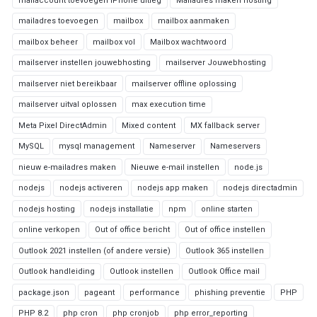
mailaccount toevoegen iPhone uitleg
Mailadres maken hosting
mailadres toevoegen
mailbox
mailbox aanmaken
mailbox beheer
mailbox vol
Mailbox wachtwoord
mailserver instellen jouwebhosting
mailserver Jouwebhosting
mailserver niet bereikbaar
mailserver offline oplossing
mailserver uitval oplossen
max execution time
Meta Pixel DirectAdmin
Mixed content
MX fallback server
MySQL
mysql management
Nameserver
Nameservers
nieuw e-mailadres maken
Nieuwe e-mail instellen
node.js
nodejs
nodejs activeren
nodejs app maken
nodejs directadmin
nodejs hosting
nodejs installatie
npm
online starten
online verkopen
Out of office bericht
Out of office instellen
Outlook 2021 instellen (of andere versie)
Outlook 365 instellen
Outlook handleiding
Outlook instellen
Outlook Office mail
package.json
pageant
performance
phishing preventie
PHP
PHP 8.2
php cron
php cronjob
php error_reporting