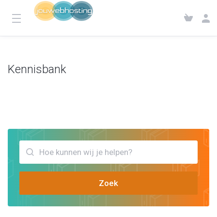
Kennisbank
Klantensysteem
Kennisbank
Bekijk artikels die jou kunnen helpen POP3
Zoek