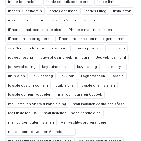
inode foutmelding
inode gebruik controleren
inode limiet
inodes DirectAdmin
inodes opruimen
inodes uitleg
Installatron
instellingen
internet basis
iPad mail instellen
iPhone e-mail configuratie gids
iPhone e-mail instellingen
iPhone mail configureren
iPhone mail instellen met eigen domein
JavaScript code toevoegen website
javascript server
jetbackup
jouwebhosting
jouwebhosting webmail login
Jouwebhosting.nl
jouwwebhosting
key authenticatie
lazy-loading
let’s encrypt
linux cron
linux hosting
linux ssh
Logbestanden
lovable
lovable custom domain
lovable dns
lovable dns instellen
lovable domein koppelen
mail configureren Outlook
mail instellen Android handleiding
mail instellen Android telefoon
Mail instellen iOS
mail instellen iPhone handleiding
mail op computer instellen
Mail wachtwoord veranderen
mailaccount toevoegen Android uitleg