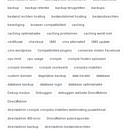
backup
backup retentie
backup terugzetten
backups
bestand rechten hosting
bestandslimiet hosting
bestandsrechten
beveiliging
browser compatibiliteit
caching
caching optimalisatie
caching problemen
caching werkt niet
certificaat
checkout
CMS
cms alternatief
CMS update
cms wordpress
Compatibiliteit plugins
conversie meten Facebook
cpu limit
cpu usage
cronjob
cronjob fouten oplossen
cronjob limieten
cronjob voorbeeld
cronjobs instellen
custom domain
dagelijkse backup
data herstel
database
database backup
database login
database optimalisatie
Debug modus
Debuggen
debuggen website DirectAdmin
DirectAdmin
directadmin cronjob cronjobs instellen webhosting jouwebhost
directadmin 403 error
DirectAdmin autoresponder
directadmin backup
directadmin bestandsrechten