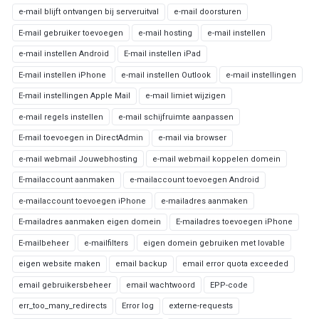
e-mail blijft ontvangen bij serveruitval
e-mail doorsturen
E-mail gebruiker toevoegen
e-mail hosting
e-mail instellen
e-mail instellen Android
E-mail instellen iPad
E-mail instellen iPhone
e-mail instellen Outlook
e-mail instellingen
E-mail instellingen Apple Mail
e-mail limiet wijzigen
e-mail regels instellen
e-mail schijfruimte aanpassen
E-mail toevoegen in DirectAdmin
e-mail via browser
e-mail webmail Jouwebhosting
e-mail webmail koppelen domein
E-mailaccount aanmaken
e-mailaccount toevoegen Android
e-mailaccount toevoegen iPhone
e-mailadres aanmaken
E-mailadres aanmaken eigen domein
E-mailadres toevoegen iPhone
E-mailbeheer
e-mailfilters
eigen domein gebruiken met lovable
eigen website maken
email backup
email error quota exceeded
email gebruikersbeheer
email wachtwoord
EPP-code
err_too_many_redirects
Error log
externe-requests