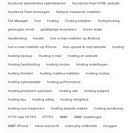
facebook advertenties optimaliseren
Facebook Pixel HTML website
Facebook Pixel toevoegen
fallback mailserver instellen
File Manager
fout
Foutlog
Foutlog bekijken
foutoplossing
geheugen limiet
gelijktijdige bezoekers
Groen slotje
handleiding
herstel
hoe e-mail instellen op Android
hoe e-mail instellen op iPhone
Hoe upload ik mijn website
hosting
hosting backup
Hosting e-mail
hosting en website
Hosting handleiding
hosting inodes
Hosting instellingen
hosting limieten
hosting mailbox instellen
hosting nodejs
hosting optimalisatie
hosting performance
Hosting probleem oplossen.
hosting ssh
hosting support
hosting tips
hosting uitleg
hosting veiligheid
hosting voor beginners
hosting website maken
hosting wordpress
HTTP naar HTTPS
HTTPS
IMAP
IMAP instellingen
IMAP iPhone
inbox overzicht
index.php ontbreekt
inloggen