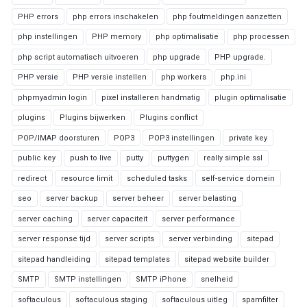
PHP errors
php errors inschakelen
php foutmeldingen aanzetten
php instellingen
PHP memory
php optimalisatie
php processen
php script automatisch uitvoeren
php upgrade
PHP upgrade.
PHP versie
PHP versie instellen
php workers
php.ini
phpmyadmin login
pixel installeren handmatig
plugin optimalisatie
plugins
Plugins bijwerken
Plugins conflict
POP/IMAP doorsturen
POP3
POP3 instellingen
private key
public key
push to live
putty
puttygen
really simple ssl
redirect
resource limit
scheduled tasks
self-service domein
seo
server backup
server beheer
server belasting
server caching
server capaciteit
server performance
server response tijd
server scripts
server verbinding
sitepad
sitepad handleiding
sitepad templates
sitepad website builder
SMTP
SMTP instellingen
SMTP iPhone
snelheid
softaculous
softaculous staging
softaculous uitleg
spamfilter