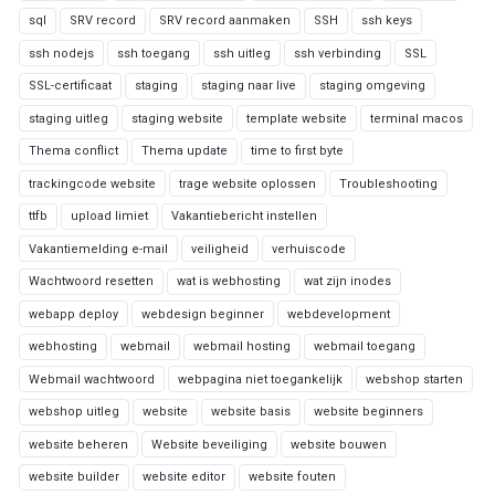
sql
SRV record
SRV record aanmaken
SSH
ssh keys
ssh nodejs
ssh toegang
ssh uitleg
ssh verbinding
SSL
SSL-certificaat
staging
staging naar live
staging omgeving
staging uitleg
staging website
template website
terminal macos
Thema conflict
Thema update
time to first byte
trackingcode website
trage website oplossen
Troubleshooting
ttfb
upload limiet
Vakantiebericht instellen
Vakantiemelding e-mail
veiligheid
verhuiscode
Wachtwoord resetten
wat is webhosting
wat zijn inodes
webapp deploy
webdesign beginner
webdevelopment
webhosting
webmail
webmail hosting
webmail toegang
Webmail wachtwoord
webpagina niet toegankelijk
webshop starten
webshop uitleg
website
website basis
website beginners
website beheren
Website beveiliging
website bouwen
website builder
website editor
website fouten