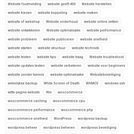
Website foutmelding
website geeft 403
Website herstellen
website kiezen
website koppeling
website maken
website of webshop
Website onderhoud
website online zetten
website ontwikkelen
Website optimalisatie
website performance
website probleem
website publiceren
website snelheid
website starten
website structuur
website techniek
website testen
website tips
website traag
Website troubleshoot
website updates testen
website verbeteren
website voor beginners
website zonder kennis
website-optimalisatie
Websitebeveiliging
wekelijkse backup
White Screen of Death
WHMCS
windows ssh
witte pagina website
Wix
woocommerce
woocommerce caching
woocommerce cpu
woocommerce performance
woocommerce php
woocommerce snelheid
WordPress
wordpress backup
wordpress beheer
wordpress beheren
wordpress beveiliging