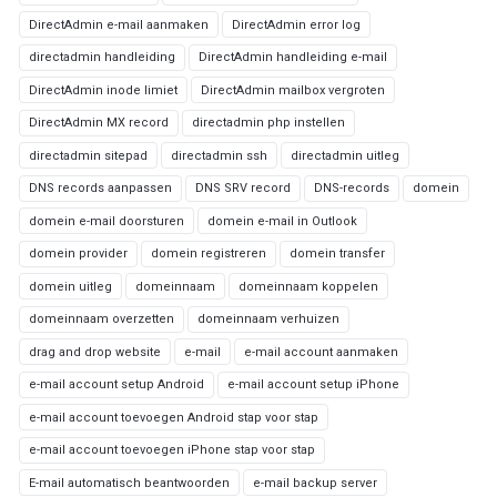
DirectAdmin e-mail aanmaken
DirectAdmin error log
directadmin handleiding
DirectAdmin handleiding e-mail
DirectAdmin inode limiet
DirectAdmin mailbox vergroten
DirectAdmin MX record
directadmin php instellen
directadmin sitepad
directadmin ssh
directadmin uitleg
DNS records aanpassen
DNS SRV record
DNS-records
domein
domein e-mail doorsturen
domein e-mail in Outlook
domein provider
domein registreren
domein transfer
domein uitleg
domeinnaam
domeinnaam koppelen
domeinnaam overzetten
domeinnaam verhuizen
drag and drop website
e-mail
e-mail account aanmaken
e-mail account setup Android
e-mail account setup iPhone
e-mail account toevoegen Android stap voor stap
e-mail account toevoegen iPhone stap voor stap
E-mail automatisch beantwoorden
e-mail backup server