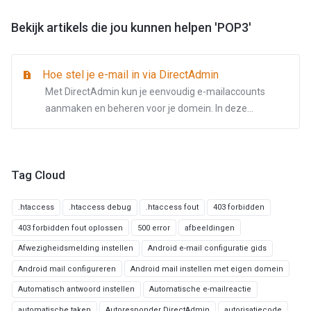
Bekijk artikels die jou kunnen helpen 'POP3'
Hoe stel je e-mail in via DirectAdmin
Met DirectAdmin kun je eenvoudig e-mailaccounts
aanmaken en beheren voor je domein. In deze...
Tag Cloud
.htaccess
.htaccess debug
.htaccess fout
403 forbidden
403 forbidden fout oplossen
500 error
afbeeldingen
Afwezigheidsmelding instellen
Android e-mail configuratie gids
Android mail configureren
Android mail instellen met eigen domein
Automatisch antwoord instellen
Automatische e-mailreactie
automatische taken
Autoresponder DirectAdmin
autorisatiecode