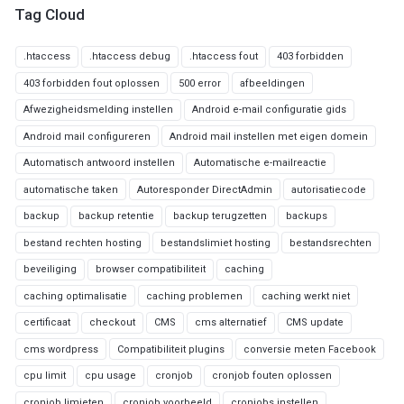
Tag Cloud
.htaccess
.htaccess debug
.htaccess fout
403 forbidden
403 forbidden fout oplossen
500 error
afbeeldingen
Afwezigheidsmelding instellen
Android e-mail configuratie gids
Android mail configureren
Android mail instellen met eigen domein
Automatisch antwoord instellen
Automatische e-mailreactie
automatische taken
Autoresponder DirectAdmin
autorisatiecode
backup
backup retentie
backup terugzetten
backups
bestand rechten hosting
bestandslimiet hosting
bestandsrechten
beveiliging
browser compatibiliteit
caching
caching optimalisatie
caching problemen
caching werkt niet
certificaat
checkout
CMS
cms alternatief
CMS update
cms wordpress
Compatibiliteit plugins
conversie meten Facebook
cpu limit
cpu usage
cronjob
cronjob fouten oplossen
cronjob limieten
cronjob voorbeeld
cronjobs instellen