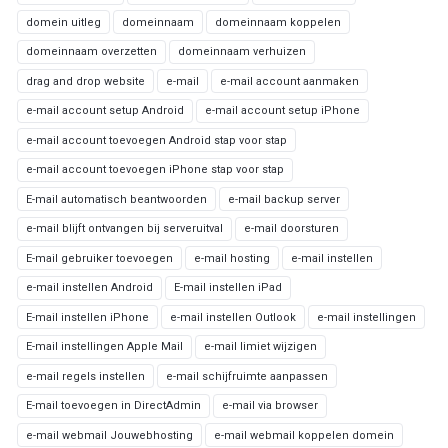
domein uitleg
domeinnaam
domeinnaam koppelen
domeinnaam overzetten
domeinnaam verhuizen
drag and drop website
e-mail
e-mail account aanmaken
e-mail account setup Android
e-mail account setup iPhone
e-mail account toevoegen Android stap voor stap
e-mail account toevoegen iPhone stap voor stap
E-mail automatisch beantwoorden
e-mail backup server
e-mail blijft ontvangen bij serveruitval
e-mail doorsturen
E-mail gebruiker toevoegen
e-mail hosting
e-mail instellen
e-mail instellen Android
E-mail instellen iPad
E-mail instellen iPhone
e-mail instellen Outlook
e-mail instellingen
E-mail instellingen Apple Mail
e-mail limiet wijzigen
e-mail regels instellen
e-mail schijfruimte aanpassen
E-mail toevoegen in DirectAdmin
e-mail via browser
e-mail webmail Jouwebhosting
e-mail webmail koppelen domein