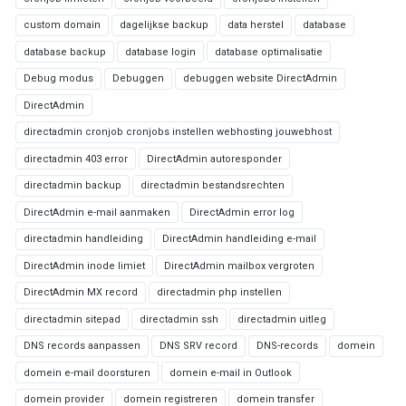
custom domain
dagelijkse backup
data herstel
database
database backup
database login
database optimalisatie
Debug modus
Debuggen
debuggen website DirectAdmin
DirectAdmin
directadmin cronjob cronjobs instellen webhosting jouwebhost
directadmin 403 error
DirectAdmin autoresponder
directadmin backup
directadmin bestandsrechten
DirectAdmin e-mail aanmaken
DirectAdmin error log
directadmin handleiding
DirectAdmin handleiding e-mail
DirectAdmin inode limiet
DirectAdmin mailbox vergroten
DirectAdmin MX record
directadmin php instellen
directadmin sitepad
directadmin ssh
directadmin uitleg
DNS records aanpassen
DNS SRV record
DNS-records
domein
domein e-mail doorsturen
domein e-mail in Outlook
domein provider
domein registreren
domein transfer