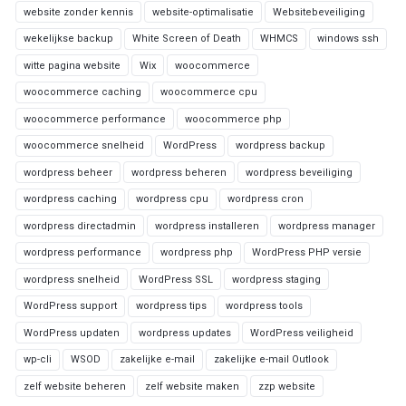
website zonder kennis
website-optimalisatie
Websitebeveiliging
wekelijkse backup
White Screen of Death
WHMCS
windows ssh
witte pagina website
Wix
woocommerce
woocommerce caching
woocommerce cpu
woocommerce performance
woocommerce php
woocommerce snelheid
WordPress
wordpress backup
wordpress beheer
wordpress beheren
wordpress beveiliging
wordpress caching
wordpress cpu
wordpress cron
wordpress directadmin
wordpress installeren
wordpress manager
wordpress performance
wordpress php
WordPress PHP versie
wordpress snelheid
WordPress SSL
wordpress staging
WordPress support
wordpress tips
wordpress tools
WordPress updaten
wordpress updates
WordPress veiligheid
wp-cli
WSOD
zakelijke e-mail
zakelijke e-mail Outlook
zelf website beheren
zelf website maken
zzp website