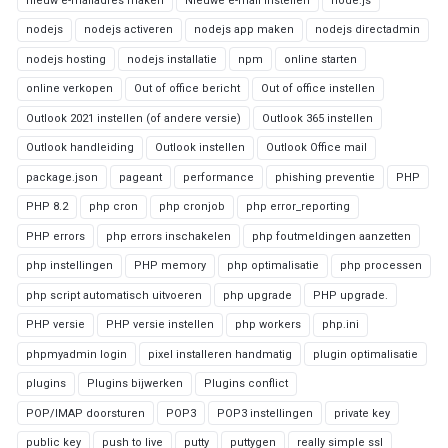
nieuw e-mailadres maken
Nieuwe e-mail instellen
node.js
nodejs
nodejs activeren
nodejs app maken
nodejs directadmin
nodejs hosting
nodejs installatie
npm
online starten
online verkopen
Out of office bericht
Out of office instellen
Outlook 2021 instellen (of andere versie)
Outlook 365 instellen
Outlook handleiding
Outlook instellen
Outlook Office mail
package.json
pageant
performance
phishing preventie
PHP
PHP 8.2
php cron
php cronjob
php error_reporting
PHP errors
php errors inschakelen
php foutmeldingen aanzetten
php instellingen
PHP memory
php optimalisatie
php processen
php script automatisch uitvoeren
php upgrade
PHP upgrade.
PHP versie
PHP versie instellen
php workers
php.ini
phpmyadmin login
pixel installeren handmatig
plugin optimalisatie
plugins
Plugins bijwerken
Plugins conflict
POP/IMAP doorsturen
POP3
POP3 instellingen
private key
public key
push to live
putty
puttygen
really simple ssl