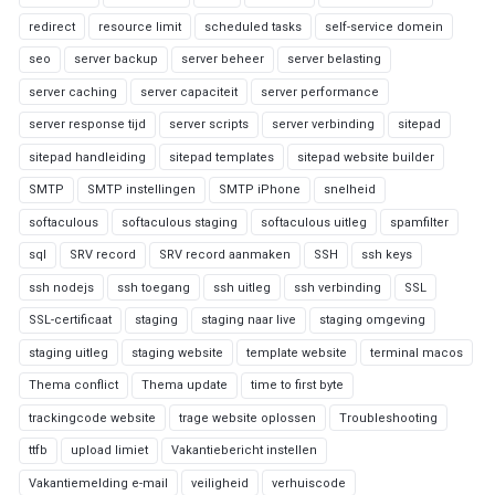
redirect
resource limit
scheduled tasks
self-service domein
seo
server backup
server beheer
server belasting
server caching
server capaciteit
server performance
server response tijd
server scripts
server verbinding
sitepad
sitepad handleiding
sitepad templates
sitepad website builder
SMTP
SMTP instellingen
SMTP iPhone
snelheid
softaculous
softaculous staging
softaculous uitleg
spamfilter
sql
SRV record
SRV record aanmaken
SSH
ssh keys
ssh nodejs
ssh toegang
ssh uitleg
ssh verbinding
SSL
SSL-certificaat
staging
staging naar live
staging omgeving
staging uitleg
staging website
template website
terminal macos
Thema conflict
Thema update
time to first byte
trackingcode website
trage website oplossen
Troubleshooting
ttfb
upload limiet
Vakantiebericht instellen
Vakantiemelding e-mail
veiligheid
verhuiscode