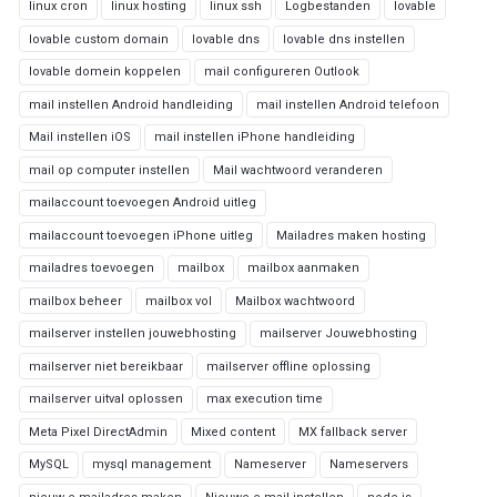
linux cron
linux hosting
linux ssh
Logbestanden
lovable
lovable custom domain
lovable dns
lovable dns instellen
lovable domein koppelen
mail configureren Outlook
mail instellen Android handleiding
mail instellen Android telefoon
Mail instellen iOS
mail instellen iPhone handleiding
mail op computer instellen
Mail wachtwoord veranderen
mailaccount toevoegen Android uitleg
mailaccount toevoegen iPhone uitleg
Mailadres maken hosting
mailadres toevoegen
mailbox
mailbox aanmaken
mailbox beheer
mailbox vol
Mailbox wachtwoord
mailserver instellen jouwebhosting
mailserver Jouwebhosting
mailserver niet bereikbaar
mailserver offline oplossing
mailserver uitval oplossen
max execution time
Meta Pixel DirectAdmin
Mixed content
MX fallback server
MySQL
mysql management
Nameserver
Nameservers