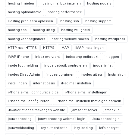
hosting limieten
hosting mailbox instellen
hosting nodejs
hosting optimalisatie
hosting performance
Hosting probleem oplossen.
hosting ssh
hosting support
hosting tips
hosting uitleg
hosting veiligheid
hosting voor beginners
hosting website maken
hosting wordpress
HTTP naar HTTPS
HTTPS
IMAP
IMAP instellingen
IMAP iPhone
inbox overzicht
index.php ontbreekt
inloggen
inode foutmelding
inode gebruik controleren
inode limiet
inodes DirectAdmin
inodes opruimen
inodes uitleg
Installatron
instellingen
internet basis
iPad mail instellen
iPhone e-mail configuratie gids
iPhone e-mail instellingen
iPhone mail configureren
iPhone mail instellen met eigen domein
JavaScript code toevoegen website
javascript server
jetbackup
jouwebhosting
jouwebhosting webmail login
Jouwebhosting.nl
jouwwebhosting
key authenticatie
lazy-loading
let’s encrypt