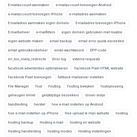
E-mailaccount aanmaken
e-mailaccount toevoegen Android
e-mailaccount toevoegen iPhone
e-mailadres aanmaken
E-mailadres aanmaken eigen domein
E-mailadres toevoegen iPhone
E-mailbeheer
e-mailfilters
eigen domein gebruiken met lovable
eigen website maken
email backup
email error quota exceeded
email gebruikersbeheer
email wachtwoord
EPP-code
err_too_many_redirects
Error log
externe-requests
facebook advertenties optimaliseren
Facebook Pixel HTML website
Facebook Pixel toevoegen
fallback mailserver instellen
File Manager
fout
Foutlog
Foutlog bekijken
foutoplossing
geheugen limiet
gelijktijdige bezoekers
Groen slotje
handleiding
herstel
hoe e-mail instellen op Android
hoe e-mail instellen op iPhone
Hoe upload ik mijn website
hosting
hosting backup
Hosting e-mail
hosting en website
Hosting handleiding
hosting inodes
Hosting instellingen