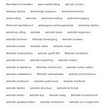
Wachtwoord resetten
wat is webhosting
wat zijn inodes
webapp deploy
webdesign beginner
webdevelopment
webhosting
webmail
webmail hosting
webmail toegang
Webmail wachtwoord
webpagina niet toegankelijk
webshop starten
webshop uitleg
website
website basis
website beginners
website beheren
Website beveiliging
website bouwen
website builder
website editor
website fouten
Website foutmelding
website geeft 403
Website herstellen
website kiezen
website koppeling
website maken
website of webshop
Website onderhoud
website online zetten
website ontwikkelen
Website optimalisatie
website performance
website probleem
website publiceren
website snelheid
website starten
website structuur
website techniek
website testen
website tips
website traag
Website troubleshoot
website updates testen
website verbeteren
website voor beginners