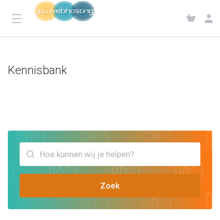
Kennisbank
Klantensysteem
Kennisbank
Bekijk artikels die jou kunnen helpen lets encrypt
Zoek