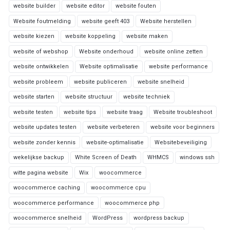
website builder
website editor
website fouten
Website foutmelding
website geeft 403
Website herstellen
website kiezen
website koppeling
website maken
website of webshop
Website onderhoud
website online zetten
website ontwikkelen
Website optimalisatie
website performance
website probleem
website publiceren
website snelheid
website starten
website structuur
website techniek
website testen
website tips
website traag
Website troubleshoot
website updates testen
website verbeteren
website voor beginners
website zonder kennis
website-optimalisatie
Websitebeveiliging
wekelijkse backup
White Screen of Death
WHMCS
windows ssh
witte pagina website
Wix
woocommerce
woocommerce caching
woocommerce cpu
woocommerce performance
woocommerce php
woocommerce snelheid
WordPress
wordpress backup