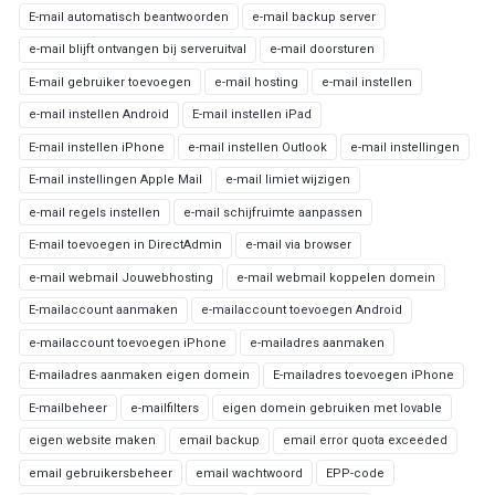
E-mail automatisch beantwoorden
e-mail backup server
e-mail blijft ontvangen bij serveruitval
e-mail doorsturen
E-mail gebruiker toevoegen
e-mail hosting
e-mail instellen
e-mail instellen Android
E-mail instellen iPad
E-mail instellen iPhone
e-mail instellen Outlook
e-mail instellingen
E-mail instellingen Apple Mail
e-mail limiet wijzigen
e-mail regels instellen
e-mail schijfruimte aanpassen
E-mail toevoegen in DirectAdmin
e-mail via browser
e-mail webmail Jouwebhosting
e-mail webmail koppelen domein
E-mailaccount aanmaken
e-mailaccount toevoegen Android
e-mailaccount toevoegen iPhone
e-mailadres aanmaken
E-mailadres aanmaken eigen domein
E-mailadres toevoegen iPhone
E-mailbeheer
e-mailfilters
eigen domein gebruiken met lovable
eigen website maken
email backup
email error quota exceeded
email gebruikersbeheer
email wachtwoord
EPP-code