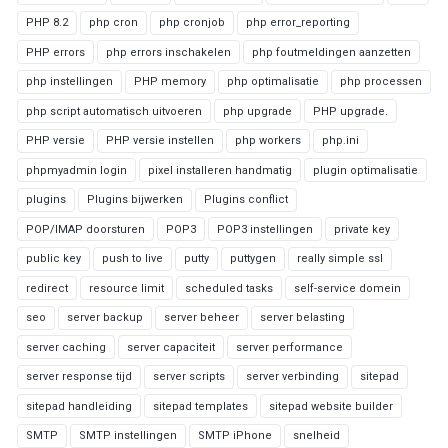
PHP 8.2
php cron
php cronjob
php error_reporting
PHP errors
php errors inschakelen
php foutmeldingen aanzetten
php instellingen
PHP memory
php optimalisatie
php processen
php script automatisch uitvoeren
php upgrade
PHP upgrade.
PHP versie
PHP versie instellen
php workers
php.ini
phpmyadmin login
pixel installeren handmatig
plugin optimalisatie
plugins
Plugins bijwerken
Plugins conflict
POP/IMAP doorsturen
POP3
POP3 instellingen
private key
public key
push to live
putty
puttygen
really simple ssl
redirect
resource limit
scheduled tasks
self-service domein
seo
server backup
server beheer
server belasting
server caching
server capaciteit
server performance
server response tijd
server scripts
server verbinding
sitepad
sitepad handleiding
sitepad templates
sitepad website builder
SMTP
SMTP instellingen
SMTP iPhone
snelheid