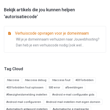
Bekijk artikels die jou kunnen helpen
'autorisatiecode'
Verhuiscode opvragen voor je domeinnaam
Wil je je domeinnaam verhuizen naar Jouwebhosting?
Dan heb je een verhuiscode nodig (ook wel...
Tag Cloud
.htaccess
.htaccess debug
.htaccess fout
403 forbidden
403 forbidden fout oplossen
500 error
afbeeldingen
Afwezigheidsmelding instellen
Android e-mail configuratie gids
Android mail configureren
Android mail instellen met eigen domein
Automatisch antwoord instellen
Automatische e-mailreactie