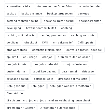
automatische taken
Autoresponder DirectAdmin
autorisatiecode
backup
backup retentie
backup terugzetten
backups
bestand rechten hosting
bestandslimiet hosting
bestandsrechten
beveiliging
browser compatibiliteit
caching
caching optimalisatie
caching problemen
caching werkt niet
certificaat
checkout
CMS
cms alternatief
CMS update
cms wordpress
Compatibiliteit plugins
conversie meten Facebook
cpu limit
cpu usage
cronjob
cronjob fouten oplossen
cronjob limieten
cronjob voorbeeld
cronjobs instellen
custom domain
dagelijkse backup
data herstel
database
database backup
database login
database optimalisatie
Debug modus
Debuggen
debuggen website DirectAdmin
DirectAdmin
directadmin cronjob cronjobs instellen webhosting jouwebhost
directadmin 403 error
DirectAdmin autoresponder