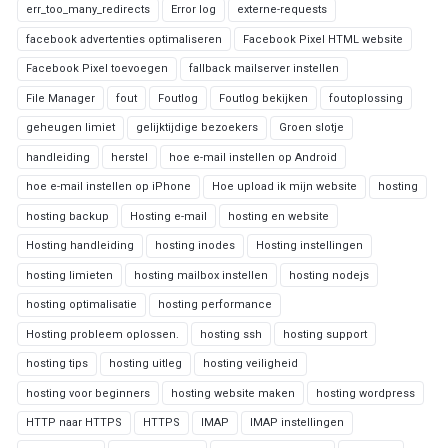
err_too_many_redirects
Error log
externe-requests
facebook advertenties optimaliseren
Facebook Pixel HTML website
Facebook Pixel toevoegen
fallback mailserver instellen
File Manager
fout
Foutlog
Foutlog bekijken
foutoplossing
geheugen limiet
gelijktijdige bezoekers
Groen slotje
handleiding
herstel
hoe e-mail instellen op Android
hoe e-mail instellen op iPhone
Hoe upload ik mijn website
hosting
hosting backup
Hosting e-mail
hosting en website
Hosting handleiding
hosting inodes
Hosting instellingen
hosting limieten
hosting mailbox instellen
hosting nodejs
hosting optimalisatie
hosting performance
Hosting probleem oplossen.
hosting ssh
hosting support
hosting tips
hosting uitleg
hosting veiligheid
hosting voor beginners
hosting website maken
hosting wordpress
HTTP naar HTTPS
HTTPS
IMAP
IMAP instellingen