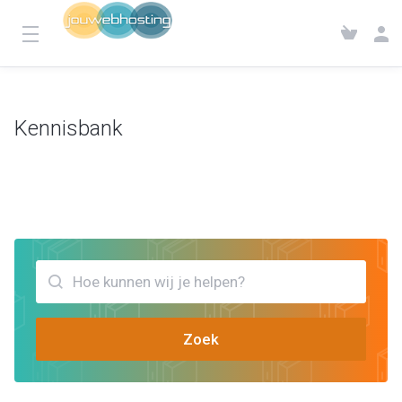
Kennisbank
Klantensysteem
Kennisbank
Bekijk artikels die jou kunnen helpen autorisatiecode
Zoek