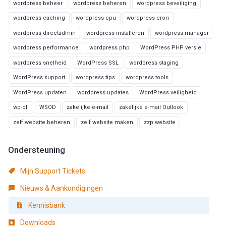
wordpress beheer
wordpress beheren
wordpress beveiliging
wordpress caching
wordpress cpu
wordpress cron
wordpress directadmin
wordpress installeren
wordpress manager
wordpress performance
wordpress php
WordPress PHP versie
wordpress snelheid
WordPress SSL
wordpress staging
WordPress support
wordpress tips
wordpress tools
WordPress updaten
wordpress updates
WordPress veiligheid
wp-cli
WSOD
zakelijke e-mail
zakelijke e-mail Outlook
zelf website beheren
zelf website maken
zzp website
Ondersteuning
Mijn Support Tickets
Nieuws & Aankondigingen
Kennisbank
Downloads