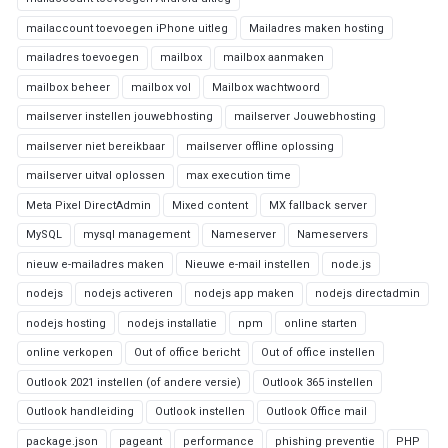
mailaccount toevoegen iPhone uitleg
Mailadres maken hosting
mailadres toevoegen
mailbox
mailbox aanmaken
mailbox beheer
mailbox vol
Mailbox wachtwoord
mailserver instellen jouwebhosting
mailserver Jouwebhosting
mailserver niet bereikbaar
mailserver offline oplossing
mailserver uitval oplossen
max execution time
Meta Pixel DirectAdmin
Mixed content
MX fallback server
MySQL
mysql management
Nameserver
Nameservers
nieuw e-mailadres maken
Nieuwe e-mail instellen
node.js
nodejs
nodejs activeren
nodejs app maken
nodejs directadmin
nodejs hosting
nodejs installatie
npm
online starten
online verkopen
Out of office bericht
Out of office instellen
Outlook 2021 instellen (of andere versie)
Outlook 365 instellen
Outlook handleiding
Outlook instellen
Outlook Office mail
package.json
pageant
performance
phishing preventie
PHP