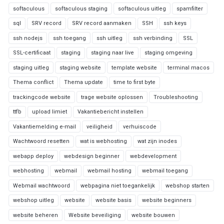
softaculous
softaculous staging
softaculous uitleg
spamfilter
sql
SRV record
SRV record aanmaken
SSH
ssh keys
ssh nodejs
ssh toegang
ssh uitleg
ssh verbinding
SSL
SSL-certificaat
staging
staging naar live
staging omgeving
staging uitleg
staging website
template website
terminal macos
Thema conflict
Thema update
time to first byte
trackingcode website
trage website oplossen
Troubleshooting
ttfb
upload limiet
Vakantiebericht instellen
Vakantiemelding e-mail
veiligheid
verhuiscode
Wachtwoord resetten
wat is webhosting
wat zijn inodes
webapp deploy
webdesign beginner
webdevelopment
webhosting
webmail
webmail hosting
webmail toegang
Webmail wachtwoord
webpagina niet toegankelijk
webshop starten
webshop uitleg
website
website basis
website beginners
website beheren
Website beveiliging
website bouwen