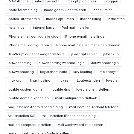
IMAP iPhone
inbox overzicht
index.php ontbreekt
inloggen
inode foutmelding
inode gebruik controleren
inode limiet
inodes DirectAdmin
inodes opruimen
inodes uitleg
Installatron
instellingen
internet basis
iPad mail instellen
iPhone e-mail configuratie gids
iPhone e-mail instellingen
iPhone mail configureren
iPhone mail instellen met eigen domein
JavaScript code toevoegen website
javascript server
jetbackup
jouwebhosting
jouwebhosting webmail login
Jouwebhosting.nl
jouwwebhosting
key authenticatie
lazy-loading
let’s encrypt
linux cron
linux hosting
linux ssh
Logbestanden
lovable
lovable custom domain
lovable dns
lovable dns instellen
lovable domein koppelen
mail configureren Outlook
mail instellen Android handleiding
mail instellen Android telefoon
Mail instellen iOS
mail instellen iPhone handleiding
mail op computer instellen
Mail wachtwoord veranderen
mailaccount toevoegen Android uitleg