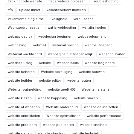
trackingcode website
trage website oplossen
Troubleshooting
ttfb
upload limiet
Vakantiebericht instellen
Vakantiemelding e-mail
veiligheid
verhuiscode
Wachtwoord resetten
wat is webhosting
wat zijn inodes
webapp deploy
webdesign beginner
webdevelopment
webhosting
webmail
webmail hosting
webmail toegang
Webmail wachtwoord
webpagina niet toegankelijk
webshop starten
webshop uitleg
website
website basis
website beginners
website beheren
Website beveiliging
website bouwen
website builder
website editor
website fouten
Website foutmelding
website geeft 403
Website herstellen
website kiezen
website koppeling
website maken
website of webshop
Website onderhoud
website online zetten
website ontwikkelen
Website optimalisatie
website performance
website probleem
website publiceren
website snelheid
website starten
website structuur
website techniek