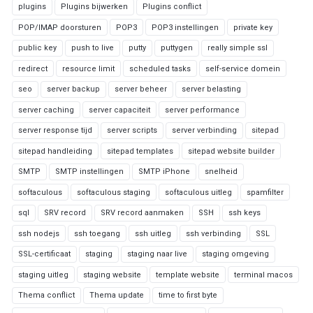
plugins
Plugins bijwerken
Plugins conflict
POP/IMAP doorsturen
POP3
POP3 instellingen
private key
public key
push to live
putty
puttygen
really simple ssl
redirect
resource limit
scheduled tasks
self-service domein
seo
server backup
server beheer
server belasting
server caching
server capaciteit
server performance
server response tijd
server scripts
server verbinding
sitepad
sitepad handleiding
sitepad templates
sitepad website builder
SMTP
SMTP instellingen
SMTP iPhone
snelheid
softaculous
softaculous staging
softaculous uitleg
spamfilter
sql
SRV record
SRV record aanmaken
SSH
ssh keys
ssh nodejs
ssh toegang
ssh uitleg
ssh verbinding
SSL
SSL-certificaat
staging
staging naar live
staging omgeving
staging uitleg
staging website
template website
terminal macos
Thema conflict
Thema update
time to first byte