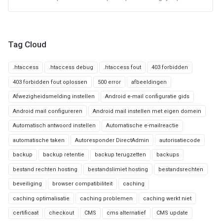
Tag Cloud
.htaccess
.htaccess debug
.htaccess fout
403 forbidden
403 forbidden fout oplossen
500 error
afbeeldingen
Afwezigheidsmelding instellen
Android e-mail configuratie gids
Android mail configureren
Android mail instellen met eigen domein
Automatisch antwoord instellen
Automatische e-mailreactie
automatische taken
Autoresponder DirectAdmin
autorisatiecode
backup
backup retentie
backup terugzetten
backups
bestand rechten hosting
bestandslimiet hosting
bestandsrechten
beveiliging
browser compatibiliteit
caching
caching optimalisatie
caching problemen
caching werkt niet
certificaat
checkout
CMS
cms alternatief
CMS update