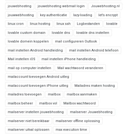
jouwebhosting
jouwebhosting webmail login
Jouwebhosting.nl
jouwwebhosting
key authenticatie
lazy-loading
let’s encrypt
linux cron
linux hosting
linux ssh
Logbestanden
lovable
lovable custom domain
lovable dns
lovable dns instellen
lovable domein koppelen
mail configureren Outlook
mail instellen Android handleiding
mail instellen Android telefoon
Mail instellen iOS
mail instellen iPhone handleiding
mail op computer instellen
Mail wachtwoord veranderen
mailaccount toevoegen Android uitleg
mailaccount toevoegen iPhone uitleg
Mailadres maken hosting
mailadres toevoegen
mailbox
mailbox aanmaken
mailbox beheer
mailbox vol
Mailbox wachtwoord
mailserver instellen jouwebhosting
mailserver Jouwebhosting
mailserver niet bereikbaar
mailserver offline oplossing
mailserver uitval oplossen
max execution time