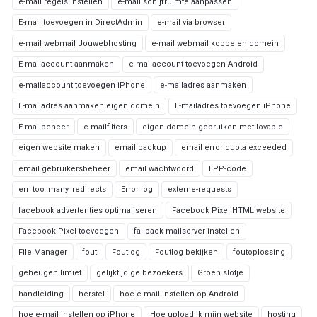
e-mail regels instellen
e-mail schijfruimte aanpassen
E-mail toevoegen in DirectAdmin
e-mail via browser
e-mail webmail Jouwebhosting
e-mail webmail koppelen domein
E-mailaccount aanmaken
e-mailaccount toevoegen Android
e-mailaccount toevoegen iPhone
e-mailadres aanmaken
E-mailadres aanmaken eigen domein
E-mailadres toevoegen iPhone
E-mailbeheer
e-mailfilters
eigen domein gebruiken met lovable
eigen website maken
email backup
email error quota exceeded
email gebruikersbeheer
email wachtwoord
EPP-code
err_too_many_redirects
Error log
externe-requests
facebook advertenties optimaliseren
Facebook Pixel HTML website
Facebook Pixel toevoegen
fallback mailserver instellen
File Manager
fout
Foutlog
Foutlog bekijken
foutoplossing
geheugen limiet
gelijktijdige bezoekers
Groen slotje
handleiding
herstel
hoe e-mail instellen op Android
hoe e-mail instellen op iPhone
Hoe upload ik mijn website
hosting