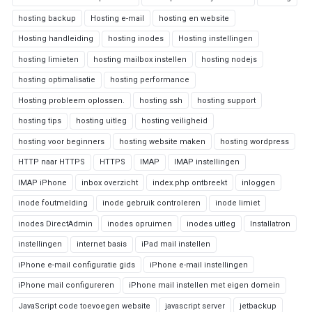
hosting backup
Hosting e-mail
hosting en website
Hosting handleiding
hosting inodes
Hosting instellingen
hosting limieten
hosting mailbox instellen
hosting nodejs
hosting optimalisatie
hosting performance
Hosting probleem oplossen.
hosting ssh
hosting support
hosting tips
hosting uitleg
hosting veiligheid
hosting voor beginners
hosting website maken
hosting wordpress
HTTP naar HTTPS
HTTPS
IMAP
IMAP instellingen
IMAP iPhone
inbox overzicht
index.php ontbreekt
inloggen
inode foutmelding
inode gebruik controleren
inode limiet
inodes DirectAdmin
inodes opruimen
inodes uitleg
Installatron
instellingen
internet basis
iPad mail instellen
iPhone e-mail configuratie gids
iPhone e-mail instellingen
iPhone mail configureren
iPhone mail instellen met eigen domein
JavaScript code toevoegen website
javascript server
jetbackup