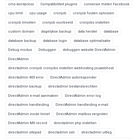
cms wordpress
Compatibiliteit plugins
conversie meten Facebook
cpu limit
cpu usage
cronjob
cronjob fouten oplossen
cronjob limieten
cronjob voorbeeld
cronjobs instellen
custom domain
dagelijkse backup
data herstel
database
database backup
database login
database optimalisatie
Debug modus
Debuggen
debuggen website DirectAdmin
DirectAdmin
directadmin cronjob cronjobs instellen webhosting jouwebhost
directadmin 403 error
DirectAdmin autoresponder
directadmin backup
directadmin bestandsrechten
DirectAdmin e-mail aanmaken
DirectAdmin error log
directadmin handleiding
DirectAdmin handleiding e-mail
DirectAdmin inode limiet
DirectAdmin mailbox vergroten
DirectAdmin MX record
directadmin php instellen
directadmin sitepad
directadmin ssh
directadmin uitleg