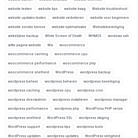
website testen
website tips
website traag
Website troubleshoot
website updates testen
website verbeteren
website voor beginners
website zonder kennis
website-optimalisatie
Websitebeveiliging
wekelijkse backup
White Screen of Death
WHMCS
windows ssh
witte pagina website
Wix
woocommerce
woocommerce caching
woocommerce cpu
woocommerce performance
woocommerce php
woocommerce snelheid
WordPress
wordpress backup
wordpress beheer
wordpress beheren
wordpress beveiliging
wordpress caching
wordpress cpu
wordpress cron
wordpress directadmin
wordpress installeren
wordpress manager
wordpress performance
wordpress php
WordPress PHP versie
wordpress snelheid
WordPress SSL
wordpress staging
WordPress support
wordpress tips
wordpress tools
WordPress updaten
wordpress updates
WordPress veiligheid