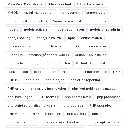
Meta Pixel DirectAdmin
Mixed content
MX fallback server
MySQL
mysql management
Nameserver
Nameservers
nieuw e-mailadres maken
Nieuwe e-mail instellen
node.js
nodejs
nodejs activeren
nodejs app maken
nodejs directadmin
nodejs hosting
nodejs installatie
npm
online starten
online verkopen
Out of office bericht
Out of office instellen
Outlook 2021 instellen (of andere versie)
Outlook 365 instellen
Outlook handleiding
Outlook instellen
Outlook Office mail
package.json
pageant
performance
phishing preventie
PHP
PHP 8.2
php cron
php cronjob
php error_reporting
PHP errors
php errors inschakelen
php foutmeldingen aanzetten
php instellingen
PHP memory
php optimalisatie
php processen
php script automatisch uitvoeren
php upgrade
PHP upgrade.
PHP versie
PHP versie instellen
php workers
php.ini
phpmyadmin login
pixel installeren handmatig
plugin optimalisatie