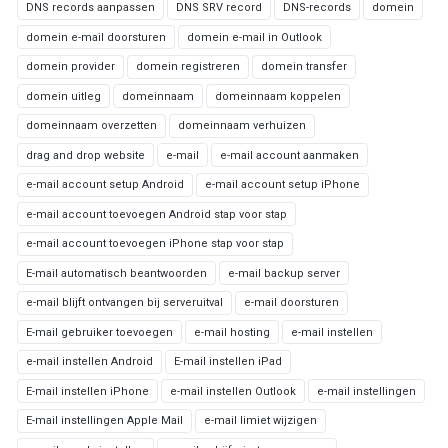
DNS records aanpassen
DNS SRV record
DNS-records
domein
domein e-mail doorsturen
domein e-mail in Outlook
domein provider
domein registreren
domein transfer
domein uitleg
domeinnaam
domeinnaam koppelen
domeinnaam overzetten
domeinnaam verhuizen
drag and drop website
e-mail
e-mail account aanmaken
e-mail account setup Android
e-mail account setup iPhone
e-mail account toevoegen Android stap voor stap
e-mail account toevoegen iPhone stap voor stap
E-mail automatisch beantwoorden
e-mail backup server
e-mail blijft ontvangen bij serveruitval
e-mail doorsturen
E-mail gebruiker toevoegen
e-mail hosting
e-mail instellen
e-mail instellen Android
E-mail instellen iPad
E-mail instellen iPhone
e-mail instellen Outlook
e-mail instellingen
E-mail instellingen Apple Mail
e-mail limiet wijzigen