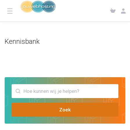
Kennisbank
Klantensysteem
Kennisbank
Bekijk artikels die jou kunnen helpen backups
Zoek