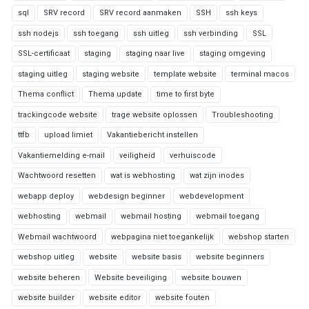
sql
SRV record
SRV record aanmaken
SSH
ssh keys
ssh nodejs
ssh toegang
ssh uitleg
ssh verbinding
SSL
SSL-certificaat
staging
staging naar live
staging omgeving
staging uitleg
staging website
template website
terminal macos
Thema conflict
Thema update
time to first byte
trackingcode website
trage website oplossen
Troubleshooting
ttfb
upload limiet
Vakantiebericht instellen
Vakantiemelding e-mail
veiligheid
verhuiscode
Wachtwoord resetten
wat is webhosting
wat zijn inodes
webapp deploy
webdesign beginner
webdevelopment
webhosting
webmail
webmail hosting
webmail toegang
Webmail wachtwoord
webpagina niet toegankelijk
webshop starten
webshop uitleg
website
website basis
website beginners
website beheren
Website beveiliging
website bouwen
website builder
website editor
website fouten