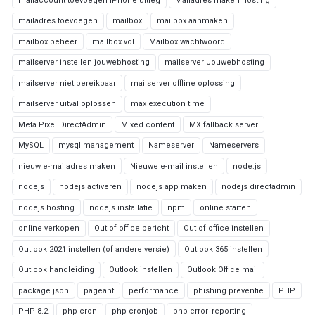
mailaccount toevoegen iPhone uitleg
Mailadres maken hosting
mailadres toevoegen
mailbox
mailbox aanmaken
mailbox beheer
mailbox vol
Mailbox wachtwoord
mailserver instellen jouwebhosting
mailserver Jouwebhosting
mailserver niet bereikbaar
mailserver offline oplossing
mailserver uitval oplossen
max execution time
Meta Pixel DirectAdmin
Mixed content
MX fallback server
MySQL
mysql management
Nameserver
Nameservers
nieuw e-mailadres maken
Nieuwe e-mail instellen
node.js
nodejs
nodejs activeren
nodejs app maken
nodejs directadmin
nodejs hosting
nodejs installatie
npm
online starten
online verkopen
Out of office bericht
Out of office instellen
Outlook 2021 instellen (of andere versie)
Outlook 365 instellen
Outlook handleiding
Outlook instellen
Outlook Office mail
package.json
pageant
performance
phishing preventie
PHP
PHP 8.2
php cron
php cronjob
php error_reporting