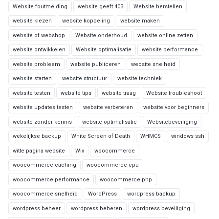
Website foutmelding
website geeft 403
Website herstellen
website kiezen
website koppeling
website maken
website of webshop
Website onderhoud
website online zetten
website ontwikkelen
Website optimalisatie
website performance
website probleem
website publiceren
website snelheid
website starten
website structuur
website techniek
website testen
website tips
website traag
Website troubleshoot
website updates testen
website verbeteren
website voor beginners
website zonder kennis
website-optimalisatie
Websitebeveiliging
wekelijkse backup
White Screen of Death
WHMCS
windows ssh
witte pagina website
Wix
woocommerce
woocommerce caching
woocommerce cpu
woocommerce performance
woocommerce php
woocommerce snelheid
WordPress
wordpress backup
wordpress beheer
wordpress beheren
wordpress beveiliging