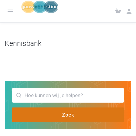
Kennisbank
Klantensysteem
Kennisbank
Bekijk artikels die jou kunnen helpen Nameserver
Zoek