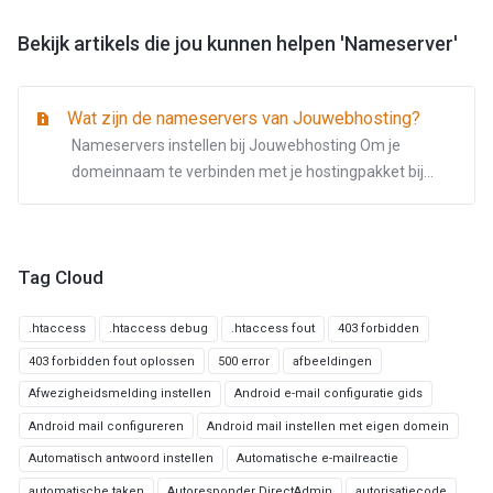
Bekijk artikels die jou kunnen helpen 'Nameserver'
Wat zijn de nameservers van Jouwebhosting?
Nameservers instellen bij Jouwebhosting Om je
domeinnaam te verbinden met je hostingpakket bij...
Tag Cloud
.htaccess
.htaccess debug
.htaccess fout
403 forbidden
403 forbidden fout oplossen
500 error
afbeeldingen
Afwezigheidsmelding instellen
Android e-mail configuratie gids
Android mail configureren
Android mail instellen met eigen domein
Automatisch antwoord instellen
Automatische e-mailreactie
automatische taken
Autoresponder DirectAdmin
autorisatiecode