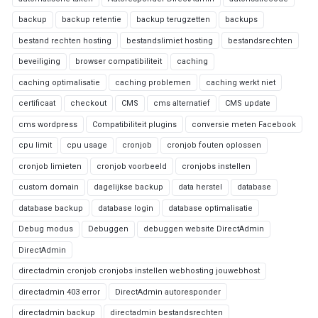
backup
backup retentie
backup terugzetten
backups
bestand rechten hosting
bestandslimiet hosting
bestandsrechten
beveiliging
browser compatibiliteit
caching
caching optimalisatie
caching problemen
caching werkt niet
certificaat
checkout
CMS
cms alternatief
CMS update
cms wordpress
Compatibiliteit plugins
conversie meten Facebook
cpu limit
cpu usage
cronjob
cronjob fouten oplossen
cronjob limieten
cronjob voorbeeld
cronjobs instellen
custom domain
dagelijkse backup
data herstel
database
database backup
database login
database optimalisatie
Debug modus
Debuggen
debuggen website DirectAdmin
DirectAdmin
directadmin cronjob cronjobs instellen webhosting jouwebhost
directadmin 403 error
DirectAdmin autoresponder
directadmin backup
directadmin bestandsrechten