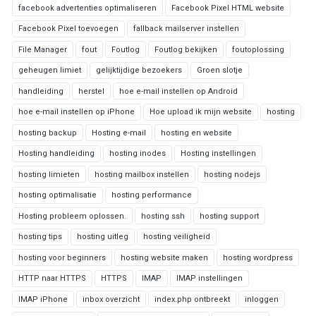
facebook advertenties optimaliseren
Facebook Pixel HTML website
Facebook Pixel toevoegen
fallback mailserver instellen
File Manager
fout
Foutlog
Foutlog bekijken
foutoplossing
geheugen limiet
gelijktijdige bezoekers
Groen slotje
handleiding
herstel
hoe e-mail instellen op Android
hoe e-mail instellen op iPhone
Hoe upload ik mijn website
hosting
hosting backup
Hosting e-mail
hosting en website
Hosting handleiding
hosting inodes
Hosting instellingen
hosting limieten
hosting mailbox instellen
hosting nodejs
hosting optimalisatie
hosting performance
Hosting probleem oplossen.
hosting ssh
hosting support
hosting tips
hosting uitleg
hosting veiligheid
hosting voor beginners
hosting website maken
hosting wordpress
HTTP naar HTTPS
HTTPS
IMAP
IMAP instellingen
IMAP iPhone
inbox overzicht
index.php ontbreekt
inloggen