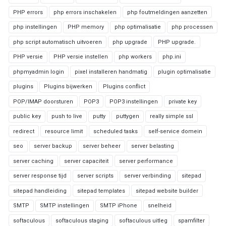
PHP errors
php errors inschakelen
php foutmeldingen aanzetten
php instellingen
PHP memory
php optimalisatie
php processen
php script automatisch uitvoeren
php upgrade
PHP upgrade.
PHP versie
PHP versie instellen
php workers
php.ini
phpmyadmin login
pixel installeren handmatig
plugin optimalisatie
plugins
Plugins bijwerken
Plugins conflict
POP/IMAP doorsturen
POP3
POP3 instellingen
private key
public key
push to live
putty
puttygen
really simple ssl
redirect
resource limit
scheduled tasks
self-service domein
seo
server backup
server beheer
server belasting
server caching
server capaciteit
server performance
server response tijd
server scripts
server verbinding
sitepad
sitepad handleiding
sitepad templates
sitepad website builder
SMTP
SMTP instellingen
SMTP iPhone
snelheid
softaculous
softaculous staging
softaculous uitleg
spamfilter