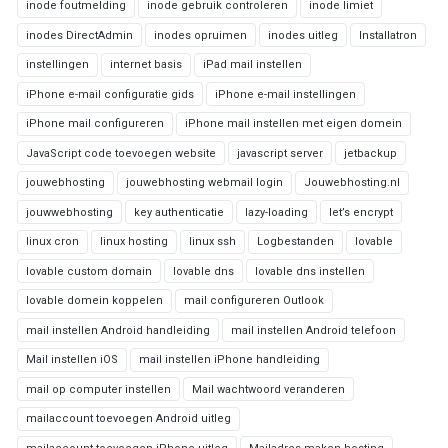
inode foutmelding
inode gebruik controleren
inode limiet
inodes DirectAdmin
inodes opruimen
inodes uitleg
Installatron
instellingen
internet basis
iPad mail instellen
iPhone e-mail configuratie gids
iPhone e-mail instellingen
iPhone mail configureren
iPhone mail instellen met eigen domein
JavaScript code toevoegen website
javascript server
jetbackup
jouwebhosting
jouwebhosting webmail login
Jouwebhosting.nl
jouwwebhosting
key authenticatie
lazy-loading
let’s encrypt
linux cron
linux hosting
linux ssh
Logbestanden
lovable
lovable custom domain
lovable dns
lovable dns instellen
lovable domein koppelen
mail configureren Outlook
mail instellen Android handleiding
mail instellen Android telefoon
Mail instellen iOS
mail instellen iPhone handleiding
mail op computer instellen
Mail wachtwoord veranderen
mailaccount toevoegen Android uitleg