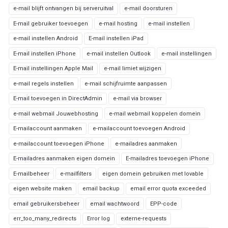
e-mail blijft ontvangen bij serveruitval
e-mail doorsturen
E-mail gebruiker toevoegen
e-mail hosting
e-mail instellen
e-mail instellen Android
E-mail instellen iPad
E-mail instellen iPhone
e-mail instellen Outlook
e-mail instellingen
E-mail instellingen Apple Mail
e-mail limiet wijzigen
e-mail regels instellen
e-mail schijfruimte aanpassen
E-mail toevoegen in DirectAdmin
e-mail via browser
e-mail webmail Jouwebhosting
e-mail webmail koppelen domein
E-mailaccount aanmaken
e-mailaccount toevoegen Android
e-mailaccount toevoegen iPhone
e-mailadres aanmaken
E-mailadres aanmaken eigen domein
E-mailadres toevoegen iPhone
E-mailbeheer
e-mailfilters
eigen domein gebruiken met lovable
eigen website maken
email backup
email error quota exceeded
email gebruikersbeheer
email wachtwoord
EPP-code
err_too_many_redirects
Error log
externe-requests