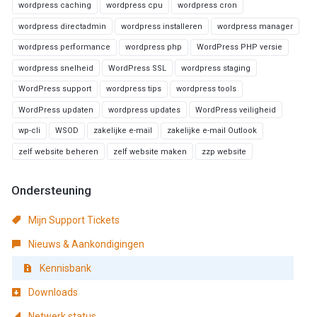
wordpress caching
wordpress cpu
wordpress cron
wordpress directadmin
wordpress installeren
wordpress manager
wordpress performance
wordpress php
WordPress PHP versie
wordpress snelheid
WordPress SSL
wordpress staging
WordPress support
wordpress tips
wordpress tools
WordPress updaten
wordpress updates
WordPress veiligheid
wp-cli
WSOD
zakelijke e-mail
zakelijke e-mail Outlook
zelf website beheren
zelf website maken
zzp website
Ondersteuning
Mijn Support Tickets
Nieuws & Aankondigingen
Kennisbank
Downloads
Netwerk status