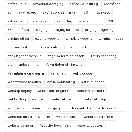
softaculous
softaculous staging
softaculous uitleg
spamfilter
sql
SRV record
SRV record aanmaken
SSH
ssh keys
ssh nodejs
ssh toegang
ssh uitleg
ssh verbinding
SSL
SSL-certificaat
staging
staging naar live
staging omgeving
staging uitleg
staging website
template website
terminal macos
Thema conflict
Thema update
time to first byte
trackingcode website
trage website oplossen
Troubleshooting
ttfb
upload limiet
Vakantiebericht instellen
Vakantiemelding e-mail
veiligheid
verhuiscode
Wachtwoord resetten
wat is webhosting
wat zijn inodes
webapp deploy
webdesign beginner
webdevelopment
webhosting
webmail
webmail hosting
webmail toegang
Webmail wachtwoord
webpagina niet toegankelijk
webshop starten
webshop uitleg
website
website basis
website beginners
website beheren
Website beveiliging
website bouwen