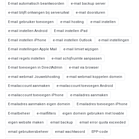
E-mail automatisch beantwoorden
e-mail backup server
e-mail blijft ontvangen bij serveruitval
e-mail doorsturen
E-mail gebruiker toevoegen
e-mail hosting
e-mail instellen
e-mail instellen Android
E-mail instellen iPad
E-mail instellen iPhone
e-mail instellen Outlook
e-mail instellingen
E-mail instellingen Apple Mail
e-mail limiet wijzigen
e-mail regels instellen
e-mail schijfruimte aanpassen
E-mail toevoegen in DirectAdmin
e-mail via browser
e-mail webmail Jouwebhosting
e-mail webmail koppelen domein
E-mailaccount aanmaken
e-mailaccount toevoegen Android
e-mailaccount toevoegen iPhone
e-mailadres aanmaken
E-mailadres aanmaken eigen domein
E-mailadres toevoegen iPhone
E-mailbeheer
e-mailfilters
eigen domein gebruiken met lovable
eigen website maken
email backup
email error quota exceeded
email gebruikersbeheer
email wachtwoord
EPP-code