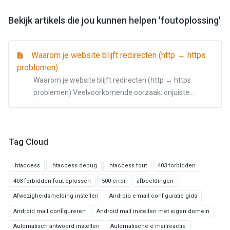
Bekijk artikels die jou kunnen helpen 'foutoplossing'
Waarom je website blijft redirecten (http → https
problemen)
Waarom je website blijft redirecten (http → https
problemen) Veelvoorkomende oorzaak: onjuiste...
Tag Cloud
.htaccess
.htaccess debug
.htaccess fout
403 forbidden
403 forbidden fout oplossen
500 error
afbeeldingen
Afwezigheidsmelding instellen
Android e-mail configuratie gids
Android mail configureren
Android mail instellen met eigen domein
Automatisch antwoord instellen
Automatische e-mailreactie