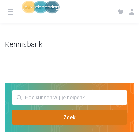
Kennisbank
Klantensysteem
Kennisbank
Bekijk artikels die jou kunnen helpen foutoplossing
Zoek