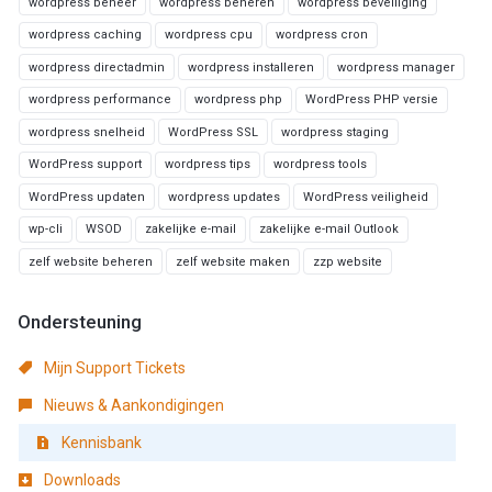
wordpress beheer
wordpress beheren
wordpress beveiliging
wordpress caching
wordpress cpu
wordpress cron
wordpress directadmin
wordpress installeren
wordpress manager
wordpress performance
wordpress php
WordPress PHP versie
wordpress snelheid
WordPress SSL
wordpress staging
WordPress support
wordpress tips
wordpress tools
WordPress updaten
wordpress updates
WordPress veiligheid
wp-cli
WSOD
zakelijke e-mail
zakelijke e-mail Outlook
zelf website beheren
zelf website maken
zzp website
Ondersteuning
Mijn Support Tickets
Nieuws & Aankondigingen
Kennisbank
Downloads