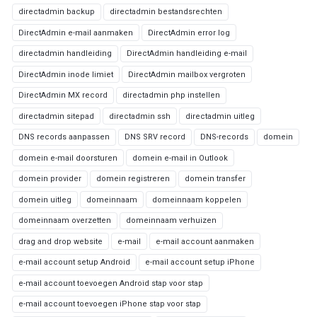
directadmin backup
directadmin bestandsrechten
DirectAdmin e-mail aanmaken
DirectAdmin error log
directadmin handleiding
DirectAdmin handleiding e-mail
DirectAdmin inode limiet
DirectAdmin mailbox vergroten
DirectAdmin MX record
directadmin php instellen
directadmin sitepad
directadmin ssh
directadmin uitleg
DNS records aanpassen
DNS SRV record
DNS-records
domein
domein e-mail doorsturen
domein e-mail in Outlook
domein provider
domein registreren
domein transfer
domein uitleg
domeinnaam
domeinnaam koppelen
domeinnaam overzetten
domeinnaam verhuizen
drag and drop website
e-mail
e-mail account aanmaken
e-mail account setup Android
e-mail account setup iPhone
e-mail account toevoegen Android stap voor stap
e-mail account toevoegen iPhone stap voor stap