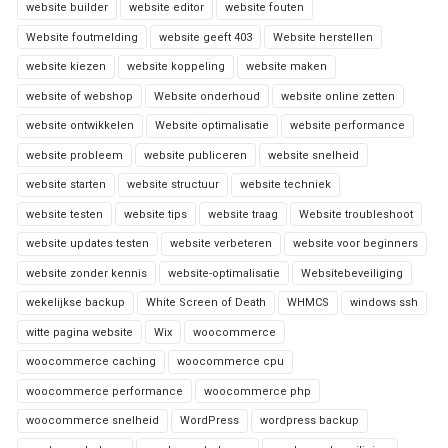
website builder
website editor
website fouten
Website foutmelding
website geeft 403
Website herstellen
website kiezen
website koppeling
website maken
website of webshop
Website onderhoud
website online zetten
website ontwikkelen
Website optimalisatie
website performance
website probleem
website publiceren
website snelheid
website starten
website structuur
website techniek
website testen
website tips
website traag
Website troubleshoot
website updates testen
website verbeteren
website voor beginners
website zonder kennis
website-optimalisatie
Websitebeveiliging
wekelijkse backup
White Screen of Death
WHMCS
windows ssh
witte pagina website
Wix
woocommerce
woocommerce caching
woocommerce cpu
woocommerce performance
woocommerce php
woocommerce snelheid
WordPress
wordpress backup