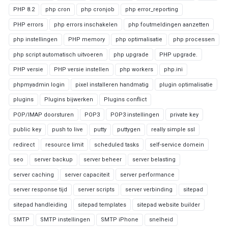
PHP 8.2
php cron
php cronjob
php error_reporting
PHP errors
php errors inschakelen
php foutmeldingen aanzetten
php instellingen
PHP memory
php optimalisatie
php processen
php script automatisch uitvoeren
php upgrade
PHP upgrade.
PHP versie
PHP versie instellen
php workers
php.ini
phpmyadmin login
pixel installeren handmatig
plugin optimalisatie
plugins
Plugins bijwerken
Plugins conflict
POP/IMAP doorsturen
POP3
POP3 instellingen
private key
public key
push to live
putty
puttygen
really simple ssl
redirect
resource limit
scheduled tasks
self-service domein
seo
server backup
server beheer
server belasting
server caching
server capaciteit
server performance
server response tijd
server scripts
server verbinding
sitepad
sitepad handleiding
sitepad templates
sitepad website builder
SMTP
SMTP instellingen
SMTP iPhone
snelheid