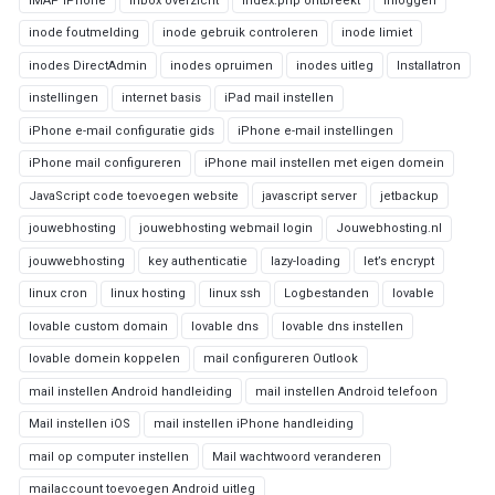
IMAP iPhone
inbox overzicht
index.php ontbreekt
inloggen
inode foutmelding
inode gebruik controleren
inode limiet
inodes DirectAdmin
inodes opruimen
inodes uitleg
Installatron
instellingen
internet basis
iPad mail instellen
iPhone e-mail configuratie gids
iPhone e-mail instellingen
iPhone mail configureren
iPhone mail instellen met eigen domein
JavaScript code toevoegen website
javascript server
jetbackup
jouwebhosting
jouwebhosting webmail login
Jouwebhosting.nl
jouwwebhosting
key authenticatie
lazy-loading
let’s encrypt
linux cron
linux hosting
linux ssh
Logbestanden
lovable
lovable custom domain
lovable dns
lovable dns instellen
lovable domein koppelen
mail configureren Outlook
mail instellen Android handleiding
mail instellen Android telefoon
Mail instellen iOS
mail instellen iPhone handleiding
mail op computer instellen
Mail wachtwoord veranderen
mailaccount toevoegen Android uitleg