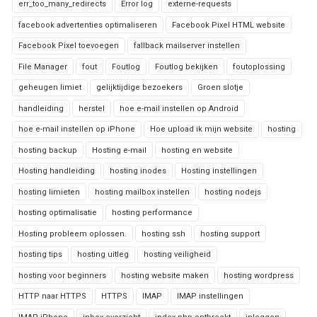
err_too_many_redirects
Error log
externe-requests
facebook advertenties optimaliseren
Facebook Pixel HTML website
Facebook Pixel toevoegen
fallback mailserver instellen
File Manager
fout
Foutlog
Foutlog bekijken
foutoplossing
geheugen limiet
gelijktijdige bezoekers
Groen slotje
handleiding
herstel
hoe e-mail instellen op Android
hoe e-mail instellen op iPhone
Hoe upload ik mijn website
hosting
hosting backup
Hosting e-mail
hosting en website
Hosting handleiding
hosting inodes
Hosting instellingen
hosting limieten
hosting mailbox instellen
hosting nodejs
hosting optimalisatie
hosting performance
Hosting probleem oplossen.
hosting ssh
hosting support
hosting tips
hosting uitleg
hosting veiligheid
hosting voor beginners
hosting website maken
hosting wordpress
HTTP naar HTTPS
HTTPS
IMAP
IMAP instellingen