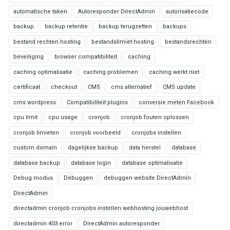
automatische taken
Autoresponder DirectAdmin
autorisatiecode
backup
backup retentie
backup terugzetten
backups
bestand rechten hosting
bestandslimiet hosting
bestandsrechten
beveiliging
browser compatibiliteit
caching
caching optimalisatie
caching problemen
caching werkt niet
certificaat
checkout
CMS
cms alternatief
CMS update
cms wordpress
Compatibiliteit plugins
conversie meten Facebook
cpu limit
cpu usage
cronjob
cronjob fouten oplossen
cronjob limieten
cronjob voorbeeld
cronjobs instellen
custom domain
dagelijkse backup
data herstel
database
database backup
database login
database optimalisatie
Debug modus
Debuggen
debuggen website DirectAdmin
DirectAdmin
directadmin cronjob cronjobs instellen webhosting jouwebhost
directadmin 403 error
DirectAdmin autoresponder