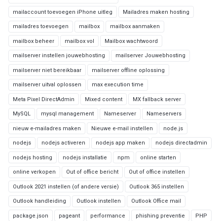
mailaccount toevoegen iPhone uitleg
Mailadres maken hosting
mailadres toevoegen
mailbox
mailbox aanmaken
mailbox beheer
mailbox vol
Mailbox wachtwoord
mailserver instellen jouwebhosting
mailserver Jouwebhosting
mailserver niet bereikbaar
mailserver offline oplossing
mailserver uitval oplossen
max execution time
Meta Pixel DirectAdmin
Mixed content
MX fallback server
MySQL
mysql management
Nameserver
Nameservers
nieuw e-mailadres maken
Nieuwe e-mail instellen
node.js
nodejs
nodejs activeren
nodejs app maken
nodejs directadmin
nodejs hosting
nodejs installatie
npm
online starten
online verkopen
Out of office bericht
Out of office instellen
Outlook 2021 instellen (of andere versie)
Outlook 365 instellen
Outlook handleiding
Outlook instellen
Outlook Office mail
package.json
pageant
performance
phishing preventie
PHP