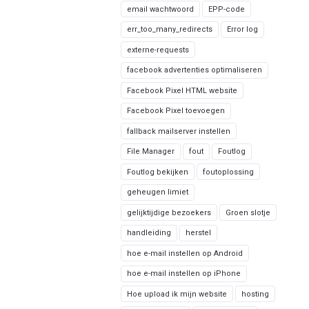
email wachtwoord
EPP-code
err_too_many_redirects
Error log
externe-requests
facebook advertenties optimaliseren
Facebook Pixel HTML website
Facebook Pixel toevoegen
fallback mailserver instellen
File Manager
fout
Foutlog
Foutlog bekijken
foutoplossing
geheugen limiet
gelijktijdige bezoekers
Groen slotje
handleiding
herstel
hoe e-mail instellen op Android
hoe e-mail instellen op iPhone
Hoe upload ik mijn website
hosting