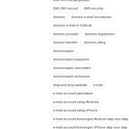
DNS records aanpassen
DNS SRV record
DNS-records
domein
domein e-mail doorsturen
domein e-mail in Outlook
domein provider
domein registreren
domein transfer
domein uitleg
domeinnaam
domeinnaam koppelen
domeinnaam overzetten
domeinnaam verhuizen
drag and drop website
e-mail
e-mail account aanmaken
e-mail account setup Android
e-mail account setup iPhone
e-mail account toevoegen Android stap voor stap
e-mail account toevoegen iPhone stap voor stap