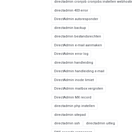
directadmin cronjob cronjobs instellen webhost
directadmin 403 error
DirectAdmin autoresponder
directadmin backup
directadmin bestandsrechten
DirectAdmin e-mail aanmaken
DirectAdmin error log
directadmin handleiding
DirectAdmin handleiding e-mail
DirectAdmin inode limiet
DirectAdmin mailbox vergroten
DirectAdmin MX record
directadmin php instellen
directadmin sitepad
directadmin ssh
directadmin uitleg