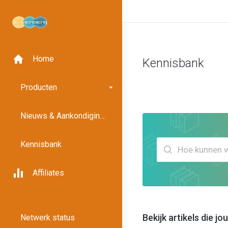
Home
Kennisbank
Klantensysteem
Kennisban
Producten
Nieuws & Aankondigingen
Kennisbank
Affiliates
Bekijk artikels die 
Netwerk status