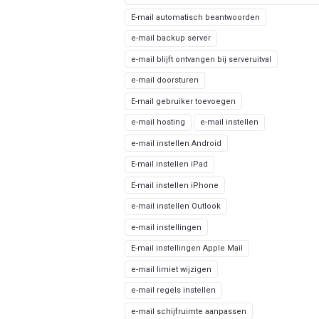
E-mail automatisch beantwoorden
e-mail backup server
e-mail blijft ontvangen bij serveruitval
e-mail doorsturen
E-mail gebruiker toevoegen
e-mail hosting
e-mail instellen
e-mail instellen Android
E-mail instellen iPad
E-mail instellen iPhone
e-mail instellen Outlook
e-mail instellingen
E-mail instellingen Apple Mail
e-mail limiet wijzigen
e-mail regels instellen
e-mail schijfruimte aanpassen