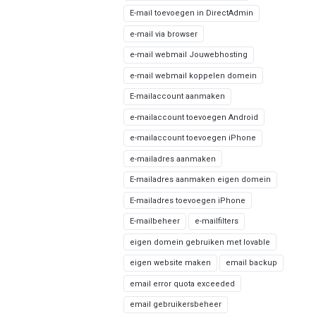
E-mail toevoegen in DirectAdmin
e-mail via browser
e-mail webmail Jouwebhosting
e-mail webmail koppelen domein
E-mailaccount aanmaken
e-mailaccount toevoegen Android
e-mailaccount toevoegen iPhone
e-mailadres aanmaken
E-mailadres aanmaken eigen domein
E-mailadres toevoegen iPhone
E-mailbeheer
e-mailfilters
eigen domein gebruiken met lovable
eigen website maken
email backup
email error quota exceeded
email gebruikersbeheer