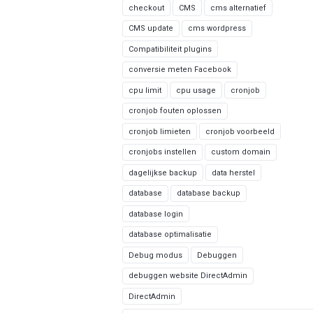
checkout
CMS
cms alternatief
CMS update
cms wordpress
Compatibiliteit plugins
conversie meten Facebook
cpu limit
cpu usage
cronjob
cronjob fouten oplossen
cronjob limieten
cronjob voorbeeld
cronjobs instellen
custom domain
dagelijkse backup
data herstel
database
database backup
database login
database optimalisatie
Debug modus
Debuggen
debuggen website DirectAdmin
DirectAdmin