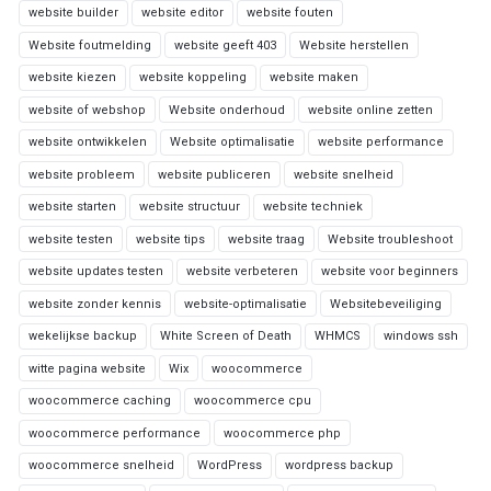
website builder
website editor
website fouten
Website foutmelding
website geeft 403
Website herstellen
website kiezen
website koppeling
website maken
website of webshop
Website onderhoud
website online zetten
website ontwikkelen
Website optimalisatie
website performance
website probleem
website publiceren
website snelheid
website starten
website structuur
website techniek
website testen
website tips
website traag
Website troubleshoot
website updates testen
website verbeteren
website voor beginners
website zonder kennis
website-optimalisatie
Websitebeveiliging
wekelijkse backup
White Screen of Death
WHMCS
windows ssh
witte pagina website
Wix
woocommerce
woocommerce caching
woocommerce cpu
woocommerce performance
woocommerce php
woocommerce snelheid
WordPress
wordpress backup