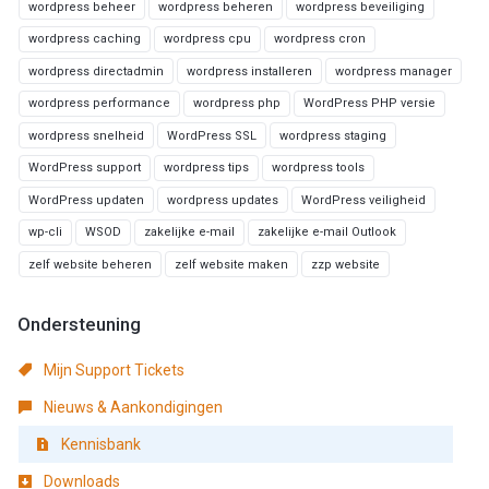
wordpress beheer
wordpress beheren
wordpress beveiliging
wordpress caching
wordpress cpu
wordpress cron
wordpress directadmin
wordpress installeren
wordpress manager
wordpress performance
wordpress php
WordPress PHP versie
wordpress snelheid
WordPress SSL
wordpress staging
WordPress support
wordpress tips
wordpress tools
WordPress updaten
wordpress updates
WordPress veiligheid
wp-cli
WSOD
zakelijke e-mail
zakelijke e-mail Outlook
zelf website beheren
zelf website maken
zzp website
Ondersteuning
Mijn Support Tickets
Nieuws & Aankondigingen
Kennisbank
Downloads