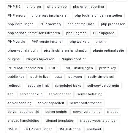
PHP 8.2
php cron
php cronjob
php error_reporting
PHP errors
php errors inschakelen
php foutmeldingen aanzetten
php instellingen
PHP memory
php optimalisatie
php processen
php script automatisch uitvoeren
php upgrade
PHP upgrade.
PHP versie
PHP versie instellen
php workers
php.ini
phpmyadmin login
pixel installeren handmatig
plugin optimalisatie
plugins
Plugins bijwerken
Plugins conflict
POP/IMAP doorsturen
POP3
POP3 instellingen
private key
public key
push to live
putty
puttygen
really simple ssl
redirect
resource limit
scheduled tasks
self-service domein
seo
server backup
server beheer
server belasting
server caching
server capaciteit
server performance
server response tijd
server scripts
server verbinding
sitepad
sitepad handleiding
sitepad templates
sitepad website builder
SMTP
SMTP instellingen
SMTP iPhone
snelheid