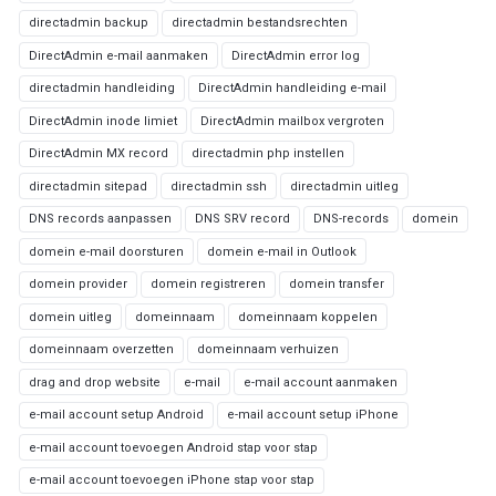
directadmin backup
directadmin bestandsrechten
DirectAdmin e-mail aanmaken
DirectAdmin error log
directadmin handleiding
DirectAdmin handleiding e-mail
DirectAdmin inode limiet
DirectAdmin mailbox vergroten
DirectAdmin MX record
directadmin php instellen
directadmin sitepad
directadmin ssh
directadmin uitleg
DNS records aanpassen
DNS SRV record
DNS-records
domein
domein e-mail doorsturen
domein e-mail in Outlook
domein provider
domein registreren
domein transfer
domein uitleg
domeinnaam
domeinnaam koppelen
domeinnaam overzetten
domeinnaam verhuizen
drag and drop website
e-mail
e-mail account aanmaken
e-mail account setup Android
e-mail account setup iPhone
e-mail account toevoegen Android stap voor stap
e-mail account toevoegen iPhone stap voor stap