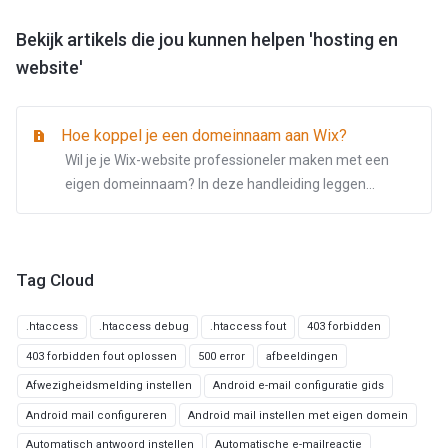
Bekijk artikels die jou kunnen helpen 'hosting en
website'
Hoe koppel je een domeinnaam aan Wix?
Wil je je Wix-website professioneler maken met een
eigen domeinnaam? In deze handleiding leggen...
Tag Cloud
.htaccess
.htaccess debug
.htaccess fout
403 forbidden
403 forbidden fout oplossen
500 error
afbeeldingen
Afwezigheidsmelding instellen
Android e-mail configuratie gids
Android mail configureren
Android mail instellen met eigen domein
Automatisch antwoord instellen
Automatische e-mailreactie