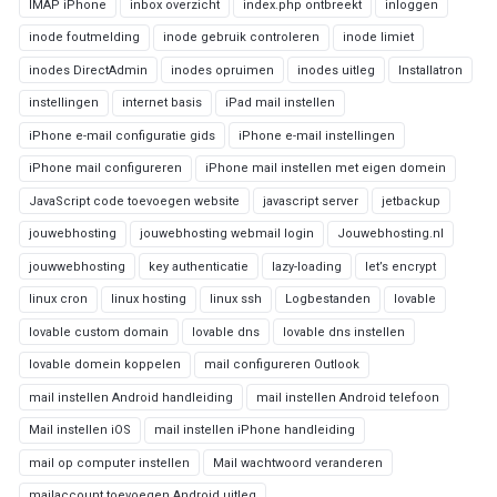
IMAP iPhone
inbox overzicht
index.php ontbreekt
inloggen
inode foutmelding
inode gebruik controleren
inode limiet
inodes DirectAdmin
inodes opruimen
inodes uitleg
Installatron
instellingen
internet basis
iPad mail instellen
iPhone e-mail configuratie gids
iPhone e-mail instellingen
iPhone mail configureren
iPhone mail instellen met eigen domein
JavaScript code toevoegen website
javascript server
jetbackup
jouwebhosting
jouwebhosting webmail login
Jouwebhosting.nl
jouwwebhosting
key authenticatie
lazy-loading
let’s encrypt
linux cron
linux hosting
linux ssh
Logbestanden
lovable
lovable custom domain
lovable dns
lovable dns instellen
lovable domein koppelen
mail configureren Outlook
mail instellen Android handleiding
mail instellen Android telefoon
Mail instellen iOS
mail instellen iPhone handleiding
mail op computer instellen
Mail wachtwoord veranderen
mailaccount toevoegen Android uitleg