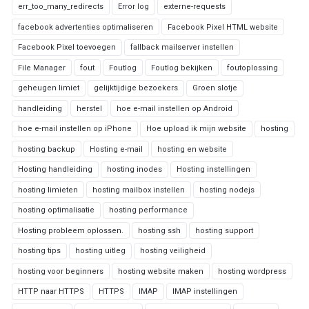
err_too_many_redirects
Error log
externe-requests
facebook advertenties optimaliseren
Facebook Pixel HTML website
Facebook Pixel toevoegen
fallback mailserver instellen
File Manager
fout
Foutlog
Foutlog bekijken
foutoplossing
geheugen limiet
gelijktijdige bezoekers
Groen slotje
handleiding
herstel
hoe e-mail instellen op Android
hoe e-mail instellen op iPhone
Hoe upload ik mijn website
hosting
hosting backup
Hosting e-mail
hosting en website
Hosting handleiding
hosting inodes
Hosting instellingen
hosting limieten
hosting mailbox instellen
hosting nodejs
hosting optimalisatie
hosting performance
Hosting probleem oplossen.
hosting ssh
hosting support
hosting tips
hosting uitleg
hosting veiligheid
hosting voor beginners
hosting website maken
hosting wordpress
HTTP naar HTTPS
HTTPS
IMAP
IMAP instellingen