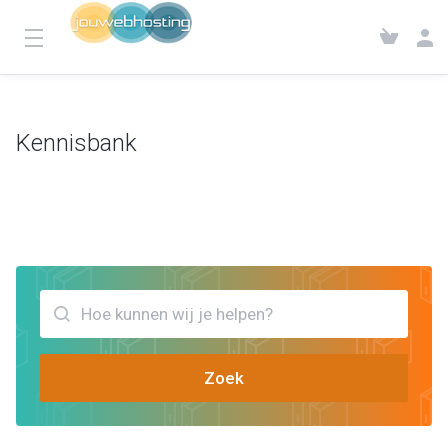
Kennisbank
Klantensysteem
Kennisbank
Bekijk artikels die jou kunnen helpen hosting en website
Zoek