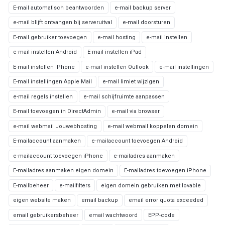
E-mail automatisch beantwoorden
e-mail backup server
e-mail blijft ontvangen bij serveruitval
e-mail doorsturen
E-mail gebruiker toevoegen
e-mail hosting
e-mail instellen
e-mail instellen Android
E-mail instellen iPad
E-mail instellen iPhone
e-mail instellen Outlook
e-mail instellingen
E-mail instellingen Apple Mail
e-mail limiet wijzigen
e-mail regels instellen
e-mail schijfruimte aanpassen
E-mail toevoegen in DirectAdmin
e-mail via browser
e-mail webmail Jouwebhosting
e-mail webmail koppelen domein
E-mailaccount aanmaken
e-mailaccount toevoegen Android
e-mailaccount toevoegen iPhone
e-mailadres aanmaken
E-mailadres aanmaken eigen domein
E-mailadres toevoegen iPhone
E-mailbeheer
e-mailfilters
eigen domein gebruiken met lovable
eigen website maken
email backup
email error quota exceeded
email gebruikersbeheer
email wachtwoord
EPP-code