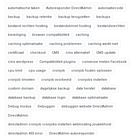
automatische taken
Autoresponder DirectAdmin
autorisatiecode
backup
backup retentie
backup terugzetten
backups
bestand rechten hosting
bestandslimiet hosting
bestandsrechten
beveiliging
browser compatibiliteit
caching
caching optimalisatie
caching problemen
caching werkt niet
certificaat
checkout
CMS
cms alternatief
CMS update
cms wordpress
Compatibiliteit plugins
conversie meten Facebook
cpu limit
cpu usage
cronjob
cronjob fouten oplossen
cronjob limieten
cronjob voorbeeld
cronjobs instellen
custom domain
dagelijkse backup
data herstel
database
database backup
database login
database optimalisatie
Debug modus
Debuggen
debuggen website DirectAdmin
DirectAdmin
directadmin cronjob cronjobs instellen webhosting jouwebhost
directadmin 403 error
DirectAdmin autoresponder