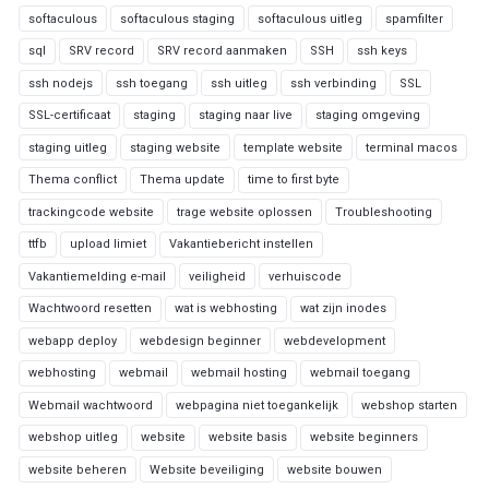
softaculous
softaculous staging
softaculous uitleg
spamfilter
sql
SRV record
SRV record aanmaken
SSH
ssh keys
ssh nodejs
ssh toegang
ssh uitleg
ssh verbinding
SSL
SSL-certificaat
staging
staging naar live
staging omgeving
staging uitleg
staging website
template website
terminal macos
Thema conflict
Thema update
time to first byte
trackingcode website
trage website oplossen
Troubleshooting
ttfb
upload limiet
Vakantiebericht instellen
Vakantiemelding e-mail
veiligheid
verhuiscode
Wachtwoord resetten
wat is webhosting
wat zijn inodes
webapp deploy
webdesign beginner
webdevelopment
webhosting
webmail
webmail hosting
webmail toegang
Webmail wachtwoord
webpagina niet toegankelijk
webshop starten
webshop uitleg
website
website basis
website beginners
website beheren
Website beveiliging
website bouwen