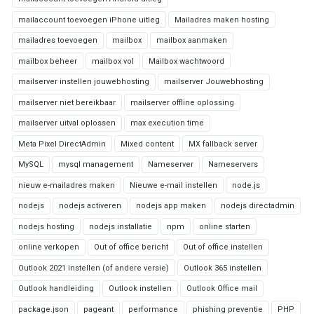
mailaccount toevoegen iPhone uitleg
Mailadres maken hosting
mailadres toevoegen
mailbox
mailbox aanmaken
mailbox beheer
mailbox vol
Mailbox wachtwoord
mailserver instellen jouwebhosting
mailserver Jouwebhosting
mailserver niet bereikbaar
mailserver offline oplossing
mailserver uitval oplossen
max execution time
Meta Pixel DirectAdmin
Mixed content
MX fallback server
MySQL
mysql management
Nameserver
Nameservers
nieuw e-mailadres maken
Nieuwe e-mail instellen
node.js
nodejs
nodejs activeren
nodejs app maken
nodejs directadmin
nodejs hosting
nodejs installatie
npm
online starten
online verkopen
Out of office bericht
Out of office instellen
Outlook 2021 instellen (of andere versie)
Outlook 365 instellen
Outlook handleiding
Outlook instellen
Outlook Office mail
package.json
pageant
performance
phishing preventie
PHP