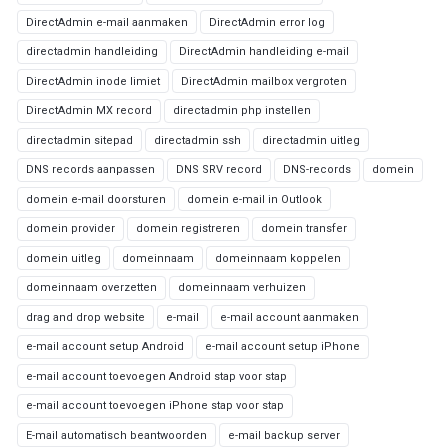
DirectAdmin e-mail aanmaken
DirectAdmin error log
directadmin handleiding
DirectAdmin handleiding e-mail
DirectAdmin inode limiet
DirectAdmin mailbox vergroten
DirectAdmin MX record
directadmin php instellen
directadmin sitepad
directadmin ssh
directadmin uitleg
DNS records aanpassen
DNS SRV record
DNS-records
domein
domein e-mail doorsturen
domein e-mail in Outlook
domein provider
domein registreren
domein transfer
domein uitleg
domeinnaam
domeinnaam koppelen
domeinnaam overzetten
domeinnaam verhuizen
drag and drop website
e-mail
e-mail account aanmaken
e-mail account setup Android
e-mail account setup iPhone
e-mail account toevoegen Android stap voor stap
e-mail account toevoegen iPhone stap voor stap
E-mail automatisch beantwoorden
e-mail backup server