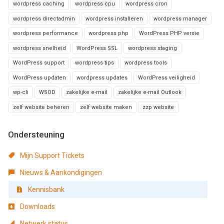
wordpress caching
wordpress cpu
wordpress cron
wordpress directadmin
wordpress installeren
wordpress manager
wordpress performance
wordpress php
WordPress PHP versie
wordpress snelheid
WordPress SSL
wordpress staging
WordPress support
wordpress tips
wordpress tools
WordPress updaten
wordpress updates
WordPress veiligheid
wp-cli
WSOD
zakelijke e-mail
zakelijke e-mail Outlook
zelf website beheren
zelf website maken
zzp website
Ondersteuning
Mijn Support Tickets
Nieuws & Aankondigingen
Kennisbank
Downloads
Netwerk status