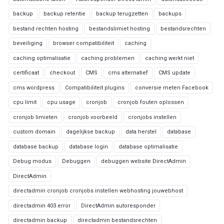
backup
backup retentie
backup terugzetten
backups
bestand rechten hosting
bestandslimiet hosting
bestandsrechten
beveiliging
browser compatibiliteit
caching
caching optimalisatie
caching problemen
caching werkt niet
certificaat
checkout
CMS
cms alternatief
CMS update
cms wordpress
Compatibiliteit plugins
conversie meten Facebook
cpu limit
cpu usage
cronjob
cronjob fouten oplossen
cronjob limieten
cronjob voorbeeld
cronjobs instellen
custom domain
dagelijkse backup
data herstel
database
database backup
database login
database optimalisatie
Debug modus
Debuggen
debuggen website DirectAdmin
DirectAdmin
directadmin cronjob cronjobs instellen webhosting jouwebhost
directadmin 403 error
DirectAdmin autoresponder
directadmin backup
directadmin bestandsrechten