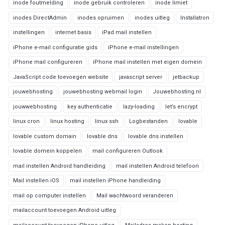
inode foutmelding
inode gebruik controleren
inode limiet
inodes DirectAdmin
inodes opruimen
inodes uitleg
Installatron
instellingen
internet basis
iPad mail instellen
iPhone e-mail configuratie gids
iPhone e-mail instellingen
iPhone mail configureren
iPhone mail instellen met eigen domein
JavaScript code toevoegen website
javascript server
jetbackup
jouwebhosting
jouwebhosting webmail login
Jouwebhosting.nl
jouwwebhosting
key authenticatie
lazy-loading
let’s encrypt
linux cron
linux hosting
linux ssh
Logbestanden
lovable
lovable custom domain
lovable dns
lovable dns instellen
lovable domein koppelen
mail configureren Outlook
mail instellen Android handleiding
mail instellen Android telefoon
Mail instellen iOS
mail instellen iPhone handleiding
mail op computer instellen
Mail wachtwoord veranderen
mailaccount toevoegen Android uitleg