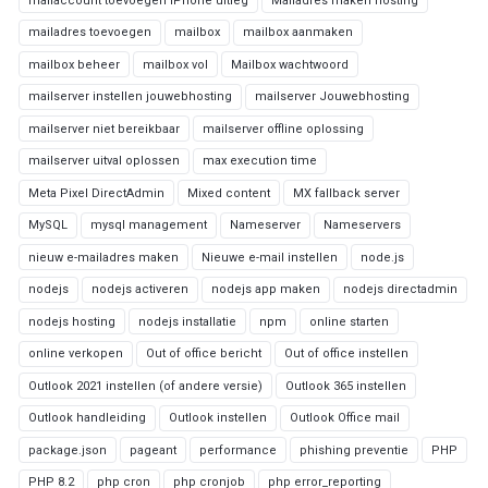
mailaccount toevoegen iPhone uitleg
Mailadres maken hosting
mailadres toevoegen
mailbox
mailbox aanmaken
mailbox beheer
mailbox vol
Mailbox wachtwoord
mailserver instellen jouwebhosting
mailserver Jouwebhosting
mailserver niet bereikbaar
mailserver offline oplossing
mailserver uitval oplossen
max execution time
Meta Pixel DirectAdmin
Mixed content
MX fallback server
MySQL
mysql management
Nameserver
Nameservers
nieuw e-mailadres maken
Nieuwe e-mail instellen
node.js
nodejs
nodejs activeren
nodejs app maken
nodejs directadmin
nodejs hosting
nodejs installatie
npm
online starten
online verkopen
Out of office bericht
Out of office instellen
Outlook 2021 instellen (of andere versie)
Outlook 365 instellen
Outlook handleiding
Outlook instellen
Outlook Office mail
package.json
pageant
performance
phishing preventie
PHP
PHP 8.2
php cron
php cronjob
php error_reporting