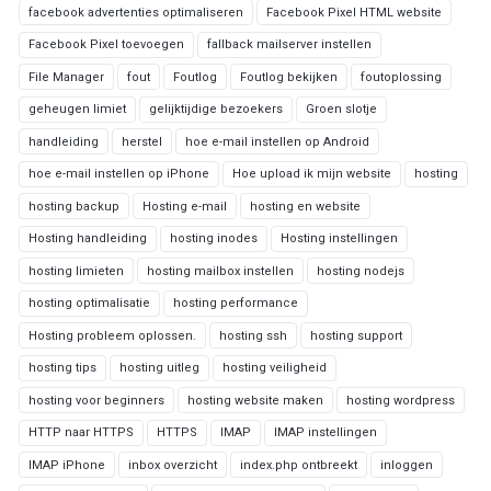
facebook advertenties optimaliseren
Facebook Pixel HTML website
Facebook Pixel toevoegen
fallback mailserver instellen
File Manager
fout
Foutlog
Foutlog bekijken
foutoplossing
geheugen limiet
gelijktijdige bezoekers
Groen slotje
handleiding
herstel
hoe e-mail instellen op Android
hoe e-mail instellen op iPhone
Hoe upload ik mijn website
hosting
hosting backup
Hosting e-mail
hosting en website
Hosting handleiding
hosting inodes
Hosting instellingen
hosting limieten
hosting mailbox instellen
hosting nodejs
hosting optimalisatie
hosting performance
Hosting probleem oplossen.
hosting ssh
hosting support
hosting tips
hosting uitleg
hosting veiligheid
hosting voor beginners
hosting website maken
hosting wordpress
HTTP naar HTTPS
HTTPS
IMAP
IMAP instellingen
IMAP iPhone
inbox overzicht
index.php ontbreekt
inloggen