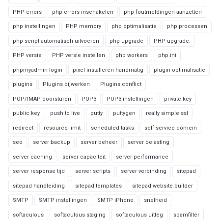
PHP errors
php errors inschakelen
php foutmeldingen aanzetten
php instellingen
PHP memory
php optimalisatie
php processen
php script automatisch uitvoeren
php upgrade
PHP upgrade.
PHP versie
PHP versie instellen
php workers
php.ini
phpmyadmin login
pixel installeren handmatig
plugin optimalisatie
plugins
Plugins bijwerken
Plugins conflict
POP/IMAP doorsturen
POP3
POP3 instellingen
private key
public key
push to live
putty
puttygen
really simple ssl
redirect
resource limit
scheduled tasks
self-service domein
seo
server backup
server beheer
server belasting
server caching
server capaciteit
server performance
server response tijd
server scripts
server verbinding
sitepad
sitepad handleiding
sitepad templates
sitepad website builder
SMTP
SMTP instellingen
SMTP iPhone
snelheid
softaculous
softaculous staging
softaculous uitleg
spamfilter