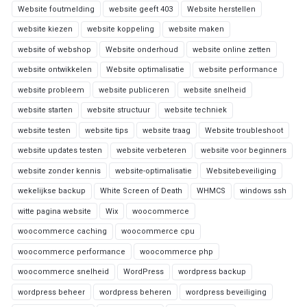
Website foutmelding
website geeft 403
Website herstellen
website kiezen
website koppeling
website maken
website of webshop
Website onderhoud
website online zetten
website ontwikkelen
Website optimalisatie
website performance
website probleem
website publiceren
website snelheid
website starten
website structuur
website techniek
website testen
website tips
website traag
Website troubleshoot
website updates testen
website verbeteren
website voor beginners
website zonder kennis
website-optimalisatie
Websitebeveiliging
wekelijkse backup
White Screen of Death
WHMCS
windows ssh
witte pagina website
Wix
woocommerce
woocommerce caching
woocommerce cpu
woocommerce performance
woocommerce php
woocommerce snelheid
WordPress
wordpress backup
wordpress beheer
wordpress beheren
wordpress beveiliging