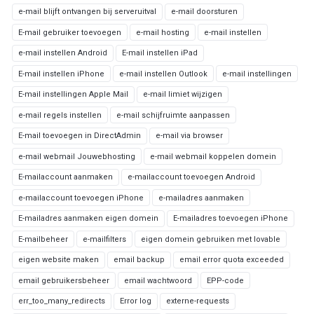
e-mail blijft ontvangen bij serveruitval
e-mail doorsturen
E-mail gebruiker toevoegen
e-mail hosting
e-mail instellen
e-mail instellen Android
E-mail instellen iPad
E-mail instellen iPhone
e-mail instellen Outlook
e-mail instellingen
E-mail instellingen Apple Mail
e-mail limiet wijzigen
e-mail regels instellen
e-mail schijfruimte aanpassen
E-mail toevoegen in DirectAdmin
e-mail via browser
e-mail webmail Jouwebhosting
e-mail webmail koppelen domein
E-mailaccount aanmaken
e-mailaccount toevoegen Android
e-mailaccount toevoegen iPhone
e-mailadres aanmaken
E-mailadres aanmaken eigen domein
E-mailadres toevoegen iPhone
E-mailbeheer
e-mailfilters
eigen domein gebruiken met lovable
eigen website maken
email backup
email error quota exceeded
email gebruikersbeheer
email wachtwoord
EPP-code
err_too_many_redirects
Error log
externe-requests