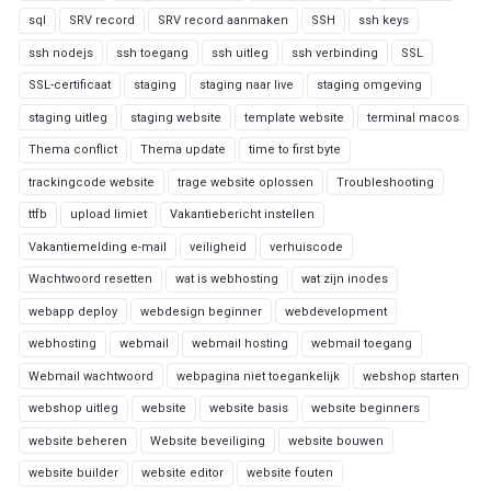
sql
SRV record
SRV record aanmaken
SSH
ssh keys
ssh nodejs
ssh toegang
ssh uitleg
ssh verbinding
SSL
SSL-certificaat
staging
staging naar live
staging omgeving
staging uitleg
staging website
template website
terminal macos
Thema conflict
Thema update
time to first byte
trackingcode website
trage website oplossen
Troubleshooting
ttfb
upload limiet
Vakantiebericht instellen
Vakantiemelding e-mail
veiligheid
verhuiscode
Wachtwoord resetten
wat is webhosting
wat zijn inodes
webapp deploy
webdesign beginner
webdevelopment
webhosting
webmail
webmail hosting
webmail toegang
Webmail wachtwoord
webpagina niet toegankelijk
webshop starten
webshop uitleg
website
website basis
website beginners
website beheren
Website beveiliging
website bouwen
website builder
website editor
website fouten