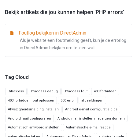
Bekijk artikels die jou kunnen helpen 'PHP errors'
Foutlog bekijken in DirectAdmin
Als je website een foutmelding geeft, kun je de errorlog
in DirectAdmin bekijken om te zien wat...
Tag Cloud
.htaccess
.htaccess debug
.htaccess fout
403 forbidden
403 forbidden fout oplossen
500 error
afbeeldingen
Afwezigheidsmelding instellen
Android e-mail configuratie gids
Android mail configureren
Android mail instellen met eigen domein
Automatisch antwoord instellen
Automatische e-mailreactie
automatische taken
Autoresponder DirectAdmin
autorisatiecode