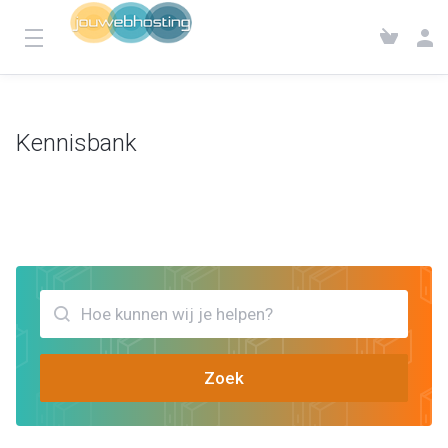
Kennisbank
Klantensysteem
Kennisbank
Bekijk artikels die jou kunnen helpen PHP errors
Zoek