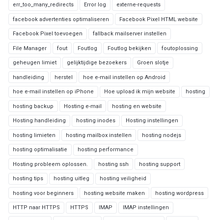
err_too_many_redirects
Error log
externe-requests
facebook advertenties optimaliseren
Facebook Pixel HTML website
Facebook Pixel toevoegen
fallback mailserver instellen
File Manager
fout
Foutlog
Foutlog bekijken
foutoplossing
geheugen limiet
gelijktijdige bezoekers
Groen slotje
handleiding
herstel
hoe e-mail instellen op Android
hoe e-mail instellen op iPhone
Hoe upload ik mijn website
hosting
hosting backup
Hosting e-mail
hosting en website
Hosting handleiding
hosting inodes
Hosting instellingen
hosting limieten
hosting mailbox instellen
hosting nodejs
hosting optimalisatie
hosting performance
Hosting probleem oplossen.
hosting ssh
hosting support
hosting tips
hosting uitleg
hosting veiligheid
hosting voor beginners
hosting website maken
hosting wordpress
HTTP naar HTTPS
HTTPS
IMAP
IMAP instellingen