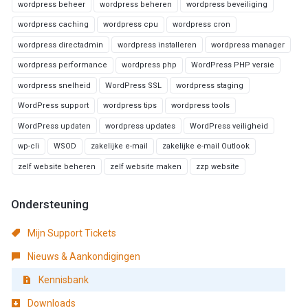
wordpress beheer
wordpress beheren
wordpress beveiliging
wordpress caching
wordpress cpu
wordpress cron
wordpress directadmin
wordpress installeren
wordpress manager
wordpress performance
wordpress php
WordPress PHP versie
wordpress snelheid
WordPress SSL
wordpress staging
WordPress support
wordpress tips
wordpress tools
WordPress updaten
wordpress updates
WordPress veiligheid
wp-cli
WSOD
zakelijke e-mail
zakelijke e-mail Outlook
zelf website beheren
zelf website maken
zzp website
Ondersteuning
Mijn Support Tickets
Nieuws & Aankondigingen
Kennisbank
Downloads