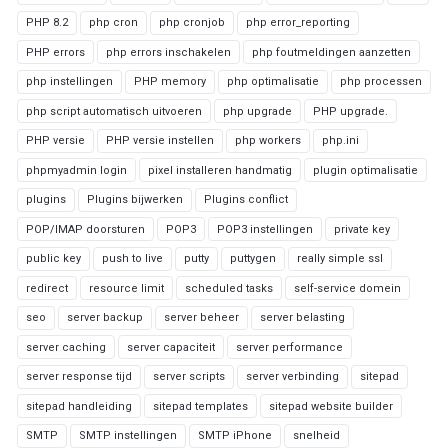
PHP 8.2
php cron
php cronjob
php error_reporting
PHP errors
php errors inschakelen
php foutmeldingen aanzetten
php instellingen
PHP memory
php optimalisatie
php processen
php script automatisch uitvoeren
php upgrade
PHP upgrade.
PHP versie
PHP versie instellen
php workers
php.ini
phpmyadmin login
pixel installeren handmatig
plugin optimalisatie
plugins
Plugins bijwerken
Plugins conflict
POP/IMAP doorsturen
POP3
POP3 instellingen
private key
public key
push to live
putty
puttygen
really simple ssl
redirect
resource limit
scheduled tasks
self-service domein
seo
server backup
server beheer
server belasting
server caching
server capaciteit
server performance
server response tijd
server scripts
server verbinding
sitepad
sitepad handleiding
sitepad templates
sitepad website builder
SMTP
SMTP instellingen
SMTP iPhone
snelheid