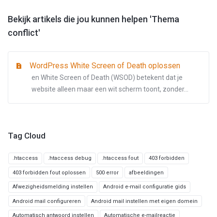
Bekijk artikels die jou kunnen helpen 'Thema
conflict'
WordPress White Screen of Death oplossen
en White Screen of Death (WSOD) betekent dat je
website alleen maar een wit scherm toont, zonder...
Tag Cloud
.htaccess
.htaccess debug
.htaccess fout
403 forbidden
403 forbidden fout oplossen
500 error
afbeeldingen
Afwezigheidsmelding instellen
Android e-mail configuratie gids
Android mail configureren
Android mail instellen met eigen domein
Automatisch antwoord instellen
Automatische e-mailreactie