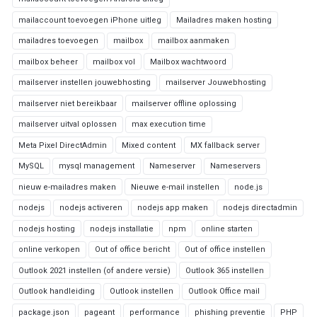
mailaccount toevoegen iPhone uitleg
Mailadres maken hosting
mailadres toevoegen
mailbox
mailbox aanmaken
mailbox beheer
mailbox vol
Mailbox wachtwoord
mailserver instellen jouwebhosting
mailserver Jouwebhosting
mailserver niet bereikbaar
mailserver offline oplossing
mailserver uitval oplossen
max execution time
Meta Pixel DirectAdmin
Mixed content
MX fallback server
MySQL
mysql management
Nameserver
Nameservers
nieuw e-mailadres maken
Nieuwe e-mail instellen
node.js
nodejs
nodejs activeren
nodejs app maken
nodejs directadmin
nodejs hosting
nodejs installatie
npm
online starten
online verkopen
Out of office bericht
Out of office instellen
Outlook 2021 instellen (of andere versie)
Outlook 365 instellen
Outlook handleiding
Outlook instellen
Outlook Office mail
package.json
pageant
performance
phishing preventie
PHP