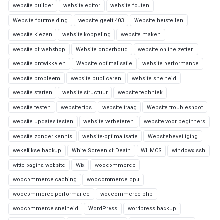
website builder
website editor
website fouten
Website foutmelding
website geeft 403
Website herstellen
website kiezen
website koppeling
website maken
website of webshop
Website onderhoud
website online zetten
website ontwikkelen
Website optimalisatie
website performance
website probleem
website publiceren
website snelheid
website starten
website structuur
website techniek
website testen
website tips
website traag
Website troubleshoot
website updates testen
website verbeteren
website voor beginners
website zonder kennis
website-optimalisatie
Websitebeveiliging
wekelijkse backup
White Screen of Death
WHMCS
windows ssh
witte pagina website
Wix
woocommerce
woocommerce caching
woocommerce cpu
woocommerce performance
woocommerce php
woocommerce snelheid
WordPress
wordpress backup