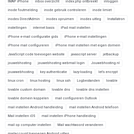
IMAP iPhone
inbox overzicht
index.php ontbreekt
inloggen
inode foutmelding
inode gebruik controleren
inode limiet
inodes DirectAdmin
inodes opruimen
inodes uitleg
Installatron
instellingen
internet basis
iPad mail instellen
iPhone e-mail configuratie gids
iPhone e-mail instellingen
iPhone mail configureren
iPhone mail instellen met eigen domein
JavaScript code toevoegen website
javascript server
jetbackup
jouwebhosting
jouwebhosting webmail login
Jouwebhosting.nl
jouwwebhosting
key authenticatie
lazy-loading
let’s encrypt
linux cron
linux hosting
linux ssh
Logbestanden
lovable
lovable custom domain
lovable dns
lovable dns instellen
lovable domein koppelen
mail configureren Outlook
mail instellen Android handleiding
mail instellen Android telefoon
Mail instellen iOS
mail instellen iPhone handleiding
mail op computer instellen
Mail wachtwoord veranderen
mailaccount toevoegen Android uitleg