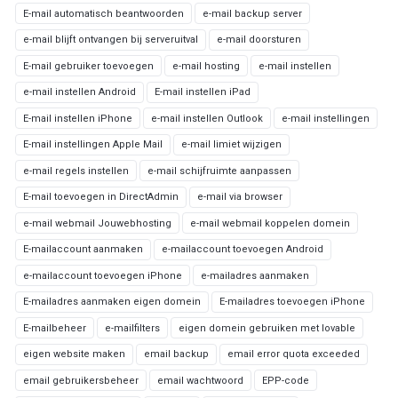
E-mail automatisch beantwoorden
e-mail backup server
e-mail blijft ontvangen bij serveruitval
e-mail doorsturen
E-mail gebruiker toevoegen
e-mail hosting
e-mail instellen
e-mail instellen Android
E-mail instellen iPad
E-mail instellen iPhone
e-mail instellen Outlook
e-mail instellingen
E-mail instellingen Apple Mail
e-mail limiet wijzigen
e-mail regels instellen
e-mail schijfruimte aanpassen
E-mail toevoegen in DirectAdmin
e-mail via browser
e-mail webmail Jouwebhosting
e-mail webmail koppelen domein
E-mailaccount aanmaken
e-mailaccount toevoegen Android
e-mailaccount toevoegen iPhone
e-mailadres aanmaken
E-mailadres aanmaken eigen domein
E-mailadres toevoegen iPhone
E-mailbeheer
e-mailfilters
eigen domein gebruiken met lovable
eigen website maken
email backup
email error quota exceeded
email gebruikersbeheer
email wachtwoord
EPP-code