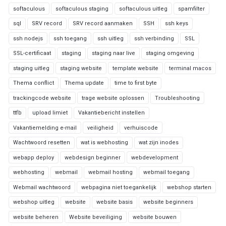
softaculous
softaculous staging
softaculous uitleg
spamfilter
sql
SRV record
SRV record aanmaken
SSH
ssh keys
ssh nodejs
ssh toegang
ssh uitleg
ssh verbinding
SSL
SSL-certificaat
staging
staging naar live
staging omgeving
staging uitleg
staging website
template website
terminal macos
Thema conflict
Thema update
time to first byte
trackingcode website
trage website oplossen
Troubleshooting
ttfb
upload limiet
Vakantiebericht instellen
Vakantiemelding e-mail
veiligheid
verhuiscode
Wachtwoord resetten
wat is webhosting
wat zijn inodes
webapp deploy
webdesign beginner
webdevelopment
webhosting
webmail
webmail hosting
webmail toegang
Webmail wachtwoord
webpagina niet toegankelijk
webshop starten
webshop uitleg
website
website basis
website beginners
website beheren
Website beveiliging
website bouwen