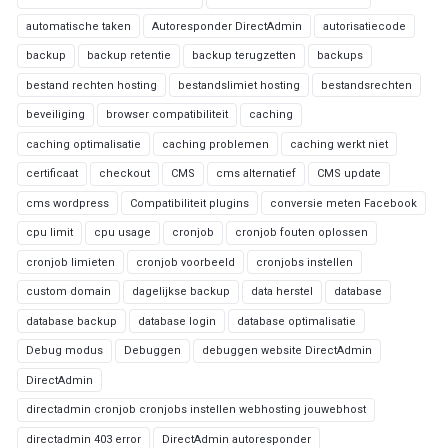
automatische taken
Autoresponder DirectAdmin
autorisatiecode
backup
backup retentie
backup terugzetten
backups
bestand rechten hosting
bestandslimiet hosting
bestandsrechten
beveiliging
browser compatibiliteit
caching
caching optimalisatie
caching problemen
caching werkt niet
certificaat
checkout
CMS
cms alternatief
CMS update
cms wordpress
Compatibiliteit plugins
conversie meten Facebook
cpu limit
cpu usage
cronjob
cronjob fouten oplossen
cronjob limieten
cronjob voorbeeld
cronjobs instellen
custom domain
dagelijkse backup
data herstel
database
database backup
database login
database optimalisatie
Debug modus
Debuggen
debuggen website DirectAdmin
DirectAdmin
directadmin cronjob cronjobs instellen webhosting jouwebhost
directadmin 403 error
DirectAdmin autoresponder