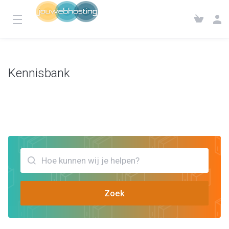
Kennisbank
Klantensysteem
Kennisbank
Bekijk artikels die jou kunnen helpen Thema conflict
Zoek