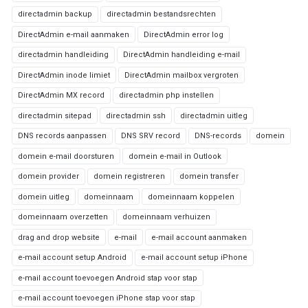
directadmin backup
directadmin bestandsrechten
DirectAdmin e-mail aanmaken
DirectAdmin error log
directadmin handleiding
DirectAdmin handleiding e-mail
DirectAdmin inode limiet
DirectAdmin mailbox vergroten
DirectAdmin MX record
directadmin php instellen
directadmin sitepad
directadmin ssh
directadmin uitleg
DNS records aanpassen
DNS SRV record
DNS-records
domein
domein e-mail doorsturen
domein e-mail in Outlook
domein provider
domein registreren
domein transfer
domein uitleg
domeinnaam
domeinnaam koppelen
domeinnaam overzetten
domeinnaam verhuizen
drag and drop website
e-mail
e-mail account aanmaken
e-mail account setup Android
e-mail account setup iPhone
e-mail account toevoegen Android stap voor stap
e-mail account toevoegen iPhone stap voor stap