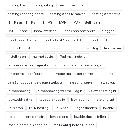
hosting tips
hosting uitleg
hosting veiligheid
hosting voor beginners
hosting website maken
hosting wordpress
HTTP naar HTTPS
HTTPS
IMAP
IMAP instellingen
IMAP iPhone
inbox overzicht
index.php ontbreekt
inloggen
inode foutmelding
inode gebruik controleren
inode limiet
inodes DirectAdmin
inodes opruimen
inodes uitleg
Installatron
instellingen
internet basis
iPad mail instellen
iPhone e-mail configuratie gids
iPhone e-mail instellingen
iPhone mail configureren
iPhone mail instellen met eigen domein
JavaScript code toevoegen website
javascript server
jetbackup
jouwebhosting
jouwebhosting webmail login
Jouwebhosting.nl
jouwwebhosting
key authenticatie
lazy-loading
let’s encrypt
linux cron
linux hosting
linux ssh
Logbestanden
lovable
lovable custom domain
lovable dns
lovable dns instellen
lovable domein koppelen
mail configureren Outlook