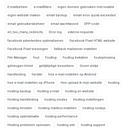
E-mailbeheer
e-mailfilters
eigen domein gebruiken met lovable
eigen website maken
email backup
email error quota exceeded
email gebruikersbeheer
email wachtwoord
EPP-code
err_too_many_redirects
Error log
externe-requests
facebook advertenties optimaliseren
Facebook Pixel HTML website
Facebook Pixel toevoegen
fallback mailserver instellen
File Manager
fout
Foutlog
Foutlog bekijken
foutoplossing
geheugen limiet
gelijktijdige bezoekers
Groen slotje
handleiding
herstel
hoe e-mail instellen op Android
hoe e-mail instellen op iPhone
Hoe upload ik mijn website
hosting
hosting backup
Hosting e-mail
hosting en website
Hosting handleiding
hosting inodes
Hosting instellingen
hosting limieten
hosting mailbox instellen
hosting nodejs
hosting optimalisatie
hosting performance
Hosting probleem oplossen.
hosting ssh
hosting support