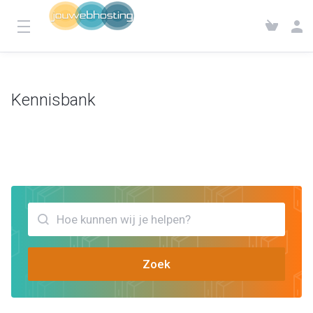
Kennisbank
Klantensysteem
Kennisbank
Bekijk artikels die jou kunnen helpen PHP versie
Zoek