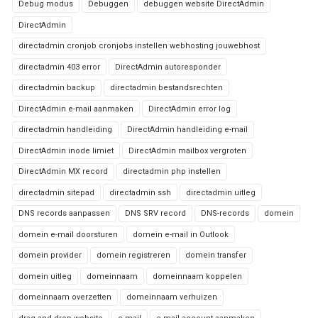
Debug modus
Debuggen
debuggen website DirectAdmin
DirectAdmin
directadmin cronjob cronjobs instellen webhosting jouwebhost
directadmin 403 error
DirectAdmin autoresponder
directadmin backup
directadmin bestandsrechten
DirectAdmin e-mail aanmaken
DirectAdmin error log
directadmin handleiding
DirectAdmin handleiding e-mail
DirectAdmin inode limiet
DirectAdmin mailbox vergroten
DirectAdmin MX record
directadmin php instellen
directadmin sitepad
directadmin ssh
directadmin uitleg
DNS records aanpassen
DNS SRV record
DNS-records
domein
domein e-mail doorsturen
domein e-mail in Outlook
domein provider
domein registreren
domein transfer
domein uitleg
domeinnaam
domeinnaam koppelen
domeinnaam overzetten
domeinnaam verhuizen