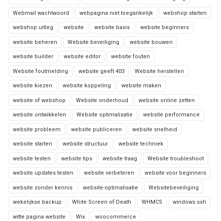
Webmail wachtwoord
webpagina niet toegankelijk
webshop starten
webshop uitleg
website
website basis
website beginners
website beheren
Website beveiliging
website bouwen
website builder
website editor
website fouten
Website foutmelding
website geeft 403
Website herstellen
website kiezen
website koppeling
website maken
website of webshop
Website onderhoud
website online zetten
website ontwikkelen
Website optimalisatie
website performance
website probleem
website publiceren
website snelheid
website starten
website structuur
website techniek
website testen
website tips
website traag
Website troubleshoot
website updates testen
website verbeteren
website voor beginners
website zonder kennis
website-optimalisatie
Websitebeveiliging
wekelijkse backup
White Screen of Death
WHMCS
windows ssh
witte pagina website
Wix
woocommerce