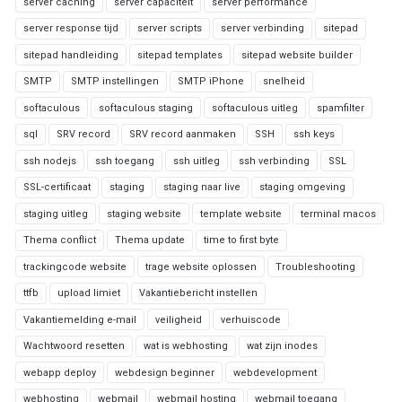
server caching
server capaciteit
server performance
server response tijd
server scripts
server verbinding
sitepad
sitepad handleiding
sitepad templates
sitepad website builder
SMTP
SMTP instellingen
SMTP iPhone
snelheid
softaculous
softaculous staging
softaculous uitleg
spamfilter
sql
SRV record
SRV record aanmaken
SSH
ssh keys
ssh nodejs
ssh toegang
ssh uitleg
ssh verbinding
SSL
SSL-certificaat
staging
staging naar live
staging omgeving
staging uitleg
staging website
template website
terminal macos
Thema conflict
Thema update
time to first byte
trackingcode website
trage website oplossen
Troubleshooting
ttfb
upload limiet
Vakantiebericht instellen
Vakantiemelding e-mail
veiligheid
verhuiscode
Wachtwoord resetten
wat is webhosting
wat zijn inodes
webapp deploy
webdesign beginner
webdevelopment
webhosting
webmail
webmail hosting
webmail toegang