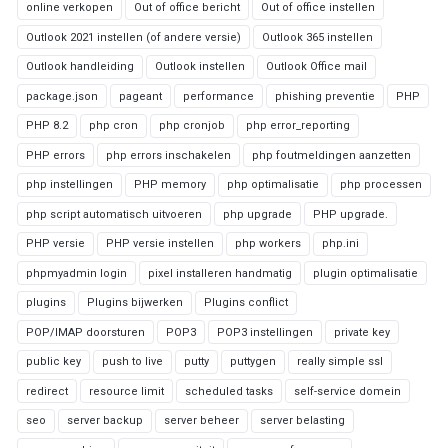
online verkopen
Out of office bericht
Out of office instellen
Outlook 2021 instellen (of andere versie)
Outlook 365 instellen
Outlook handleiding
Outlook instellen
Outlook Office mail
package.json
pageant
performance
phishing preventie
PHP
PHP 8.2
php cron
php cronjob
php error_reporting
PHP errors
php errors inschakelen
php foutmeldingen aanzetten
php instellingen
PHP memory
php optimalisatie
php processen
php script automatisch uitvoeren
php upgrade
PHP upgrade.
PHP versie
PHP versie instellen
php workers
php.ini
phpmyadmin login
pixel installeren handmatig
plugin optimalisatie
plugins
Plugins bijwerken
Plugins conflict
POP/IMAP doorsturen
POP3
POP3 instellingen
private key
public key
push to live
putty
puttygen
really simple ssl
redirect
resource limit
scheduled tasks
self-service domein
seo
server backup
server beheer
server belasting