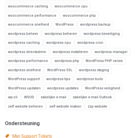
woocommerce caching
woocommerce cpu
woocommerce performance
woocommerce php
woocommerce snelheid
WordPress
wordpress backup
wordpress beheer
wordpress beheren
wordpress beveiliging
wordpress caching
wordpress cpu
wordpress cron
wordpress directadmin
wordpress installeren
wordpress manager
wordpress performance
wordpress php
WordPress PHP versie
wordpress snelheid
WordPress SSL
wordpress staging
WordPress support
wordpress tips
wordpress tools
WordPress updaten
wordpress updates
WordPress veiligheid
wp-cli
WSOD
zakelijke e-mail
zakelijke e-mail Outlook
zelf website beheren
zelf website maken
zzp website
Ondersteuning
Mijn Support Tickets