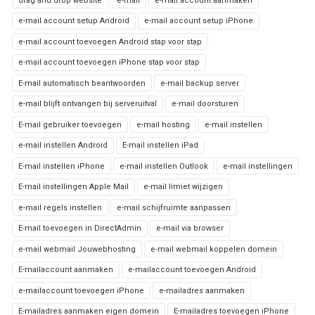
drag and drop website
e-mail
e-mail account aanmaken
e-mail account setup Android
e-mail account setup iPhone
e-mail account toevoegen Android stap voor stap
e-mail account toevoegen iPhone stap voor stap
E-mail automatisch beantwoorden
e-mail backup server
e-mail blijft ontvangen bij serveruitval
e-mail doorsturen
E-mail gebruiker toevoegen
e-mail hosting
e-mail instellen
e-mail instellen Android
E-mail instellen iPad
E-mail instellen iPhone
e-mail instellen Outlook
e-mail instellingen
E-mail instellingen Apple Mail
e-mail limiet wijzigen
e-mail regels instellen
e-mail schijfruimte aanpassen
E-mail toevoegen in DirectAdmin
e-mail via browser
e-mail webmail Jouwebhosting
e-mail webmail koppelen domein
E-mailaccount aanmaken
e-mailaccount toevoegen Android
e-mailaccount toevoegen iPhone
e-mailadres aanmaken
E-mailadres aanmaken eigen domein
E-mailadres toevoegen iPhone