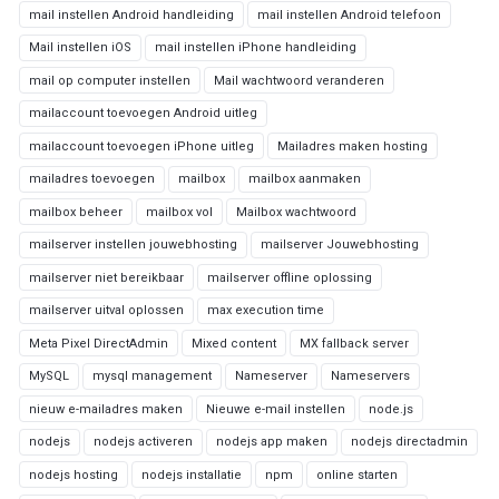
mail instellen Android handleiding
mail instellen Android telefoon
Mail instellen iOS
mail instellen iPhone handleiding
mail op computer instellen
Mail wachtwoord veranderen
mailaccount toevoegen Android uitleg
mailaccount toevoegen iPhone uitleg
Mailadres maken hosting
mailadres toevoegen
mailbox
mailbox aanmaken
mailbox beheer
mailbox vol
Mailbox wachtwoord
mailserver instellen jouwebhosting
mailserver Jouwebhosting
mailserver niet bereikbaar
mailserver offline oplossing
mailserver uitval oplossen
max execution time
Meta Pixel DirectAdmin
Mixed content
MX fallback server
MySQL
mysql management
Nameserver
Nameservers
nieuw e-mailadres maken
Nieuwe e-mail instellen
node.js
nodejs
nodejs activeren
nodejs app maken
nodejs directadmin
nodejs hosting
nodejs installatie
npm
online starten