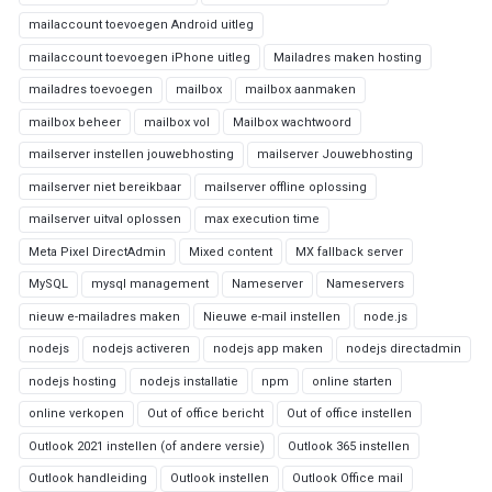
mailaccount toevoegen Android uitleg
mailaccount toevoegen iPhone uitleg
Mailadres maken hosting
mailadres toevoegen
mailbox
mailbox aanmaken
mailbox beheer
mailbox vol
Mailbox wachtwoord
mailserver instellen jouwebhosting
mailserver Jouwebhosting
mailserver niet bereikbaar
mailserver offline oplossing
mailserver uitval oplossen
max execution time
Meta Pixel DirectAdmin
Mixed content
MX fallback server
MySQL
mysql management
Nameserver
Nameservers
nieuw e-mailadres maken
Nieuwe e-mail instellen
node.js
nodejs
nodejs activeren
nodejs app maken
nodejs directadmin
nodejs hosting
nodejs installatie
npm
online starten
online verkopen
Out of office bericht
Out of office instellen
Outlook 2021 instellen (of andere versie)
Outlook 365 instellen
Outlook handleiding
Outlook instellen
Outlook Office mail