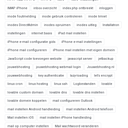
IMAP iPhone
inbox overzicht
index.php ontbreekt
inloggen
inode foutmelding
inode gebruik controleren
inode limiet
inodes DirectAdmin
inodes opruimen
inodes uitleg
Installatron
instellingen
internet basis
iPad mail instellen
iPhone e-mail configuratie gids
iPhone e-mail instellingen
iPhone mail configureren
iPhone mail instellen met eigen domein
JavaScript code toevoegen website
javascript server
jetbackup
jouwebhosting
jouwebhosting webmail login
Jouwebhosting.nl
jouwwebhosting
key authenticatie
lazy-loading
let’s encrypt
linux cron
linux hosting
linux ssh
Logbestanden
lovable
lovable custom domain
lovable dns
lovable dns instellen
lovable domein koppelen
mail configureren Outlook
mail instellen Android handleiding
mail instellen Android telefoon
Mail instellen iOS
mail instellen iPhone handleiding
mail op computer instellen
Mail wachtwoord veranderen