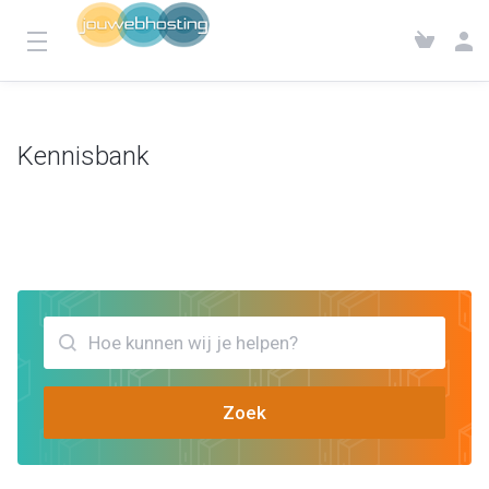
Kennisbank
Klantensysteem
Kennisbank
Bekijk artikels die jou kunnen helpen browser compatibiliteit
Zoek