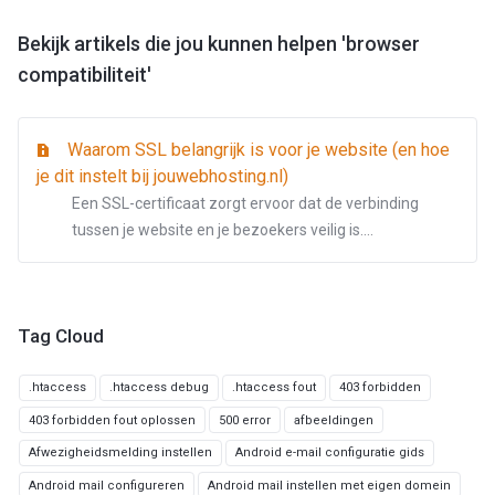
Bekijk artikels die jou kunnen helpen 'browser
compatibiliteit'
Waarom SSL belangrijk is voor je website (en hoe
je dit instelt bij jouwebhosting.nl)
Een SSL-certificaat zorgt ervoor dat de verbinding
tussen je website en je bezoekers veilig is....
Tag Cloud
.htaccess
.htaccess debug
.htaccess fout
403 forbidden
403 forbidden fout oplossen
500 error
afbeeldingen
Afwezigheidsmelding instellen
Android e-mail configuratie gids
Android mail configureren
Android mail instellen met eigen domein