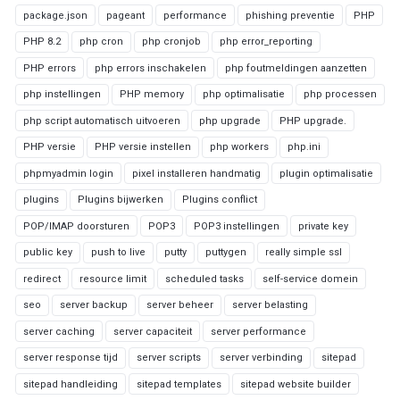
package.json
pageant
performance
phishing preventie
PHP
PHP 8.2
php cron
php cronjob
php error_reporting
PHP errors
php errors inschakelen
php foutmeldingen aanzetten
php instellingen
PHP memory
php optimalisatie
php processen
php script automatisch uitvoeren
php upgrade
PHP upgrade.
PHP versie
PHP versie instellen
php workers
php.ini
phpmyadmin login
pixel installeren handmatig
plugin optimalisatie
plugins
Plugins bijwerken
Plugins conflict
POP/IMAP doorsturen
POP3
POP3 instellingen
private key
public key
push to live
putty
puttygen
really simple ssl
redirect
resource limit
scheduled tasks
self-service domein
seo
server backup
server beheer
server belasting
server caching
server capaciteit
server performance
server response tijd
server scripts
server verbinding
sitepad
sitepad handleiding
sitepad templates
sitepad website builder