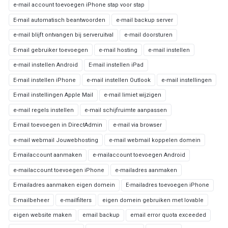
e-mail account toevoegen iPhone stap voor stap
E-mail automatisch beantwoorden
e-mail backup server
e-mail blijft ontvangen bij serveruitval
e-mail doorsturen
E-mail gebruiker toevoegen
e-mail hosting
e-mail instellen
e-mail instellen Android
E-mail instellen iPad
E-mail instellen iPhone
e-mail instellen Outlook
e-mail instellingen
E-mail instellingen Apple Mail
e-mail limiet wijzigen
e-mail regels instellen
e-mail schijfruimte aanpassen
E-mail toevoegen in DirectAdmin
e-mail via browser
e-mail webmail Jouwebhosting
e-mail webmail koppelen domein
E-mailaccount aanmaken
e-mailaccount toevoegen Android
e-mailaccount toevoegen iPhone
e-mailadres aanmaken
E-mailadres aanmaken eigen domein
E-mailadres toevoegen iPhone
E-mailbeheer
e-mailfilters
eigen domein gebruiken met lovable
eigen website maken
email backup
email error quota exceeded