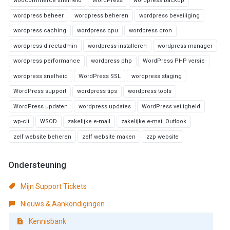
woocommerce snelheid
WordPress
wordpress backup
wordpress beheer
wordpress beheren
wordpress beveiliging
wordpress caching
wordpress cpu
wordpress cron
wordpress directadmin
wordpress installeren
wordpress manager
wordpress performance
wordpress php
WordPress PHP versie
wordpress snelheid
WordPress SSL
wordpress staging
WordPress support
wordpress tips
wordpress tools
WordPress updaten
wordpress updates
WordPress veiligheid
wp-cli
WSOD
zakelijke e-mail
zakelijke e-mail Outlook
zelf website beheren
zelf website maken
zzp website
Ondersteuning
Mijn Support Tickets
Nieuws & Aankondigingen
Kennisbank