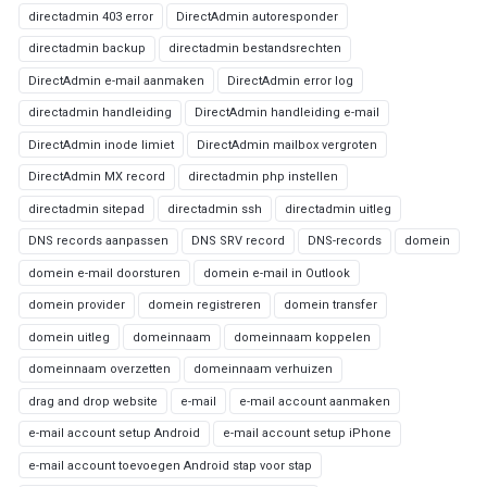
directadmin 403 error
DirectAdmin autoresponder
directadmin backup
directadmin bestandsrechten
DirectAdmin e-mail aanmaken
DirectAdmin error log
directadmin handleiding
DirectAdmin handleiding e-mail
DirectAdmin inode limiet
DirectAdmin mailbox vergroten
DirectAdmin MX record
directadmin php instellen
directadmin sitepad
directadmin ssh
directadmin uitleg
DNS records aanpassen
DNS SRV record
DNS-records
domein
domein e-mail doorsturen
domein e-mail in Outlook
domein provider
domein registreren
domein transfer
domein uitleg
domeinnaam
domeinnaam koppelen
domeinnaam overzetten
domeinnaam verhuizen
drag and drop website
e-mail
e-mail account aanmaken
e-mail account setup Android
e-mail account setup iPhone
e-mail account toevoegen Android stap voor stap