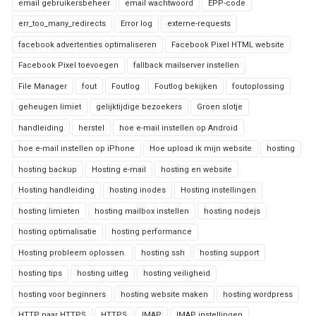
email gebruikersbeheer
email wachtwoord
EPP-code
err_too_many_redirects
Error log
externe-requests
facebook advertenties optimaliseren
Facebook Pixel HTML website
Facebook Pixel toevoegen
fallback mailserver instellen
File Manager
fout
Foutlog
Foutlog bekijken
foutoplossing
geheugen limiet
gelijktijdige bezoekers
Groen slotje
handleiding
herstel
hoe e-mail instellen op Android
hoe e-mail instellen op iPhone
Hoe upload ik mijn website
hosting
hosting backup
Hosting e-mail
hosting en website
Hosting handleiding
hosting inodes
Hosting instellingen
hosting limieten
hosting mailbox instellen
hosting nodejs
hosting optimalisatie
hosting performance
Hosting probleem oplossen.
hosting ssh
hosting support
hosting tips
hosting uitleg
hosting veiligheid
hosting voor beginners
hosting website maken
hosting wordpress
HTTP naar HTTPS
HTTPS
IMAP
IMAP instellingen