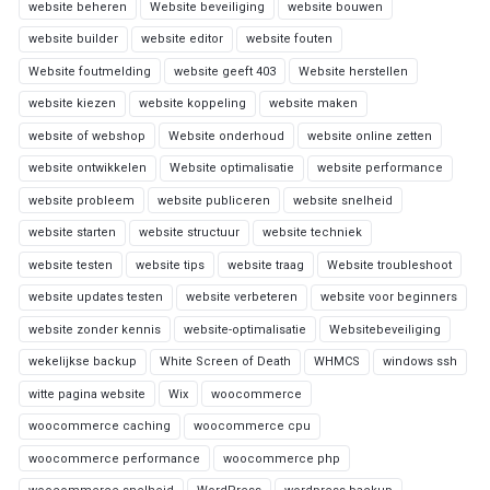
website beheren
Website beveiliging
website bouwen
website builder
website editor
website fouten
Website foutmelding
website geeft 403
Website herstellen
website kiezen
website koppeling
website maken
website of webshop
Website onderhoud
website online zetten
website ontwikkelen
Website optimalisatie
website performance
website probleem
website publiceren
website snelheid
website starten
website structuur
website techniek
website testen
website tips
website traag
Website troubleshoot
website updates testen
website verbeteren
website voor beginners
website zonder kennis
website-optimalisatie
Websitebeveiliging
wekelijkse backup
White Screen of Death
WHMCS
windows ssh
witte pagina website
Wix
woocommerce
woocommerce caching
woocommerce cpu
woocommerce performance
woocommerce php