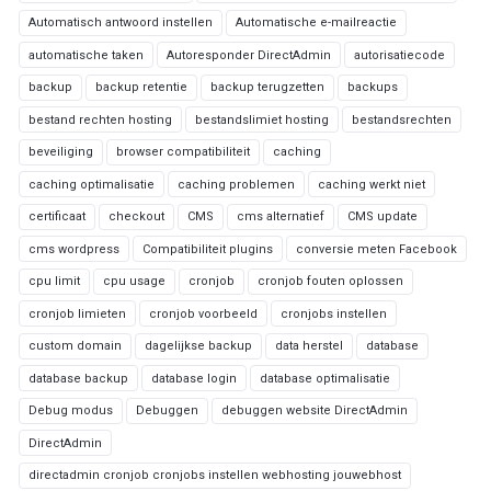
Automatisch antwoord instellen
Automatische e-mailreactie
automatische taken
Autoresponder DirectAdmin
autorisatiecode
backup
backup retentie
backup terugzetten
backups
bestand rechten hosting
bestandslimiet hosting
bestandsrechten
beveiliging
browser compatibiliteit
caching
caching optimalisatie
caching problemen
caching werkt niet
certificaat
checkout
CMS
cms alternatief
CMS update
cms wordpress
Compatibiliteit plugins
conversie meten Facebook
cpu limit
cpu usage
cronjob
cronjob fouten oplossen
cronjob limieten
cronjob voorbeeld
cronjobs instellen
custom domain
dagelijkse backup
data herstel
database
database backup
database login
database optimalisatie
Debug modus
Debuggen
debuggen website DirectAdmin
DirectAdmin
directadmin cronjob cronjobs instellen webhosting jouwebhost