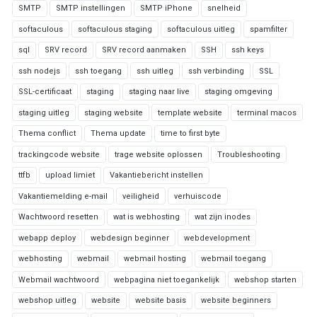
SMTP
SMTP instellingen
SMTP iPhone
snelheid
softaculous
softaculous staging
softaculous uitleg
spamfilter
sql
SRV record
SRV record aanmaken
SSH
ssh keys
ssh nodejs
ssh toegang
ssh uitleg
ssh verbinding
SSL
SSL-certificaat
staging
staging naar live
staging omgeving
staging uitleg
staging website
template website
terminal macos
Thema conflict
Thema update
time to first byte
trackingcode website
trage website oplossen
Troubleshooting
ttfb
upload limiet
Vakantiebericht instellen
Vakantiemelding e-mail
veiligheid
verhuiscode
Wachtwoord resetten
wat is webhosting
wat zijn inodes
webapp deploy
webdesign beginner
webdevelopment
webhosting
webmail
webmail hosting
webmail toegang
Webmail wachtwoord
webpagina niet toegankelijk
webshop starten
webshop uitleg
website
website basis
website beginners