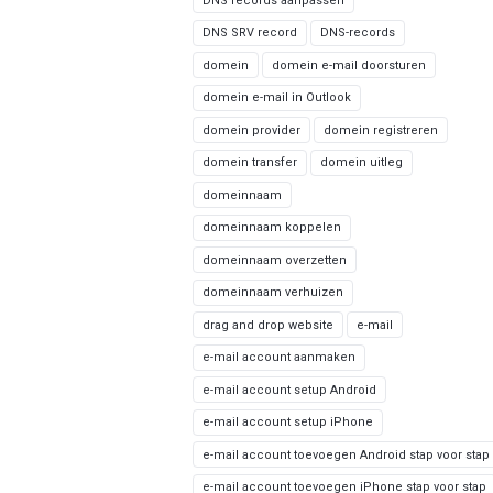
DNS records aanpassen
DNS SRV record
DNS-records
domein
domein e-mail doorsturen
domein e-mail in Outlook
domein provider
domein registreren
domein transfer
domein uitleg
domeinnaam
domeinnaam koppelen
domeinnaam overzetten
domeinnaam verhuizen
drag and drop website
e-mail
e-mail account aanmaken
e-mail account setup Android
e-mail account setup iPhone
e-mail account toevoegen Android stap voor stap
e-mail account toevoegen iPhone stap voor stap