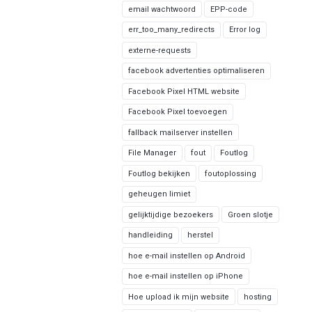
email wachtwoord
EPP-code
err_too_many_redirects
Error log
externe-requests
facebook advertenties optimaliseren
Facebook Pixel HTML website
Facebook Pixel toevoegen
fallback mailserver instellen
File Manager
fout
Foutlog
Foutlog bekijken
foutoplossing
geheugen limiet
gelijktijdige bezoekers
Groen slotje
handleiding
herstel
hoe e-mail instellen op Android
hoe e-mail instellen op iPhone
Hoe upload ik mijn website
hosting