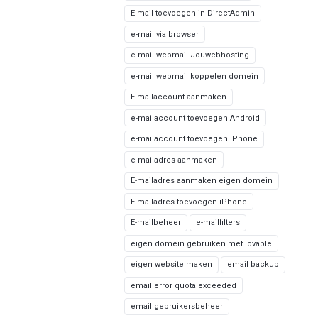
E-mail toevoegen in DirectAdmin
e-mail via browser
e-mail webmail Jouwebhosting
e-mail webmail koppelen domein
E-mailaccount aanmaken
e-mailaccount toevoegen Android
e-mailaccount toevoegen iPhone
e-mailadres aanmaken
E-mailadres aanmaken eigen domein
E-mailadres toevoegen iPhone
E-mailbeheer
e-mailfilters
eigen domein gebruiken met lovable
eigen website maken
email backup
email error quota exceeded
email gebruikersbeheer