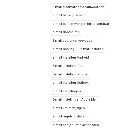
E-mail automatisch beantwoorden
e-mail backup server
e-mail blijft ontvangen bij serveruitval
e-mail doorsturen
E-mail gebruiker toevoegen
e-mail hosting
e-mail instellen
e-mail instellen Android
E-mail instellen iPad
E-mail instellen iPhone
e-mail instellen Outlook
e-mail instellingen
E-mail instellingen Apple Mail
e-mail limiet wijzigen
e-mail regels instellen
e-mail schijfruimte aanpassen