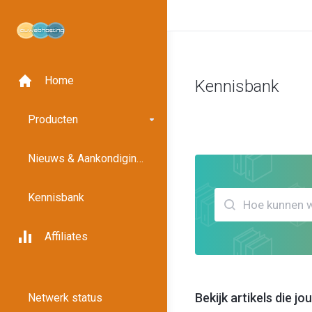
Home
Kennisbank
Klantensysteem
Kennisban
Producten
Nieuws & Aankondigingen
Kennisbank
Affiliates
Bekijk artikels die 
Netwerk status