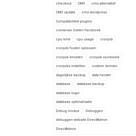
checkout
CMS
cms alternatief
CMS update
cms wordpress
Compatibiliteit plugins
conversie meten Facebook
cpu limit
cpu usage
cronjob
cronjob fouten oplossen
cronjob limieten
cronjob voorbeeld
cronjobs instellen
custom domain
dagelijkse backup
data herstel
database
database backup
database login
database optimalisatie
Debug modus
Debuggen
debuggen website DirectAdmin
DirectAdmin