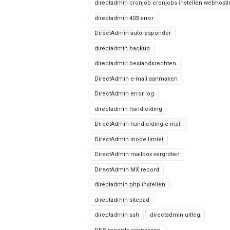
directadmin cronjob cronjobs instellen webhost
directadmin 403 error
DirectAdmin autoresponder
directadmin backup
directadmin bestandsrechten
DirectAdmin e-mail aanmaken
DirectAdmin error log
directadmin handleiding
DirectAdmin handleiding e-mail
DirectAdmin inode limiet
DirectAdmin mailbox vergroten
DirectAdmin MX record
directadmin php instellen
directadmin sitepad
directadmin ssh
directadmin uitleg