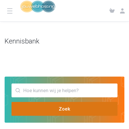
Kennisbank
Klantensysteem
Kennisbank
Bekijk artikels die jou kunnen helpen Website onderhoud
Zoek