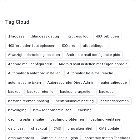
Tag Cloud
.htaccess
.htaccess debug
.htaccess fout
403 forbidden
403 forbidden fout oplossen
500 error
afbeeldingen
Afwezigheidsmelding instellen
Android e-mail configuratie gids
Android mail configureren
Android mail instellen met eigen domein
Automatisch antwoord instellen
Automatische e-mailreactie
automatische taken
Autoresponder DirectAdmin
autorisatiecode
backup
backup retentie
backup terugzetten
backups
bestand rechten hosting
bestandslimiet hosting
bestandsrechten
beveiliging
browser compatibiliteit
caching
caching optimalisatie
caching problemen
caching werkt niet
certificaat
checkout
CMS
cms alternatief
CMS update
cms wordpress
Compatibiliteit plugins
conversie meten Facebook