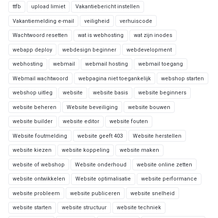
ttfb
upload limiet
Vakantiebericht instellen
Vakantiemelding e-mail
veiligheid
verhuiscode
Wachtwoord resetten
wat is webhosting
wat zijn inodes
webapp deploy
webdesign beginner
webdevelopment
webhosting
webmail
webmail hosting
webmail toegang
Webmail wachtwoord
webpagina niet toegankelijk
webshop starten
webshop uitleg
website
website basis
website beginners
website beheren
Website beveiliging
website bouwen
website builder
website editor
website fouten
Website foutmelding
website geeft 403
Website herstellen
website kiezen
website koppeling
website maken
website of webshop
Website onderhoud
website online zetten
website ontwikkelen
Website optimalisatie
website performance
website probleem
website publiceren
website snelheid
website starten
website structuur
website techniek