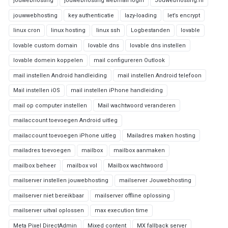
jouwebhosting
jouwebhosting webmail login
Jouwebhosting.nl
jouwwebhosting
key authenticatie
lazy-loading
let’s encrypt
linux cron
linux hosting
linux ssh
Logbestanden
lovable
lovable custom domain
lovable dns
lovable dns instellen
lovable domein koppelen
mail configureren Outlook
mail instellen Android handleiding
mail instellen Android telefoon
Mail instellen iOS
mail instellen iPhone handleiding
mail op computer instellen
Mail wachtwoord veranderen
mailaccount toevoegen Android uitleg
mailaccount toevoegen iPhone uitleg
Mailadres maken hosting
mailadres toevoegen
mailbox
mailbox aanmaken
mailbox beheer
mailbox vol
Mailbox wachtwoord
mailserver instellen jouwebhosting
mailserver Jouwebhosting
mailserver niet bereikbaar
mailserver offline oplossing
mailserver uitval oplossen
max execution time
Meta Pixel DirectAdmin
Mixed content
MX fallback server