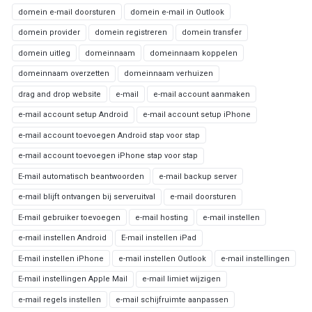
domein e-mail doorsturen
domein e-mail in Outlook
domein provider
domein registreren
domein transfer
domein uitleg
domeinnaam
domeinnaam koppelen
domeinnaam overzetten
domeinnaam verhuizen
drag and drop website
e-mail
e-mail account aanmaken
e-mail account setup Android
e-mail account setup iPhone
e-mail account toevoegen Android stap voor stap
e-mail account toevoegen iPhone stap voor stap
E-mail automatisch beantwoorden
e-mail backup server
e-mail blijft ontvangen bij serveruitval
e-mail doorsturen
E-mail gebruiker toevoegen
e-mail hosting
e-mail instellen
e-mail instellen Android
E-mail instellen iPad
E-mail instellen iPhone
e-mail instellen Outlook
e-mail instellingen
E-mail instellingen Apple Mail
e-mail limiet wijzigen
e-mail regels instellen
e-mail schijfruimte aanpassen