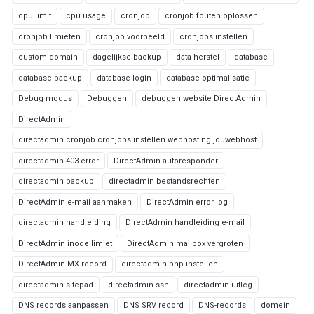
cpu limit
cpu usage
cronjob
cronjob fouten oplossen
cronjob limieten
cronjob voorbeeld
cronjobs instellen
custom domain
dagelijkse backup
data herstel
database
database backup
database login
database optimalisatie
Debug modus
Debuggen
debuggen website DirectAdmin
DirectAdmin
directadmin cronjob cronjobs instellen webhosting jouwebhost
directadmin 403 error
DirectAdmin autoresponder
directadmin backup
directadmin bestandsrechten
DirectAdmin e-mail aanmaken
DirectAdmin error log
directadmin handleiding
DirectAdmin handleiding e-mail
DirectAdmin inode limiet
DirectAdmin mailbox vergroten
DirectAdmin MX record
directadmin php instellen
directadmin sitepad
directadmin ssh
directadmin uitleg
DNS records aanpassen
DNS SRV record
DNS-records
domein