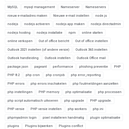
MySQL
mysql management
Nameserver
Nameservers
nieuw e-mailadres maken
Nieuwe e-mail instellen
node.js
nodejs
nodejs activeren
nodejs app maken
nodejs directadmin
nodejs hosting
nodejs installatie
npm
online starten
online verkopen
Out of office bericht
Out of office instellen
Outlook 2021 instellen (of andere versie)
Outlook 365 instellen
Outlook handleiding
Outlook instellen
Outlook Office mail
package.json
pageant
performance
phishing preventie
PHP
PHP 8.2
php cron
php cronjob
php error_reporting
PHP errors
php errors inschakelen
php foutmeldingen aanzetten
php instellingen
PHP memory
php optimalisatie
php processen
php script automatisch uitvoeren
php upgrade
PHP upgrade.
PHP versie
PHP versie instellen
php workers
php.ini
phpmyadmin login
pixel installeren handmatig
plugin optimalisatie
plugins
Plugins bijwerken
Plugins conflict