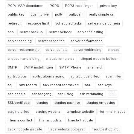
POP/IMAP doorsturen
POP3
POP3 instellingen
private key
public key
push to live
putty
puttygen
really simple ssl
redirect
resource limit
scheduled tasks
self-service domein
seo
server backup
server beheer
server belasting
server caching
server capaciteit
server performance
server response tijd
server scripts
server verbinding
sitepad
sitepad handleiding
sitepad templates
sitepad website builder
SMTP
SMTP instellingen
SMTP iPhone
snelheid
softaculous
softaculous staging
softaculous uitleg
spamfilter
sql
SRV record
SRV record aanmaken
SSH
ssh keys
ssh nodejs
ssh toegang
ssh uitleg
ssh verbinding
SSL
SSL-certificaat
staging
staging naar live
staging omgeving
staging uitleg
staging website
template website
terminal macos
Thema conflict
Thema update
time to first byte
trackingcode website
trage website oplossen
Troubleshooting