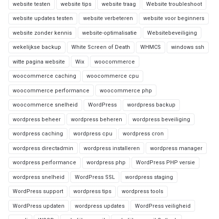
website testen
website tips
website traag
Website troubleshoot
website updates testen
website verbeteren
website voor beginners
website zonder kennis
website-optimalisatie
Websitebeveiliging
wekelijkse backup
White Screen of Death
WHMCS
windows ssh
witte pagina website
Wix
woocommerce
woocommerce caching
woocommerce cpu
woocommerce performance
woocommerce php
woocommerce snelheid
WordPress
wordpress backup
wordpress beheer
wordpress beheren
wordpress beveiliging
wordpress caching
wordpress cpu
wordpress cron
wordpress directadmin
wordpress installeren
wordpress manager
wordpress performance
wordpress php
WordPress PHP versie
wordpress snelheid
WordPress SSL
wordpress staging
WordPress support
wordpress tips
wordpress tools
WordPress updaten
wordpress updates
WordPress veiligheid