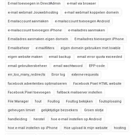
E-mail toevoegen in DirectAdmin
e-mail via browser
e-mail webmail Jouwebhosting
e-mail webmail koppelen domein
E-mailaccount aanmaken
e-mailaccount toevoegen Android
e-mailaccount toevoegen iPhone
e-mailadres aanmaken
E-mailadres aanmaken eigen domein
E-mailadres toevoegen iPhone
E-mailbeheer
e-mailfilters
eigen domein gebruiken met lovable
eigen website maken
email backup
email error quota exceeded
email gebruikersbeheer
email wachtwoord
EPP-code
err_too_many_redirects
Error log
externe-requests
facebook advertenties optimaliseren
Facebook Pixel HTML website
Facebook Pixel toevoegen
fallback mailserver instellen
File Manager
fout
Foutlog
Foutlog bekijken
foutoplossing
geheugen limiet
gelijktijdige bezoekers
Groen slotje
handleiding
herstel
hoe e-mail instellen op Android
hoe e-mail instellen op iPhone
Hoe upload ik mijn website
hosting