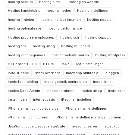
hosting backup
Hosting e-mail
hosting en website
Hosting handleiding
hosting inodes
Hosting instellingen
hosting limieten
hosting mailbox instellen
hosting nodejs
hosting optimalisatie
hosting performance
Hosting probleem oplossen.
hosting ssh
hosting support
hosting tips
hosting uitleg
hosting veiligheid
hosting voor beginners
hosting website maken
hosting wordpress
HTTP naar HTTPS
HTTPS
IMAP
IMAP instellingen
IMAP iPhone
inbox overzicht
index.php ontbreekt
inloggen
inode foutmelding
inode gebruik controleren
inode limiet
inodes DirectAdmin
inodes opruimen
inodes uitleg
Installatron
instellingen
internet basis
iPad mail instellen
iPhone e-mail configuratie gids
iPhone e-mail instellingen
iPhone mail configureren
iPhone mail instellen met eigen domein
JavaScript code toevoegen website
javascript server
jetbackup