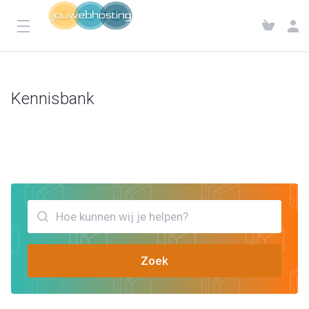
Kennisbank
Klantensysteem
Kennisbank
Bekijk artikels die jou kunnen helpen WSOD
Zoek