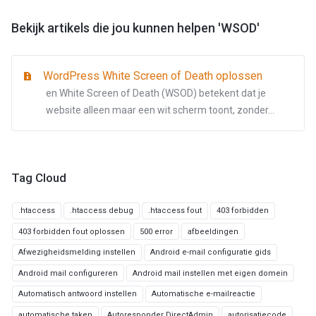
Bekijk artikels die jou kunnen helpen 'WSOD'
WordPress White Screen of Death oplossen
en White Screen of Death (WSOD) betekent dat je
website alleen maar een wit scherm toont, zonder...
Tag Cloud
.htaccess
.htaccess debug
.htaccess fout
403 forbidden
403 forbidden fout oplossen
500 error
afbeeldingen
Afwezigheidsmelding instellen
Android e-mail configuratie gids
Android mail configureren
Android mail instellen met eigen domein
Automatisch antwoord instellen
Automatische e-mailreactie
automatische taken
Autoresponder DirectAdmin
autorisatiecode