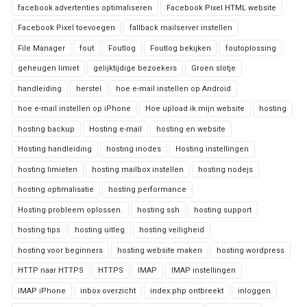
facebook advertenties optimaliseren
Facebook Pixel HTML website
Facebook Pixel toevoegen
fallback mailserver instellen
File Manager
fout
Foutlog
Foutlog bekijken
foutoplossing
geheugen limiet
gelijktijdige bezoekers
Groen slotje
handleiding
herstel
hoe e-mail instellen op Android
hoe e-mail instellen op iPhone
Hoe upload ik mijn website
hosting
hosting backup
Hosting e-mail
hosting en website
Hosting handleiding
hosting inodes
Hosting instellingen
hosting limieten
hosting mailbox instellen
hosting nodejs
hosting optimalisatie
hosting performance
Hosting probleem oplossen.
hosting ssh
hosting support
hosting tips
hosting uitleg
hosting veiligheid
hosting voor beginners
hosting website maken
hosting wordpress
HTTP naar HTTPS
HTTPS
IMAP
IMAP instellingen
IMAP iPhone
inbox overzicht
index.php ontbreekt
inloggen