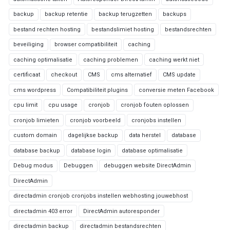
backup
backup retentie
backup terugzetten
backups
bestand rechten hosting
bestandslimiet hosting
bestandsrechten
beveiliging
browser compatibiliteit
caching
caching optimalisatie
caching problemen
caching werkt niet
certificaat
checkout
CMS
cms alternatief
CMS update
cms wordpress
Compatibiliteit plugins
conversie meten Facebook
cpu limit
cpu usage
cronjob
cronjob fouten oplossen
cronjob limieten
cronjob voorbeeld
cronjobs instellen
custom domain
dagelijkse backup
data herstel
database
database backup
database login
database optimalisatie
Debug modus
Debuggen
debuggen website DirectAdmin
DirectAdmin
directadmin cronjob cronjobs instellen webhosting jouwebhost
directadmin 403 error
DirectAdmin autoresponder
directadmin backup
directadmin bestandsrechten