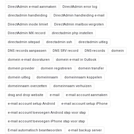
DirectAdmin e-mail aanmaken
DirectAdmin error log
directadmin handleiding
DirectAdmin handleiding e-mail
DirectAdmin inode limiet
DirectAdmin mailbox vergroten
DirectAdmin MX record
directadmin php instellen
directadmin sitepad
directadmin ssh
directadmin uitleg
DNS records aanpassen
DNS SRV record
DNS-records
domein
domein e-mail doorsturen
domein e-mail in Outlook
domein provider
domein registreren
domein transfer
domein uitleg
domeinnaam
domeinnaam koppelen
domeinnaam overzetten
domeinnaam verhuizen
drag and drop website
e-mail
e-mail account aanmaken
e-mail account setup Android
e-mail account setup iPhone
e-mail account toevoegen Android stap voor stap
e-mail account toevoegen iPhone stap voor stap
E-mail automatisch beantwoorden
e-mail backup server