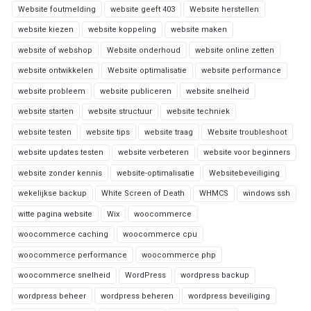
Website foutmelding
website geeft 403
Website herstellen
website kiezen
website koppeling
website maken
website of webshop
Website onderhoud
website online zetten
website ontwikkelen
Website optimalisatie
website performance
website probleem
website publiceren
website snelheid
website starten
website structuur
website techniek
website testen
website tips
website traag
Website troubleshoot
website updates testen
website verbeteren
website voor beginners
website zonder kennis
website-optimalisatie
Websitebeveiliging
wekelijkse backup
White Screen of Death
WHMCS
windows ssh
witte pagina website
Wix
woocommerce
woocommerce caching
woocommerce cpu
woocommerce performance
woocommerce php
woocommerce snelheid
WordPress
wordpress backup
wordpress beheer
wordpress beheren
wordpress beveiliging