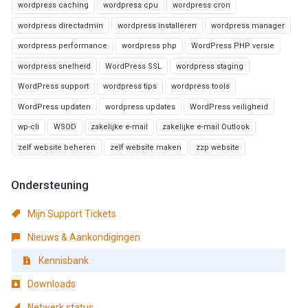
wordpress caching
wordpress cpu
wordpress cron
wordpress directadmin
wordpress installeren
wordpress manager
wordpress performance
wordpress php
WordPress PHP versie
wordpress snelheid
WordPress SSL
wordpress staging
WordPress support
wordpress tips
wordpress tools
WordPress updaten
wordpress updates
WordPress veiligheid
wp-cli
WSOD
zakelijke e-mail
zakelijke e-mail Outlook
zelf website beheren
zelf website maken
zzp website
Ondersteuning
Mijn Support Tickets
Nieuws & Aankondigingen
Kennisbank
Downloads
Netwerk status