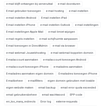
e-mail blijft ontvangen bij serveruitval
e-mail doorsturen
E-mail gebruiker toevoegen
e-mail hosting
e-mail instellen
e-mail instellen Android
E-mail instellen iPad
E-mail instellen iPhone
e-mail instellen Outlook
e-mail instellingen
E-mail instellingen Apple Mail
e-mail limiet wijzigen
e-mail regels instellen
e-mail schijfruimte aanpassen
E-mail toevoegen in DirectAdmin
e-mail via browser
e-mail webmail Jouwebhosting
e-mail webmail koppelen domein
E-mailaccount aanmaken
e-mailaccount toevoegen Android
e-mailaccount toevoegen iPhone
e-mailadres aanmaken
E-mailadres aanmaken eigen domein
E-mailadres toevoegen iPhone
E-mailbeheer
e-mailfilters
eigen domein gebruiken met lovable
eigen website maken
email backup
email error quota exceeded
email gebruikersbeheer
email wachtwoord
EPP-code
err_too_many_redirects
Error log
externe-requests