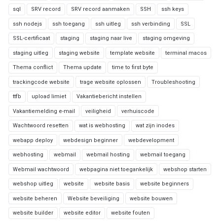
sql
SRV record
SRV record aanmaken
SSH
ssh keys
ssh nodejs
ssh toegang
ssh uitleg
ssh verbinding
SSL
SSL-certificaat
staging
staging naar live
staging omgeving
staging uitleg
staging website
template website
terminal macos
Thema conflict
Thema update
time to first byte
trackingcode website
trage website oplossen
Troubleshooting
ttfb
upload limiet
Vakantiebericht instellen
Vakantiemelding e-mail
veiligheid
verhuiscode
Wachtwoord resetten
wat is webhosting
wat zijn inodes
webapp deploy
webdesign beginner
webdevelopment
webhosting
webmail
webmail hosting
webmail toegang
Webmail wachtwoord
webpagina niet toegankelijk
webshop starten
webshop uitleg
website
website basis
website beginners
website beheren
Website beveiliging
website bouwen
website builder
website editor
website fouten