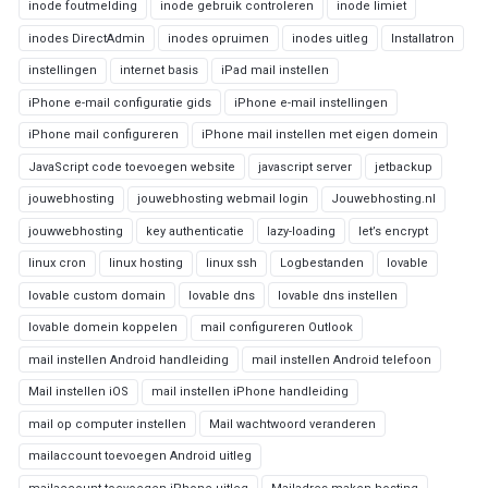
inode foutmelding
inode gebruik controleren
inode limiet
inodes DirectAdmin
inodes opruimen
inodes uitleg
Installatron
instellingen
internet basis
iPad mail instellen
iPhone e-mail configuratie gids
iPhone e-mail instellingen
iPhone mail configureren
iPhone mail instellen met eigen domein
JavaScript code toevoegen website
javascript server
jetbackup
jouwebhosting
jouwebhosting webmail login
Jouwebhosting.nl
jouwwebhosting
key authenticatie
lazy-loading
let’s encrypt
linux cron
linux hosting
linux ssh
Logbestanden
lovable
lovable custom domain
lovable dns
lovable dns instellen
lovable domein koppelen
mail configureren Outlook
mail instellen Android handleiding
mail instellen Android telefoon
Mail instellen iOS
mail instellen iPhone handleiding
mail op computer instellen
Mail wachtwoord veranderen
mailaccount toevoegen Android uitleg