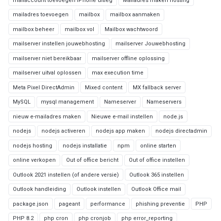
mailaccount toevoegen iPhone uitleg
Mailadres maken hosting
mailadres toevoegen
mailbox
mailbox aanmaken
mailbox beheer
mailbox vol
Mailbox wachtwoord
mailserver instellen jouwebhosting
mailserver Jouwebhosting
mailserver niet bereikbaar
mailserver offline oplossing
mailserver uitval oplossen
max execution time
Meta Pixel DirectAdmin
Mixed content
MX fallback server
MySQL
mysql management
Nameserver
Nameservers
nieuw e-mailadres maken
Nieuwe e-mail instellen
node.js
nodejs
nodejs activeren
nodejs app maken
nodejs directadmin
nodejs hosting
nodejs installatie
npm
online starten
online verkopen
Out of office bericht
Out of office instellen
Outlook 2021 instellen (of andere versie)
Outlook 365 instellen
Outlook handleiding
Outlook instellen
Outlook Office mail
package.json
pageant
performance
phishing preventie
PHP
PHP 8.2
php cron
php cronjob
php error_reporting