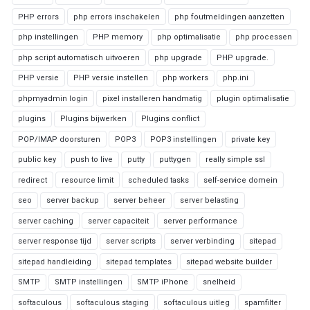
PHP errors
php errors inschakelen
php foutmeldingen aanzetten
php instellingen
PHP memory
php optimalisatie
php processen
php script automatisch uitvoeren
php upgrade
PHP upgrade.
PHP versie
PHP versie instellen
php workers
php.ini
phpmyadmin login
pixel installeren handmatig
plugin optimalisatie
plugins
Plugins bijwerken
Plugins conflict
POP/IMAP doorsturen
POP3
POP3 instellingen
private key
public key
push to live
putty
puttygen
really simple ssl
redirect
resource limit
scheduled tasks
self-service domein
seo
server backup
server beheer
server belasting
server caching
server capaciteit
server performance
server response tijd
server scripts
server verbinding
sitepad
sitepad handleiding
sitepad templates
sitepad website builder
SMTP
SMTP instellingen
SMTP iPhone
snelheid
softaculous
softaculous staging
softaculous uitleg
spamfilter