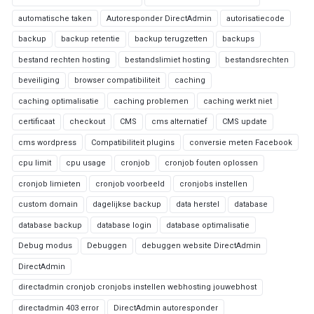
automatische taken
Autoresponder DirectAdmin
autorisatiecode
backup
backup retentie
backup terugzetten
backups
bestand rechten hosting
bestandslimiet hosting
bestandsrechten
beveiliging
browser compatibiliteit
caching
caching optimalisatie
caching problemen
caching werkt niet
certificaat
checkout
CMS
cms alternatief
CMS update
cms wordpress
Compatibiliteit plugins
conversie meten Facebook
cpu limit
cpu usage
cronjob
cronjob fouten oplossen
cronjob limieten
cronjob voorbeeld
cronjobs instellen
custom domain
dagelijkse backup
data herstel
database
database backup
database login
database optimalisatie
Debug modus
Debuggen
debuggen website DirectAdmin
DirectAdmin
directadmin cronjob cronjobs instellen webhosting jouwebhost
directadmin 403 error
DirectAdmin autoresponder