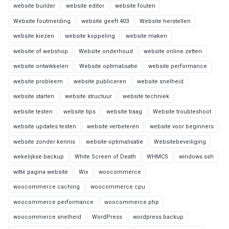
website builder
website editor
website fouten
Website foutmelding
website geeft 403
Website herstellen
website kiezen
website koppeling
website maken
website of webshop
Website onderhoud
website online zetten
website ontwikkelen
Website optimalisatie
website performance
website probleem
website publiceren
website snelheid
website starten
website structuur
website techniek
website testen
website tips
website traag
Website troubleshoot
website updates testen
website verbeteren
website voor beginners
website zonder kennis
website-optimalisatie
Websitebeveiliging
wekelijkse backup
White Screen of Death
WHMCS
windows ssh
witte pagina website
Wix
woocommerce
woocommerce caching
woocommerce cpu
woocommerce performance
woocommerce php
woocommerce snelheid
WordPress
wordpress backup