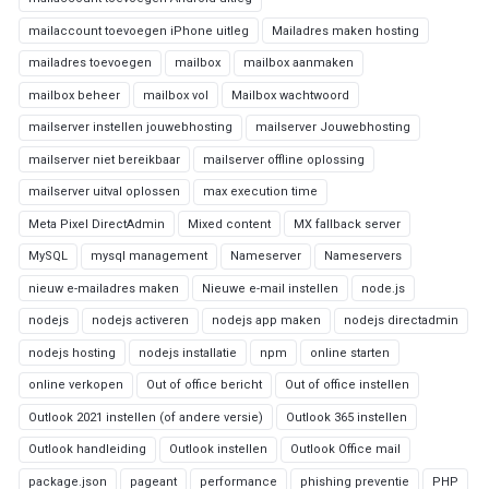
mailaccount toevoegen iPhone uitleg
Mailadres maken hosting
mailadres toevoegen
mailbox
mailbox aanmaken
mailbox beheer
mailbox vol
Mailbox wachtwoord
mailserver instellen jouwebhosting
mailserver Jouwebhosting
mailserver niet bereikbaar
mailserver offline oplossing
mailserver uitval oplossen
max execution time
Meta Pixel DirectAdmin
Mixed content
MX fallback server
MySQL
mysql management
Nameserver
Nameservers
nieuw e-mailadres maken
Nieuwe e-mail instellen
node.js
nodejs
nodejs activeren
nodejs app maken
nodejs directadmin
nodejs hosting
nodejs installatie
npm
online starten
online verkopen
Out of office bericht
Out of office instellen
Outlook 2021 instellen (of andere versie)
Outlook 365 instellen
Outlook handleiding
Outlook instellen
Outlook Office mail
package.json
pageant
performance
phishing preventie
PHP