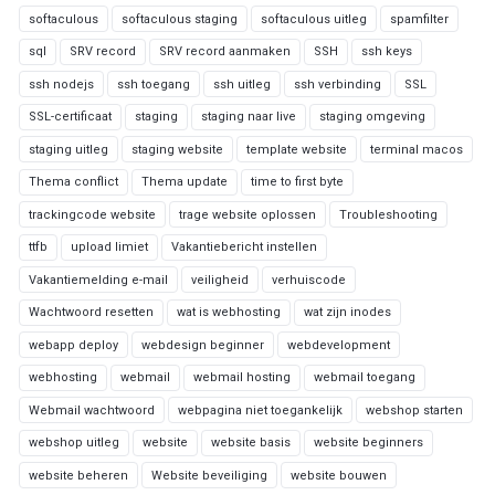
softaculous
softaculous staging
softaculous uitleg
spamfilter
sql
SRV record
SRV record aanmaken
SSH
ssh keys
ssh nodejs
ssh toegang
ssh uitleg
ssh verbinding
SSL
SSL-certificaat
staging
staging naar live
staging omgeving
staging uitleg
staging website
template website
terminal macos
Thema conflict
Thema update
time to first byte
trackingcode website
trage website oplossen
Troubleshooting
ttfb
upload limiet
Vakantiebericht instellen
Vakantiemelding e-mail
veiligheid
verhuiscode
Wachtwoord resetten
wat is webhosting
wat zijn inodes
webapp deploy
webdesign beginner
webdevelopment
webhosting
webmail
webmail hosting
webmail toegang
Webmail wachtwoord
webpagina niet toegankelijk
webshop starten
webshop uitleg
website
website basis
website beginners
website beheren
Website beveiliging
website bouwen