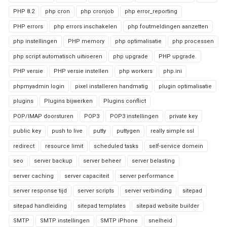
PHP 8.2
php cron
php cronjob
php error_reporting
PHP errors
php errors inschakelen
php foutmeldingen aanzetten
php instellingen
PHP memory
php optimalisatie
php processen
php script automatisch uitvoeren
php upgrade
PHP upgrade.
PHP versie
PHP versie instellen
php workers
php.ini
phpmyadmin login
pixel installeren handmatig
plugin optimalisatie
plugins
Plugins bijwerken
Plugins conflict
POP/IMAP doorsturen
POP3
POP3 instellingen
private key
public key
push to live
putty
puttygen
really simple ssl
redirect
resource limit
scheduled tasks
self-service domein
seo
server backup
server beheer
server belasting
server caching
server capaciteit
server performance
server response tijd
server scripts
server verbinding
sitepad
sitepad handleiding
sitepad templates
sitepad website builder
SMTP
SMTP instellingen
SMTP iPhone
snelheid