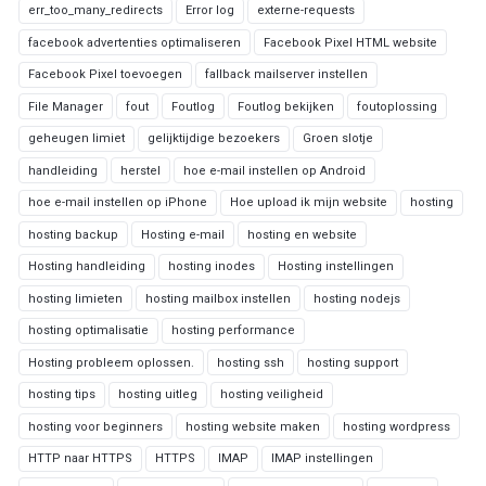
err_too_many_redirects
Error log
externe-requests
facebook advertenties optimaliseren
Facebook Pixel HTML website
Facebook Pixel toevoegen
fallback mailserver instellen
File Manager
fout
Foutlog
Foutlog bekijken
foutoplossing
geheugen limiet
gelijktijdige bezoekers
Groen slotje
handleiding
herstel
hoe e-mail instellen op Android
hoe e-mail instellen op iPhone
Hoe upload ik mijn website
hosting
hosting backup
Hosting e-mail
hosting en website
Hosting handleiding
hosting inodes
Hosting instellingen
hosting limieten
hosting mailbox instellen
hosting nodejs
hosting optimalisatie
hosting performance
Hosting probleem oplossen.
hosting ssh
hosting support
hosting tips
hosting uitleg
hosting veiligheid
hosting voor beginners
hosting website maken
hosting wordpress
HTTP naar HTTPS
HTTPS
IMAP
IMAP instellingen