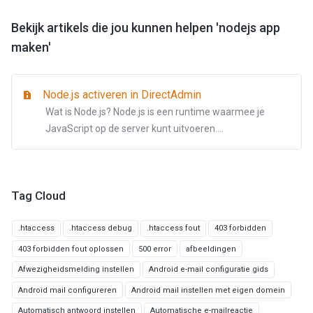
Bekijk artikels die jou kunnen helpen 'nodejs app
maken'
Node.js activeren in DirectAdmin
Wat is Node.js? Node.js is een runtime waarmee je
JavaScript op de server kunt uitvoeren....
Tag Cloud
.htaccess
.htaccess debug
.htaccess fout
403 forbidden
403 forbidden fout oplossen
500 error
afbeeldingen
Afwezigheidsmelding instellen
Android e-mail configuratie gids
Android mail configureren
Android mail instellen met eigen domein
Automatisch antwoord instellen
Automatische e-mailreactie