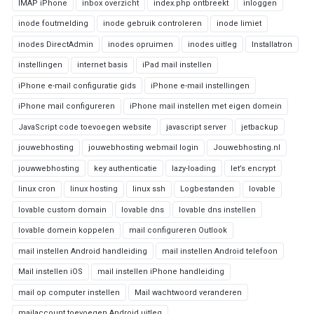
IMAP iPhone
inbox overzicht
index.php ontbreekt
inloggen
inode foutmelding
inode gebruik controleren
inode limiet
inodes DirectAdmin
inodes opruimen
inodes uitleg
Installatron
instellingen
internet basis
iPad mail instellen
iPhone e-mail configuratie gids
iPhone e-mail instellingen
iPhone mail configureren
iPhone mail instellen met eigen domein
JavaScript code toevoegen website
javascript server
jetbackup
jouwebhosting
jouwebhosting webmail login
Jouwebhosting.nl
jouwwebhosting
key authenticatie
lazy-loading
let’s encrypt
linux cron
linux hosting
linux ssh
Logbestanden
lovable
lovable custom domain
lovable dns
lovable dns instellen
lovable domein koppelen
mail configureren Outlook
mail instellen Android handleiding
mail instellen Android telefoon
Mail instellen iOS
mail instellen iPhone handleiding
mail op computer instellen
Mail wachtwoord veranderen
mailaccount toevoegen Android uitleg