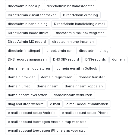
directadmin backup
directadmin bestandsrechten
DirectAdmin e-mail aanmaken
DirectAdmin error log
directadmin handleiding
DirectAdmin handleiding e-mail
DirectAdmin inode limiet
DirectAdmin mailbox vergroten
DirectAdmin MX record
directadmin php instellen
directadmin sitepad
directadmin ssh
directadmin uitleg
DNS records aanpassen
DNS SRV record
DNS-records
domein
domein e-mail doorsturen
domein e-mail in Outlook
domein provider
domein registreren
domein transfer
domein uitleg
domeinnaam
domeinnaam koppelen
domeinnaam overzetten
domeinnaam verhuizen
drag and drop website
e-mail
e-mail account aanmaken
e-mail account setup Android
e-mail account setup iPhone
e-mail account toevoegen Android stap voor stap
e-mail account toevoegen iPhone stap voor stap