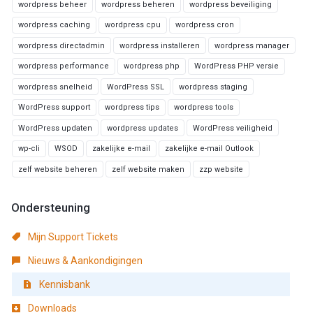
wordpress beheer
wordpress beheren
wordpress beveiliging
wordpress caching
wordpress cpu
wordpress cron
wordpress directadmin
wordpress installeren
wordpress manager
wordpress performance
wordpress php
WordPress PHP versie
wordpress snelheid
WordPress SSL
wordpress staging
WordPress support
wordpress tips
wordpress tools
WordPress updaten
wordpress updates
WordPress veiligheid
wp-cli
WSOD
zakelijke e-mail
zakelijke e-mail Outlook
zelf website beheren
zelf website maken
zzp website
Ondersteuning
Mijn Support Tickets
Nieuws & Aankondigingen
Kennisbank
Downloads