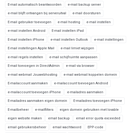
E-mail automatisch beantwoorden
e-mail backup server
e-mail blijft ontvangen bij serveruitval
e-mail doorsturen
E-mail gebruiker toevoegen
e-mail hosting
e-mail instellen
e-mail instellen Android
E-mail instellen iPad
E-mail instellen iPhone
e-mail instellen Outlook
e-mail instellingen
E-mail instellingen Apple Mail
e-mail limiet wijzigen
e-mail regels instellen
e-mail schijfruimte aanpassen
E-mail toevoegen in DirectAdmin
e-mail via browser
e-mail webmail Jouwebhosting
e-mail webmail koppelen domein
E-mailaccount aanmaken
e-mailaccount toevoegen Android
e-mailaccount toevoegen iPhone
e-mailadres aanmaken
E-mailadres aanmaken eigen domein
E-mailadres toevoegen iPhone
E-mailbeheer
e-mailfilters
eigen domein gebruiken met lovable
eigen website maken
email backup
email error quota exceeded
email gebruikersbeheer
email wachtwoord
EPP-code