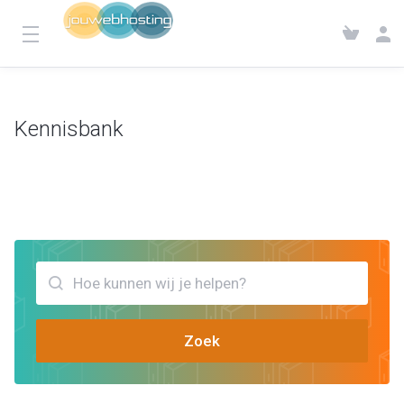
Kennisbank
Klantensysteem
Kennisbank
Bekijk artikels die jou kunnen helpen nodejs app maken
Zoek