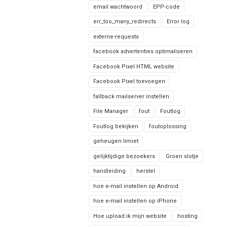
email wachtwoord
EPP-code
err_too_many_redirects
Error log
externe-requests
facebook advertenties optimaliseren
Facebook Pixel HTML website
Facebook Pixel toevoegen
fallback mailserver instellen
File Manager
fout
Foutlog
Foutlog bekijken
foutoplossing
geheugen limiet
gelijktijdige bezoekers
Groen slotje
handleiding
herstel
hoe e-mail instellen op Android
hoe e-mail instellen op iPhone
Hoe upload ik mijn website
hosting