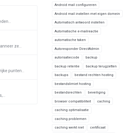
Android mail configureren
Android mail instellen met eigen domein
den...
Automatisch antwoord instellen
Automatische e-mailreactie
automatische taken
anneer ze...
Autoresponder DirectAdmin
autorisatiecode
backup
backup retentie
backup terugzetten
jke punten...
backups
bestand rechten hosting
bestandslimiet hosting
bestandsrechten
beveiliging
...
browser compatibiliteit
caching
caching optimalisatie
caching problemen
caching werkt niet
certificaat