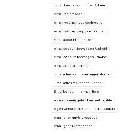
E-mail toevoegen in DirectAdmin
e-mail via browser
e-mail webmail Jouwebhosting
e-mail webmail koppelen domein
E-mailaccount aanmaken
e-mailaccount toevoegen Android
e-mailaccount toevoegen iPhone
e-mailadres aanmaken
E-mailadres aanmaken eigen domein
E-mailadres toevoegen iPhone
E-mailbeheer
e-mailfilters
eigen domein gebruiken met lovable
eigen website maken
email backup
email error quota exceeded
email gebruikersbeheer