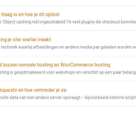
raag is en hoe je dit oplost
: Object caching niet ingeschakeld Te veel plugins die checkout beïnvloe
ng je site sneller maakt
n techniek waarbij afbeeldingen en andere media pas geladen worden w
hil tussen normale hosting en WooCommerce hosting
g is geoptimaliseerd voor webshops en verschilt op een paar belangri
requests en hoe verminder je ze
bsite data van een andere server opvraagt – bijvoorbeeld externe scripts,