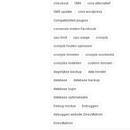
checkout
CMS
cms alternatief
CMS update
cms wordpress
Compatibiliteit plugins
conversie meten Facebook
cpu limit
cpu usage
cronjob
cronjob fouten oplossen
cronjob limieten
cronjob voorbeeld
cronjobs instellen
custom domain
dagelijkse backup
data herstel
database
database backup
database login
database optimalisatie
Debug modus
Debuggen
debuggen website DirectAdmin
DirectAdmin