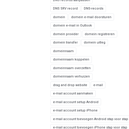
DNS records aanpassen
DNS SRV record
DNS-records
domein
domein e-mail doorsturen
domein e-mail in Outlook
domein provider
domein registreren
domein transfer
domein uitleg
domeinnaam
domeinnaam koppelen
domeinnaam overzetten
domeinnaam verhuizen
drag and drop website
e-mail
e-mail account aanmaken
e-mail account setup Android
e-mail account setup iPhone
e-mail account toevoegen Android stap voor stap
e-mail account toevoegen iPhone stap voor stap