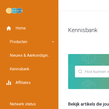
Home
Kennisbank
Klantensysteem
Kennisban
Producten
Nieuws & Aankondigingen
Kennisbank
Affiliates
Bekijk artikels die j
Netwerk status