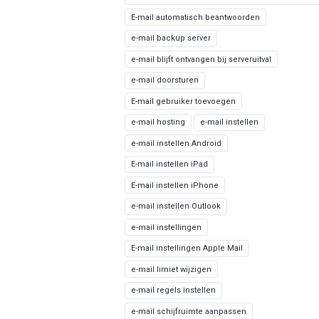
E-mail automatisch beantwoorden
e-mail backup server
e-mail blijft ontvangen bij serveruitval
e-mail doorsturen
E-mail gebruiker toevoegen
e-mail hosting
e-mail instellen
e-mail instellen Android
E-mail instellen iPad
E-mail instellen iPhone
e-mail instellen Outlook
e-mail instellingen
E-mail instellingen Apple Mail
e-mail limiet wijzigen
e-mail regels instellen
e-mail schijfruimte aanpassen