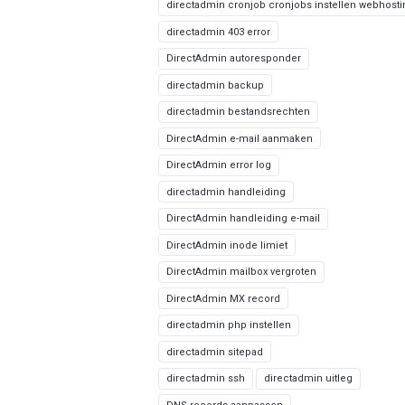
directadmin cronjob cronjobs instellen webhost
directadmin 403 error
DirectAdmin autoresponder
directadmin backup
directadmin bestandsrechten
DirectAdmin e-mail aanmaken
DirectAdmin error log
directadmin handleiding
DirectAdmin handleiding e-mail
DirectAdmin inode limiet
DirectAdmin mailbox vergroten
DirectAdmin MX record
directadmin php instellen
directadmin sitepad
directadmin ssh
directadmin uitleg