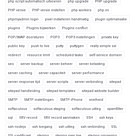
php script automatisch uitvoeren
php upgrade
PHP upgrade.
PHP versie
PHP versie instellen
php workers
php.ini
phpmyadmin login
pixel installeren handmatig
plugin optimalisatie
plugins
Plugins bijwerken
Plugins conflict
POP/IMAP doorsturen
POP3
POP3 instellingen
private key
public key
push to live
putty
puttygen
really simple ssl
redirect
resource limit
scheduled tasks
self-service domein
seo
server backup
server beheer
server belasting
server caching
server capaciteit
server performance
server response tijd
server scripts
server verbinding
sitepad
sitepad handleiding
sitepad templates
sitepad website builder
SMTP
SMTP instellingen
SMTP iPhone
snelheid
softaculous
softaculous staging
softaculous uitleg
spamfilter
sql
SRV record
SRV record aanmaken
SSH
ssh keys
ssh nodejs
ssh toegang
ssh uitleg
ssh verbinding
SSL
SSL-certificaat
staging
staging naar live
staging omgeving