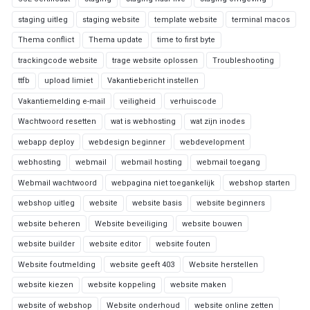
staging uitleg
staging website
template website
terminal macos
Thema conflict
Thema update
time to first byte
trackingcode website
trage website oplossen
Troubleshooting
ttfb
upload limiet
Vakantiebericht instellen
Vakantiemelding e-mail
veiligheid
verhuiscode
Wachtwoord resetten
wat is webhosting
wat zijn inodes
webapp deploy
webdesign beginner
webdevelopment
webhosting
webmail
webmail hosting
webmail toegang
Webmail wachtwoord
webpagina niet toegankelijk
webshop starten
webshop uitleg
website
website basis
website beginners
website beheren
Website beveiliging
website bouwen
website builder
website editor
website fouten
Website foutmelding
website geeft 403
Website herstellen
website kiezen
website koppeling
website maken
website of webshop
Website onderhoud
website online zetten