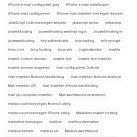
iPhone e-mail configuratie gids
iPhone e-mail instellingen
iPhone mail configureren
iPhone mail instellen met eigen domein
JavaScript code toevoegen website
javascript server
jetbackup
jouwebhosting
jouwebhosting webmail login
Jouwebhosting.nl
jouwwebhosting
key authenticatie
lazy-loading
let’s encrypt
linux cron
linux hosting
linux ssh
Logbestanden
lovable
lovable custom domain
lovable dns
lovable dns instellen
lovable domein koppelen
mail configureren Outlook
mail instellen Android handleiding
mail instellen Android telefoon
Mail instellen iOS
mail instellen iPhone handleiding
mail op computer instellen
Mail wachtwoord veranderen
mailaccount toevoegen Android uitleg
mailaccount toevoegen iPhone uitleg
Mailadres maken hosting
mailadres toevoegen
mailbox
mailbox aanmaken
mailbox beheer
mailbox vol
Mailbox wachtwoord