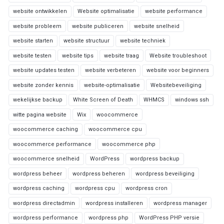
website ontwikkelen
Website optimalisatie
website performance
website probleem
website publiceren
website snelheid
website starten
website structuur
website techniek
website testen
website tips
website traag
Website troubleshoot
website updates testen
website verbeteren
website voor beginners
website zonder kennis
website-optimalisatie
Websitebeveiliging
wekelijkse backup
White Screen of Death
WHMCS
windows ssh
witte pagina website
Wix
woocommerce
woocommerce caching
woocommerce cpu
woocommerce performance
woocommerce php
woocommerce snelheid
WordPress
wordpress backup
wordpress beheer
wordpress beheren
wordpress beveiliging
wordpress caching
wordpress cpu
wordpress cron
wordpress directadmin
wordpress installeren
wordpress manager
wordpress performance
wordpress php
WordPress PHP versie