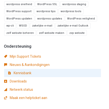
wordpress snelheid
WordPress SSL
wordpress staging
WordPress support
wordpress tips
wordpress tools
WordPress updaten
wordpress updates
WordPress veiligheid
wp-cli
WSOD
zakelijke e-mail
zakelijke e-mail Outlook
zelf website beheren
zelf website maken
zzp website
Ondersteuning
Mijn Support Tickets
Nieuws & Aankondigingen
Kennisbank
Downloads
Netwerk status
Maak een helpticket aan