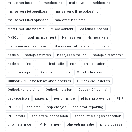
mailserver instellen jouwebhosting
mailserver Jouwebhosting
mailserver niet bereikbaar
mailserver offline oplossing
mailserver uitval oplossen
max execution time
Meta Pixel DirectAdmin
Mixed content
MX fallback server
MySQL
mysql management
Nameserver
Nameservers
nieuw e-mailadres maken
Nieuwe e-mail instellen
node.js
nodejs
nodejs activeren
nodejs app maken
nodejs directadmin
nodejs hosting
nodejs installatie
npm
online starten
online verkopen
Out of office bericht
Out of office instellen
Outlook 2021 instellen (of andere versie)
Outlook 365 instellen
Outlook handleiding
Outlook instellen
Outlook Office mail
package.json
pageant
performance
phishing preventie
PHP
PHP 8.2
php cron
php cronjob
php error_reporting
PHP errors
php errors inschakelen
php foutmeldingen aanzetten
php instellingen
PHP memory
php optimalisatie
php processen