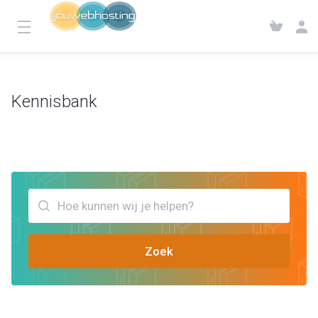
Kennisbank
Klantensysteem
Kennisbank
Bekijk artikels die jou kunnen helpen SSL
Zoek