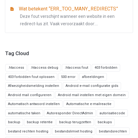
Wat betekent “ERR_TOO_MANY_REDIRECTS”
Deze fout verschijnt wanneer een website in een
redirect-lus zit. Vaak veroorzaakt door:...
Tag Cloud
.htaccess
.htaccess debug
.htaccess fout
403 forbidden
403 forbidden fout oplossen
500 error
afbeeldingen
Afwezigheidsmelding instellen
Android e-mail configuratie gids
Android mail configureren
Android mail instellen met eigen domein
Automatisch antwoord instellen
Automatische e-mailreactie
automatische taken
Autoresponder DirectAdmin
autorisatiecode
backup
backup retentie
backup terugzetten
backups
bestand rechten hosting
bestandslimiet hosting
bestandsrechten