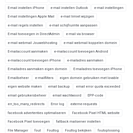
E-mail instellen iPhone
e-mail instellen Outlook
e-mail instellingen
E-mail instellingen Apple Mail
e-mail limiet wijzigen
e-mail regels instellen
e-mail schijfruimte aanpassen
E-mail toevoegen in DirectAdmin
e-mail via browser
e-mail webmail Jouwebhosting
e-mail webmail koppelen domein
E-mailaccount aanmaken
e-mailaccount toevoegen Android
e-mailaccount toevoegen iPhone
e-mailadres aanmaken
E-mailadres aanmaken eigen domein
E-mailadres toevoegen iPhone
E-mailbeheer
e-mailfilters
eigen domein gebruiken met lovable
eigen website maken
email backup
email error quota exceeded
email gebruikersbeheer
email wachtwoord
EPP-code
err_too_many_redirects
Error log
externe-requests
facebook advertenties optimaliseren
Facebook Pixel HTML website
Facebook Pixel toevoegen
fallback mailserver instellen
File Manager
fout
Foutlog
Foutlog bekijken
foutoplossing