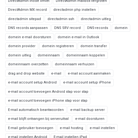
DirectAdmin inode limiet
DirectAdmin mailbox vergroten
DirectAdmin MX record
directadmin php instellen
directadmin sitepad
directadmin ssh
directadmin uitleg
DNS records aanpassen
DNS SRV record
DNS-records
domein
domein e-mail doorsturen
domein e-mail in Outlook
domein provider
domein registreren
domein transfer
domein uitleg
domeinnaam
domeinnaam koppelen
domeinnaam overzetten
domeinnaam verhuizen
drag and drop website
e-mail
e-mail account aanmaken
e-mail account setup Android
e-mail account setup iPhone
e-mail account toevoegen Android stap voor stap
e-mail account toevoegen iPhone stap voor stap
E-mail automatisch beantwoorden
e-mail backup server
e-mail blijft ontvangen bij serveruitval
e-mail doorsturen
E-mail gebruiker toevoegen
e-mail hosting
e-mail instellen
e-mail instellen Android
E-mail instellen iPad