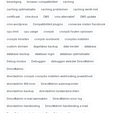
beveiliging
browser compatibiliteit
caching
caching optimalisatie
caching problemen
caching werkt niet
certificaat
checkout
CMS
cms alternatief
CMS update
cms wordpress
Compatibiliteit plugins
conversie meten Facebook
cpu limit
cpu usage
cronjob
cronjob fouten oplossen
cronjob limieten
cronjob voorbeeld
cronjobs instellen
custom domain
dagelijkse backup
data herstel
database
database backup
database login
database optimalisatie
Debug modus
Debuggen
debuggen website DirectAdmin
DirectAdmin
directadmin cronjob cronjobs instellen webhosting jouwebhost
directadmin 403 error
DirectAdmin autoresponder
directadmin backup
directadmin bestandsrechten
DirectAdmin e-mail aanmaken
DirectAdmin error log
directadmin handleiding
DirectAdmin handleiding e-mail