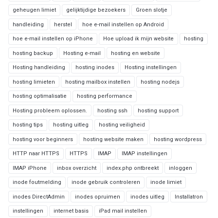
geheugen limiet
gelijktijdige bezoekers
Groen slotje
handleiding
herstel
hoe e-mail instellen op Android
hoe e-mail instellen op iPhone
Hoe upload ik mijn website
hosting
hosting backup
Hosting e-mail
hosting en website
Hosting handleiding
hosting inodes
Hosting instellingen
hosting limieten
hosting mailbox instellen
hosting nodejs
hosting optimalisatie
hosting performance
Hosting probleem oplossen.
hosting ssh
hosting support
hosting tips
hosting uitleg
hosting veiligheid
hosting voor beginners
hosting website maken
hosting wordpress
HTTP naar HTTPS
HTTPS
IMAP
IMAP instellingen
IMAP iPhone
inbox overzicht
index.php ontbreekt
inloggen
inode foutmelding
inode gebruik controleren
inode limiet
inodes DirectAdmin
inodes opruimen
inodes uitleg
Installatron
instellingen
internet basis
iPad mail instellen