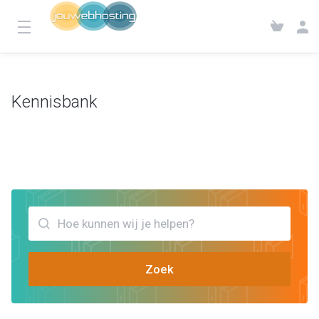
Kennisbank
Klantensysteem
Kennisbank
Bekijk artikels die jou kunnen helpen database optimalisatie
Zoek