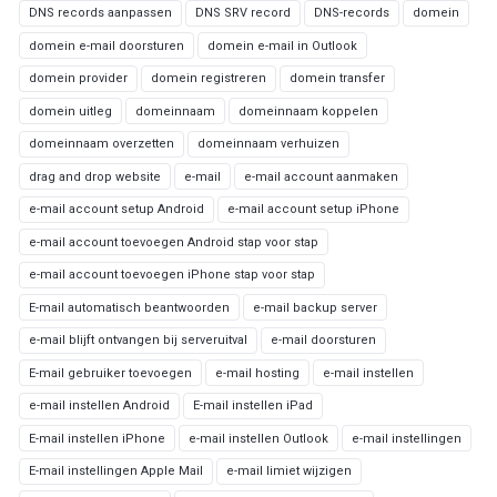
DNS records aanpassen
DNS SRV record
DNS-records
domein
domein e-mail doorsturen
domein e-mail in Outlook
domein provider
domein registreren
domein transfer
domein uitleg
domeinnaam
domeinnaam koppelen
domeinnaam overzetten
domeinnaam verhuizen
drag and drop website
e-mail
e-mail account aanmaken
e-mail account setup Android
e-mail account setup iPhone
e-mail account toevoegen Android stap voor stap
e-mail account toevoegen iPhone stap voor stap
E-mail automatisch beantwoorden
e-mail backup server
e-mail blijft ontvangen bij serveruitval
e-mail doorsturen
E-mail gebruiker toevoegen
e-mail hosting
e-mail instellen
e-mail instellen Android
E-mail instellen iPad
E-mail instellen iPhone
e-mail instellen Outlook
e-mail instellingen
E-mail instellingen Apple Mail
e-mail limiet wijzigen