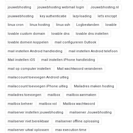
jouwebhosting
jouwebhosting webmail login
Jouwebhosting.nl
jouwwebhosting
key authenticatie
lazy-loading
let’s encrypt
linux cron
linux hosting
linux ssh
Logbestanden
lovable
lovable custom domain
lovable dns
lovable dns instellen
lovable domein koppelen
mail configureren Outlook
mail instellen Android handleiding
mail instellen Android telefoon
Mail instellen iOS
mail instellen iPhone handleiding
mail op computer instellen
Mail wachtwoord veranderen
mailaccount toevoegen Android uitleg
mailaccount toevoegen iPhone uitleg
Mailadres maken hosting
mailadres toevoegen
mailbox
mailbox aanmaken
mailbox beheer
mailbox vol
Mailbox wachtwoord
mailserver instellen jouwebhosting
mailserver Jouwebhosting
mailserver niet bereikbaar
mailserver offline oplossing
mailserver uitval oplossen
max execution time