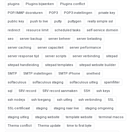
plugins
Plugins bijwerken
Plugins conflict
POP/IMAP doorsturen
POP3
POP3 instellingen
private key
public key
push to live
putty
puttygen
really simple ssl
redirect
resource limit
scheduled tasks
self-service domein
seo
server backup
server beheer
server belasting
server caching
server capaciteit
server performance
server response tijd
server scripts
server verbinding
sitepad
sitepad handleiding
sitepad templates
sitepad website builder
SMTP
SMTP instellingen
SMTP iPhone
snelheid
softaculous
softaculous staging
softaculous uitleg
spamfilter
sql
SRV record
SRV record aanmaken
SSH
ssh keys
ssh nodejs
ssh toegang
ssh uitleg
ssh verbinding
SSL
SSL-certificaat
staging
staging naar live
staging omgeving
staging uitleg
staging website
template website
terminal macos
Thema conflict
Thema update
time to first byte