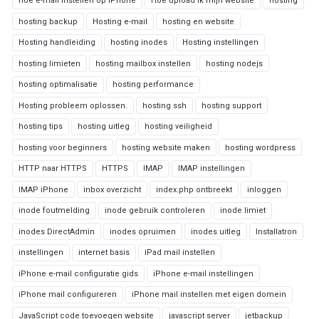
hoe e-mail instellen op iPhone
Hoe upload ik mijn website
hosting
hosting backup
Hosting e-mail
hosting en website
Hosting handleiding
hosting inodes
Hosting instellingen
hosting limieten
hosting mailbox instellen
hosting nodejs
hosting optimalisatie
hosting performance
Hosting probleem oplossen.
hosting ssh
hosting support
hosting tips
hosting uitleg
hosting veiligheid
hosting voor beginners
hosting website maken
hosting wordpress
HTTP naar HTTPS
HTTPS
IMAP
IMAP instellingen
IMAP iPhone
inbox overzicht
index.php ontbreekt
inloggen
inode foutmelding
inode gebruik controleren
inode limiet
inodes DirectAdmin
inodes opruimen
inodes uitleg
Installatron
instellingen
internet basis
iPad mail instellen
iPhone e-mail configuratie gids
iPhone e-mail instellingen
iPhone mail configureren
iPhone mail instellen met eigen domein
JavaScript code toevoegen website
javascript server
jetbackup