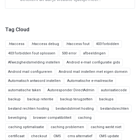
Tag Cloud
.htaccess
.htaccess debug
.htaccess fout
403 forbidden
403 forbidden fout oplossen
500 error
afbeeldingen
Afwezigheidsmelding instellen
Android e-mail configuratie gids
Android mail configureren
Android mail instellen met eigen domein
Automatisch antwoord instellen
Automatische e-mailreactie
automatische taken
Autoresponder DirectAdmin
autorisatiecode
backup
backup retentie
backup terugzetten
backups
bestand rechten hosting
bestandslimiet hosting
bestandsrechten
beveiliging
browser compatibiliteit
caching
caching optimalisatie
caching problemen
caching werkt niet
certificaat
checkout
CMS
cms alternatief
CMS update