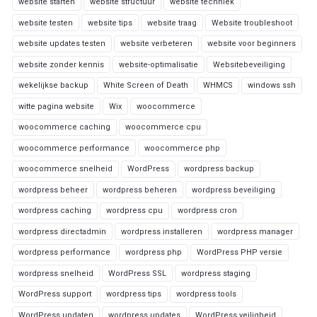
website starten
website structuur
website techniek
website testen
website tips
website traag
Website troubleshoot
website updates testen
website verbeteren
website voor beginners
website zonder kennis
website-optimalisatie
Websitebeveiliging
wekelijkse backup
White Screen of Death
WHMCS
windows ssh
witte pagina website
Wix
woocommerce
woocommerce caching
woocommerce cpu
woocommerce performance
woocommerce php
woocommerce snelheid
WordPress
wordpress backup
wordpress beheer
wordpress beheren
wordpress beveiliging
wordpress caching
wordpress cpu
wordpress cron
wordpress directadmin
wordpress installeren
wordpress manager
wordpress performance
wordpress php
WordPress PHP versie
wordpress snelheid
WordPress SSL
wordpress staging
WordPress support
wordpress tips
wordpress tools
WordPress updaten
wordpress updates
WordPress veiligheid