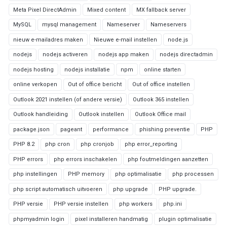
Meta Pixel DirectAdmin
Mixed content
MX fallback server
MySQL
mysql management
Nameserver
Nameservers
nieuw e-mailadres maken
Nieuwe e-mail instellen
node.js
nodejs
nodejs activeren
nodejs app maken
nodejs directadmin
nodejs hosting
nodejs installatie
npm
online starten
online verkopen
Out of office bericht
Out of office instellen
Outlook 2021 instellen (of andere versie)
Outlook 365 instellen
Outlook handleiding
Outlook instellen
Outlook Office mail
package.json
pageant
performance
phishing preventie
PHP
PHP 8.2
php cron
php cronjob
php error_reporting
PHP errors
php errors inschakelen
php foutmeldingen aanzetten
php instellingen
PHP memory
php optimalisatie
php processen
php script automatisch uitvoeren
php upgrade
PHP upgrade.
PHP versie
PHP versie instellen
php workers
php.ini
phpmyadmin login
pixel installeren handmatig
plugin optimalisatie