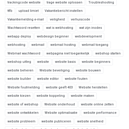
trackingcode website
trage website oplossen
Troubleshooting
ttfb
upload limiet
Vakantiebericht instellen
Vakantiemelding e-mail
veiligheid
verhuiscode
Wachtwoord resetten
wat is webhosting
wat zijn inodes
webapp deploy
webdesign beginner
webdevelopment
webhosting
webmail
webmail hosting
webmail toegang
Webmail wachtwoord
webpagina niet toegankelijk
webshop starten
webshop uitleg
website
website basis
website beginners
website beheren
Website beveiliging
website bouwen
website builder
website editor
website fouten
Website foutmelding
website geeft 403
Website herstellen
website kiezen
website koppeling
website maken
website of webshop
Website onderhoud
website online zetten
website ontwikkelen
Website optimalisatie
website performance
website probleem
website publiceren
website snelheid