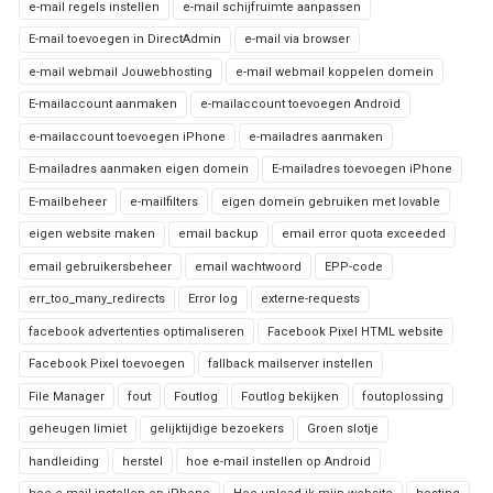
e-mail regels instellen
e-mail schijfruimte aanpassen
E-mail toevoegen in DirectAdmin
e-mail via browser
e-mail webmail Jouwebhosting
e-mail webmail koppelen domein
E-mailaccount aanmaken
e-mailaccount toevoegen Android
e-mailaccount toevoegen iPhone
e-mailadres aanmaken
E-mailadres aanmaken eigen domein
E-mailadres toevoegen iPhone
E-mailbeheer
e-mailfilters
eigen domein gebruiken met lovable
eigen website maken
email backup
email error quota exceeded
email gebruikersbeheer
email wachtwoord
EPP-code
err_too_many_redirects
Error log
externe-requests
facebook advertenties optimaliseren
Facebook Pixel HTML website
Facebook Pixel toevoegen
fallback mailserver instellen
File Manager
fout
Foutlog
Foutlog bekijken
foutoplossing
geheugen limiet
gelijktijdige bezoekers
Groen slotje
handleiding
herstel
hoe e-mail instellen op Android