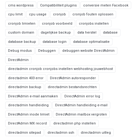
cms wordpress
Compatibiliteit plugins
conversie meten Facebook
cpu limit
cpu usage
cronjob
cronjob fouten oplossen
cronjob limieten
cronjob voorbeeld
cronjobs instellen
custom domain
dagelijkse backup
data herstel
database
database backup
database login
database optimalisatie
Debug modus
Debuggen
debuggen website DirectAdmin
DirectAdmin
directadmin cronjob cronjobs instellen webhosting jouwebhost
directadmin 403 error
DirectAdmin autoresponder
directadmin backup
directadmin bestandsrechten
DirectAdmin e-mail aanmaken
DirectAdmin error log
directadmin handleiding
DirectAdmin handleiding e-mail
DirectAdmin inode limiet
DirectAdmin mailbox vergroten
DirectAdmin MX record
directadmin php instellen
directadmin sitepad
directadmin ssh
directadmin uitleg