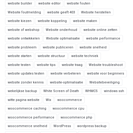
website builder
website editor
website fouten
Website foutmelding
website geeft 403
Website herstellen
website kiezen
website koppeling
website maken
website of webshop
Website onderhoud
website online zetten
website ontwikkelen
Website optimalisatie
website performance
website probleem
website publiceren
website snelheid
website starten
website structuur
website techniek
website testen
website tips
website traag
Website troubleshoot
website updates testen
website verbeteren
website voor beginners
website zonder kennis
website-optimalisatie
Websitebeveiliging
wekelijkse backup
White Screen of Death
WHMCS
windows ssh
witte pagina website
Wix
woocommerce
woocommerce caching
woocommerce cpu
woocommerce performance
woocommerce php
woocommerce snelheid
WordPress
wordpress backup