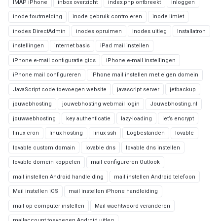
IMAP iPhone
inbox overzicht
index.php ontbreekt
inloggen
inode foutmelding
inode gebruik controleren
inode limiet
inodes DirectAdmin
inodes opruimen
inodes uitleg
Installatron
instellingen
internet basis
iPad mail instellen
iPhone e-mail configuratie gids
iPhone e-mail instellingen
iPhone mail configureren
iPhone mail instellen met eigen domein
JavaScript code toevoegen website
javascript server
jetbackup
jouwebhosting
jouwebhosting webmail login
Jouwebhosting.nl
jouwwebhosting
key authenticatie
lazy-loading
let’s encrypt
linux cron
linux hosting
linux ssh
Logbestanden
lovable
lovable custom domain
lovable dns
lovable dns instellen
lovable domein koppelen
mail configureren Outlook
mail instellen Android handleiding
mail instellen Android telefoon
Mail instellen iOS
mail instellen iPhone handleiding
mail op computer instellen
Mail wachtwoord veranderen
mailaccount toevoegen Android uitleg