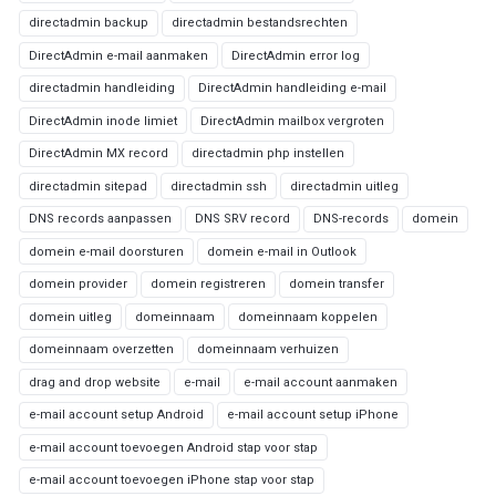
directadmin backup
directadmin bestandsrechten
DirectAdmin e-mail aanmaken
DirectAdmin error log
directadmin handleiding
DirectAdmin handleiding e-mail
DirectAdmin inode limiet
DirectAdmin mailbox vergroten
DirectAdmin MX record
directadmin php instellen
directadmin sitepad
directadmin ssh
directadmin uitleg
DNS records aanpassen
DNS SRV record
DNS-records
domein
domein e-mail doorsturen
domein e-mail in Outlook
domein provider
domein registreren
domein transfer
domein uitleg
domeinnaam
domeinnaam koppelen
domeinnaam overzetten
domeinnaam verhuizen
drag and drop website
e-mail
e-mail account aanmaken
e-mail account setup Android
e-mail account setup iPhone
e-mail account toevoegen Android stap voor stap
e-mail account toevoegen iPhone stap voor stap