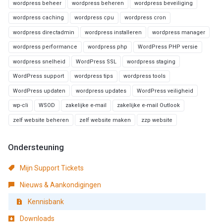
wordpress beheer
wordpress beheren
wordpress beveiliging
wordpress caching
wordpress cpu
wordpress cron
wordpress directadmin
wordpress installeren
wordpress manager
wordpress performance
wordpress php
WordPress PHP versie
wordpress snelheid
WordPress SSL
wordpress staging
WordPress support
wordpress tips
wordpress tools
WordPress updaten
wordpress updates
WordPress veiligheid
wp-cli
WSOD
zakelijke e-mail
zakelijke e-mail Outlook
zelf website beheren
zelf website maken
zzp website
Ondersteuning
Mijn Support Tickets
Nieuws & Aankondigingen
Kennisbank
Downloads