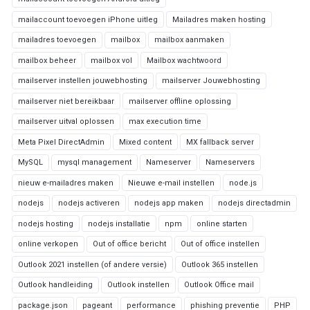
mailaccount toevoegen iPhone uitleg
Mailadres maken hosting
mailadres toevoegen
mailbox
mailbox aanmaken
mailbox beheer
mailbox vol
Mailbox wachtwoord
mailserver instellen jouwebhosting
mailserver Jouwebhosting
mailserver niet bereikbaar
mailserver offline oplossing
mailserver uitval oplossen
max execution time
Meta Pixel DirectAdmin
Mixed content
MX fallback server
MySQL
mysql management
Nameserver
Nameservers
nieuw e-mailadres maken
Nieuwe e-mail instellen
node.js
nodejs
nodejs activeren
nodejs app maken
nodejs directadmin
nodejs hosting
nodejs installatie
npm
online starten
online verkopen
Out of office bericht
Out of office instellen
Outlook 2021 instellen (of andere versie)
Outlook 365 instellen
Outlook handleiding
Outlook instellen
Outlook Office mail
package.json
pageant
performance
phishing preventie
PHP