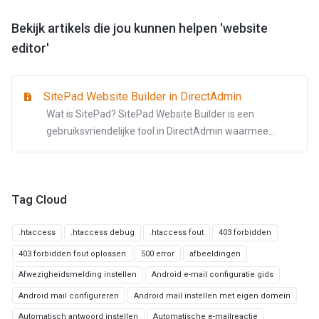
Bekijk artikels die jou kunnen helpen 'website
editor'
SitePad Website Builder in DirectAdmin
Wat is SitePad? SitePad Website Builder is een
gebruiksvriendelijke tool in DirectAdmin waarmee...
Tag Cloud
.htaccess
.htaccess debug
.htaccess fout
403 forbidden
403 forbidden fout oplossen
500 error
afbeeldingen
Afwezigheidsmelding instellen
Android e-mail configuratie gids
Android mail configureren
Android mail instellen met eigen domein
Automatisch antwoord instellen
Automatische e-mailreactie