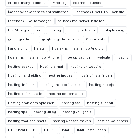
err_too_many_redirects
Error log
externe-requests
facebook advertenties optimaliseren
Facebook Pixel HTML website
Facebook Pixel toevoegen
fallback mailserver instellen
File Manager
fout
Foutlog
Foutlog bekijken
foutoplossing
geheugen limiet
gelijktijdige bezoekers
Groen slotje
handleiding
herstel
hoe e-mail instellen op Android
hoe e-mail instellen op iPhone
Hoe upload ik mijn website
hosting
hosting backup
Hosting e-mail
hosting en website
Hosting handleiding
hosting inodes
Hosting instellingen
hosting limieten
hosting mailbox instellen
hosting nodejs
hosting optimalisatie
hosting performance
Hosting probleem oplossen.
hosting ssh
hosting support
hosting tips
hosting uitleg
hosting veiligheid
hosting voor beginners
hosting website maken
hosting wordpress
HTTP naar HTTPS
HTTPS
IMAP
IMAP instellingen