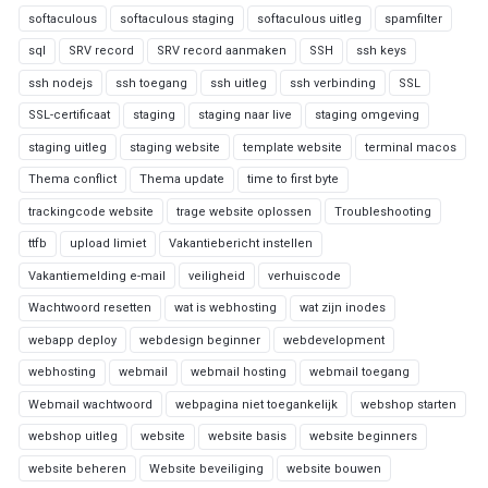
softaculous
softaculous staging
softaculous uitleg
spamfilter
sql
SRV record
SRV record aanmaken
SSH
ssh keys
ssh nodejs
ssh toegang
ssh uitleg
ssh verbinding
SSL
SSL-certificaat
staging
staging naar live
staging omgeving
staging uitleg
staging website
template website
terminal macos
Thema conflict
Thema update
time to first byte
trackingcode website
trage website oplossen
Troubleshooting
ttfb
upload limiet
Vakantiebericht instellen
Vakantiemelding e-mail
veiligheid
verhuiscode
Wachtwoord resetten
wat is webhosting
wat zijn inodes
webapp deploy
webdesign beginner
webdevelopment
webhosting
webmail
webmail hosting
webmail toegang
Webmail wachtwoord
webpagina niet toegankelijk
webshop starten
webshop uitleg
website
website basis
website beginners
website beheren
Website beveiliging
website bouwen