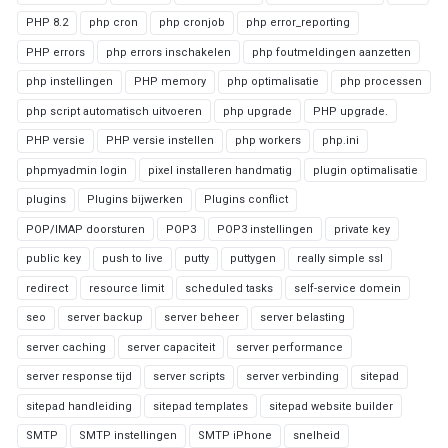
PHP 8.2
php cron
php cronjob
php error_reporting
PHP errors
php errors inschakelen
php foutmeldingen aanzetten
php instellingen
PHP memory
php optimalisatie
php processen
php script automatisch uitvoeren
php upgrade
PHP upgrade.
PHP versie
PHP versie instellen
php workers
php.ini
phpmyadmin login
pixel installeren handmatig
plugin optimalisatie
plugins
Plugins bijwerken
Plugins conflict
POP/IMAP doorsturen
POP3
POP3 instellingen
private key
public key
push to live
putty
puttygen
really simple ssl
redirect
resource limit
scheduled tasks
self-service domein
seo
server backup
server beheer
server belasting
server caching
server capaciteit
server performance
server response tijd
server scripts
server verbinding
sitepad
sitepad handleiding
sitepad templates
sitepad website builder
SMTP
SMTP instellingen
SMTP iPhone
snelheid