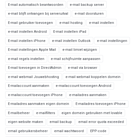
E-mail automatisch beantwoorden
e-mail backup server
e-mail blijft ontvangen bij serveruitval
e-mail doorsturen
E-mail gebruiker toevoegen
e-mail hosting
e-mail instellen
e-mail instellen Android
E-mail instellen iPad
E-mail instellen iPhone
e-mail instellen Outlook
e-mail instellingen
E-mail instellingen Apple Mail
e-mail limiet wijzigen
e-mail regels instellen
e-mail schijfruimte aanpassen
E-mail toevoegen in DirectAdmin
e-mail via browser
e-mail webmail Jouwebhosting
e-mail webmail koppelen domein
E-mailaccount aanmaken
e-mailaccount toevoegen Android
e-mailaccount toevoegen iPhone
e-mailadres aanmaken
E-mailadres aanmaken eigen domein
E-mailadres toevoegen iPhone
E-mailbeheer
e-mailfilters
eigen domein gebruiken met lovable
eigen website maken
email backup
email error quota exceeded
email gebruikersbeheer
email wachtwoord
EPP-code