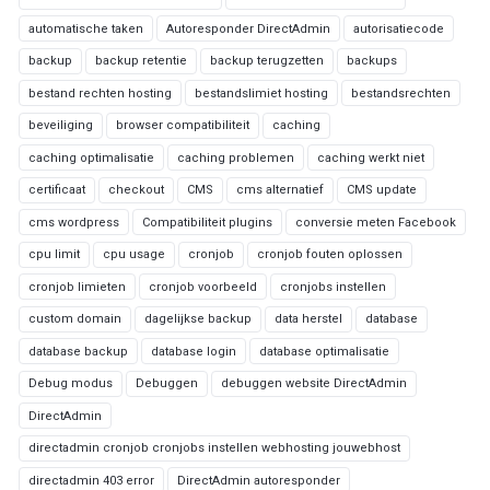
automatische taken
Autoresponder DirectAdmin
autorisatiecode
backup
backup retentie
backup terugzetten
backups
bestand rechten hosting
bestandslimiet hosting
bestandsrechten
beveiliging
browser compatibiliteit
caching
caching optimalisatie
caching problemen
caching werkt niet
certificaat
checkout
CMS
cms alternatief
CMS update
cms wordpress
Compatibiliteit plugins
conversie meten Facebook
cpu limit
cpu usage
cronjob
cronjob fouten oplossen
cronjob limieten
cronjob voorbeeld
cronjobs instellen
custom domain
dagelijkse backup
data herstel
database
database backup
database login
database optimalisatie
Debug modus
Debuggen
debuggen website DirectAdmin
DirectAdmin
directadmin cronjob cronjobs instellen webhosting jouwebhost
directadmin 403 error
DirectAdmin autoresponder