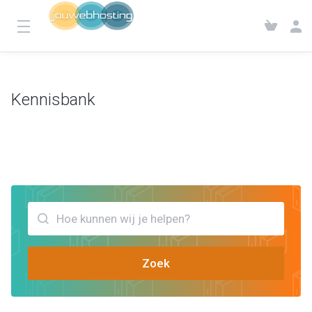
Kennisbank
Klantensysteem
Kennisbank
Bekijk artikels die jou kunnen helpen website editor
Zoek