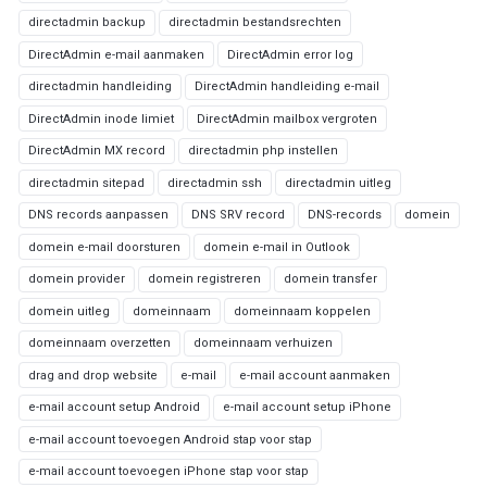
directadmin backup
directadmin bestandsrechten
DirectAdmin e-mail aanmaken
DirectAdmin error log
directadmin handleiding
DirectAdmin handleiding e-mail
DirectAdmin inode limiet
DirectAdmin mailbox vergroten
DirectAdmin MX record
directadmin php instellen
directadmin sitepad
directadmin ssh
directadmin uitleg
DNS records aanpassen
DNS SRV record
DNS-records
domein
domein e-mail doorsturen
domein e-mail in Outlook
domein provider
domein registreren
domein transfer
domein uitleg
domeinnaam
domeinnaam koppelen
domeinnaam overzetten
domeinnaam verhuizen
drag and drop website
e-mail
e-mail account aanmaken
e-mail account setup Android
e-mail account setup iPhone
e-mail account toevoegen Android stap voor stap
e-mail account toevoegen iPhone stap voor stap