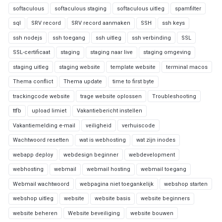
softaculous
softaculous staging
softaculous uitleg
spamfilter
sql
SRV record
SRV record aanmaken
SSH
ssh keys
ssh nodejs
ssh toegang
ssh uitleg
ssh verbinding
SSL
SSL-certificaat
staging
staging naar live
staging omgeving
staging uitleg
staging website
template website
terminal macos
Thema conflict
Thema update
time to first byte
trackingcode website
trage website oplossen
Troubleshooting
ttfb
upload limiet
Vakantiebericht instellen
Vakantiemelding e-mail
veiligheid
verhuiscode
Wachtwoord resetten
wat is webhosting
wat zijn inodes
webapp deploy
webdesign beginner
webdevelopment
webhosting
webmail
webmail hosting
webmail toegang
Webmail wachtwoord
webpagina niet toegankelijk
webshop starten
webshop uitleg
website
website basis
website beginners
website beheren
Website beveiliging
website bouwen