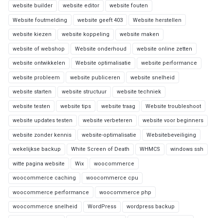
website builder
website editor
website fouten
Website foutmelding
website geeft 403
Website herstellen
website kiezen
website koppeling
website maken
website of webshop
Website onderhoud
website online zetten
website ontwikkelen
Website optimalisatie
website performance
website probleem
website publiceren
website snelheid
website starten
website structuur
website techniek
website testen
website tips
website traag
Website troubleshoot
website updates testen
website verbeteren
website voor beginners
website zonder kennis
website-optimalisatie
Websitebeveiliging
wekelijkse backup
White Screen of Death
WHMCS
windows ssh
witte pagina website
Wix
woocommerce
woocommerce caching
woocommerce cpu
woocommerce performance
woocommerce php
woocommerce snelheid
WordPress
wordpress backup