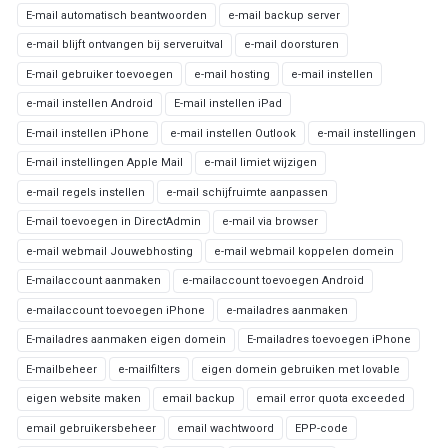
E-mail automatisch beantwoorden
e-mail backup server
e-mail blijft ontvangen bij serveruitval
e-mail doorsturen
E-mail gebruiker toevoegen
e-mail hosting
e-mail instellen
e-mail instellen Android
E-mail instellen iPad
E-mail instellen iPhone
e-mail instellen Outlook
e-mail instellingen
E-mail instellingen Apple Mail
e-mail limiet wijzigen
e-mail regels instellen
e-mail schijfruimte aanpassen
E-mail toevoegen in DirectAdmin
e-mail via browser
e-mail webmail Jouwebhosting
e-mail webmail koppelen domein
E-mailaccount aanmaken
e-mailaccount toevoegen Android
e-mailaccount toevoegen iPhone
e-mailadres aanmaken
E-mailadres aanmaken eigen domein
E-mailadres toevoegen iPhone
E-mailbeheer
e-mailfilters
eigen domein gebruiken met lovable
eigen website maken
email backup
email error quota exceeded
email gebruikersbeheer
email wachtwoord
EPP-code