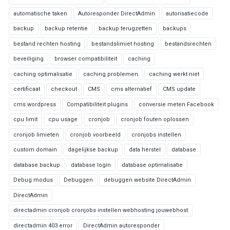
automatische taken
Autoresponder DirectAdmin
autorisatiecode
backup
backup retentie
backup terugzetten
backups
bestand rechten hosting
bestandslimiet hosting
bestandsrechten
beveiliging
browser compatibiliteit
caching
caching optimalisatie
caching problemen
caching werkt niet
certificaat
checkout
CMS
cms alternatief
CMS update
cms wordpress
Compatibiliteit plugins
conversie meten Facebook
cpu limit
cpu usage
cronjob
cronjob fouten oplossen
cronjob limieten
cronjob voorbeeld
cronjobs instellen
custom domain
dagelijkse backup
data herstel
database
database backup
database login
database optimalisatie
Debug modus
Debuggen
debuggen website DirectAdmin
DirectAdmin
directadmin cronjob cronjobs instellen webhosting jouwebhost
directadmin 403 error
DirectAdmin autoresponder