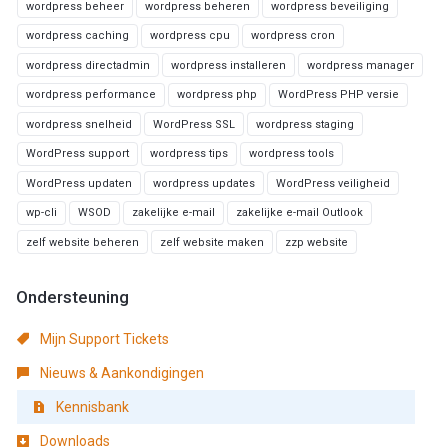
wordpress beheer
wordpress beheren
wordpress beveiliging
wordpress caching
wordpress cpu
wordpress cron
wordpress directadmin
wordpress installeren
wordpress manager
wordpress performance
wordpress php
WordPress PHP versie
wordpress snelheid
WordPress SSL
wordpress staging
WordPress support
wordpress tips
wordpress tools
WordPress updaten
wordpress updates
WordPress veiligheid
wp-cli
WSOD
zakelijke e-mail
zakelijke e-mail Outlook
zelf website beheren
zelf website maken
zzp website
Ondersteuning
Mijn Support Tickets
Nieuws & Aankondigingen
Kennisbank
Downloads