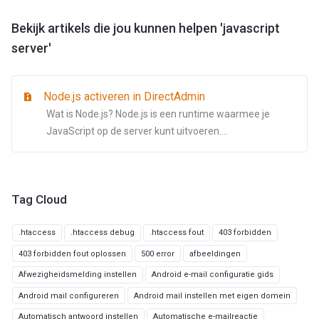
Bekijk artikels die jou kunnen helpen 'javascript
server'
Node.js activeren in DirectAdmin
Wat is Node.js? Node.js is een runtime waarmee je
JavaScript op de server kunt uitvoeren....
Tag Cloud
.htaccess
.htaccess debug
.htaccess fout
403 forbidden
403 forbidden fout oplossen
500 error
afbeeldingen
Afwezigheidsmelding instellen
Android e-mail configuratie gids
Android mail configureren
Android mail instellen met eigen domein
Automatisch antwoord instellen
Automatische e-mailreactie