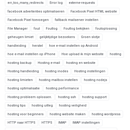
err_too_many_redirects
Error log
externe-requests
facebook advertenties optimaliseren
Facebook Pixel HTML website
Facebook Pixel toevoegen
fallback mailserver instellen
File Manager
fout
Foutlog
Foutlog bekijken
foutoplossing
geheugen limiet
gelijktijdige bezoekers
Groen slotje
handleiding
herstel
hoe e-mail instellen op Android
hoe e-mail instellen op iPhone
Hoe upload ik mijn website
hosting
hosting backup
Hosting e-mail
hosting en website
Hosting handleiding
hosting inodes
Hosting instellingen
hosting limieten
hosting mailbox instellen
hosting nodejs
hosting optimalisatie
hosting performance
Hosting probleem oplossen.
hosting ssh
hosting support
hosting tips
hosting uitleg
hosting veiligheid
hosting voor beginners
hosting website maken
hosting wordpress
HTTP naar HTTPS
HTTPS
IMAP
IMAP instellingen