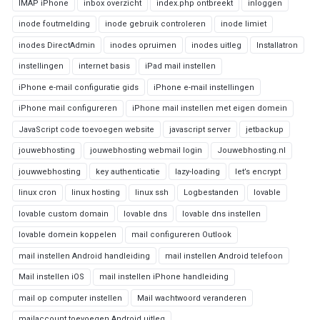
IMAP iPhone
inbox overzicht
index.php ontbreekt
inloggen
inode foutmelding
inode gebruik controleren
inode limiet
inodes DirectAdmin
inodes opruimen
inodes uitleg
Installatron
instellingen
internet basis
iPad mail instellen
iPhone e-mail configuratie gids
iPhone e-mail instellingen
iPhone mail configureren
iPhone mail instellen met eigen domein
JavaScript code toevoegen website
javascript server
jetbackup
jouwebhosting
jouwebhosting webmail login
Jouwebhosting.nl
jouwwebhosting
key authenticatie
lazy-loading
let’s encrypt
linux cron
linux hosting
linux ssh
Logbestanden
lovable
lovable custom domain
lovable dns
lovable dns instellen
lovable domein koppelen
mail configureren Outlook
mail instellen Android handleiding
mail instellen Android telefoon
Mail instellen iOS
mail instellen iPhone handleiding
mail op computer instellen
Mail wachtwoord veranderen
mailaccount toevoegen Android uitleg