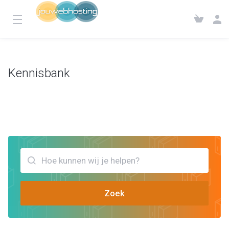
Kennisbank
Klantensysteem
Kennisbank
Bekijk artikels die jou kunnen helpen javascript server
Zoek