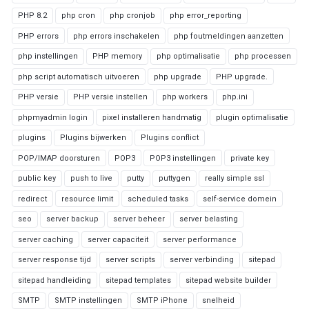
PHP 8.2
php cron
php cronjob
php error_reporting
PHP errors
php errors inschakelen
php foutmeldingen aanzetten
php instellingen
PHP memory
php optimalisatie
php processen
php script automatisch uitvoeren
php upgrade
PHP upgrade.
PHP versie
PHP versie instellen
php workers
php.ini
phpmyadmin login
pixel installeren handmatig
plugin optimalisatie
plugins
Plugins bijwerken
Plugins conflict
POP/IMAP doorsturen
POP3
POP3 instellingen
private key
public key
push to live
putty
puttygen
really simple ssl
redirect
resource limit
scheduled tasks
self-service domein
seo
server backup
server beheer
server belasting
server caching
server capaciteit
server performance
server response tijd
server scripts
server verbinding
sitepad
sitepad handleiding
sitepad templates
sitepad website builder
SMTP
SMTP instellingen
SMTP iPhone
snelheid