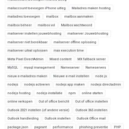
mailaccount toevoegen iPhone uitleg
Mailadres maken hosting
mailadres toevoegen
mailbox
mailbox aanmaken
mailbox beheer
mailbox vol
Mailbox wachtwoord
mailserver instellen jouwebhosting
mailserver Jouwebhosting
mailserver niet bereikbaar
mailserver offline oplossing
mailserver uitval oplossen
max execution time
Meta Pixel DirectAdmin
Mixed content
MX fallback server
MySQL
mysql management
Nameserver
Nameservers
nieuw e-mailadres maken
Nieuwe e-mail instellen
node.js
nodejs
nodejs activeren
nodejs app maken
nodejs directadmin
nodejs hosting
nodejs installatie
npm
online starten
online verkopen
Out of office bericht
Out of office instellen
Outlook 2021 instellen (of andere versie)
Outlook 365 instellen
Outlook handleiding
Outlook instellen
Outlook Office mail
package.json
pageant
performance
phishing preventie
PHP