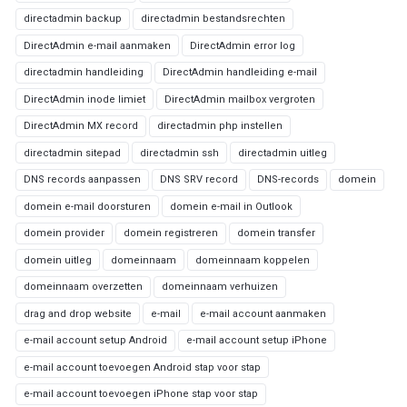
directadmin backup
directadmin bestandsrechten
DirectAdmin e-mail aanmaken
DirectAdmin error log
directadmin handleiding
DirectAdmin handleiding e-mail
DirectAdmin inode limiet
DirectAdmin mailbox vergroten
DirectAdmin MX record
directadmin php instellen
directadmin sitepad
directadmin ssh
directadmin uitleg
DNS records aanpassen
DNS SRV record
DNS-records
domein
domein e-mail doorsturen
domein e-mail in Outlook
domein provider
domein registreren
domein transfer
domein uitleg
domeinnaam
domeinnaam koppelen
domeinnaam overzetten
domeinnaam verhuizen
drag and drop website
e-mail
e-mail account aanmaken
e-mail account setup Android
e-mail account setup iPhone
e-mail account toevoegen Android stap voor stap
e-mail account toevoegen iPhone stap voor stap