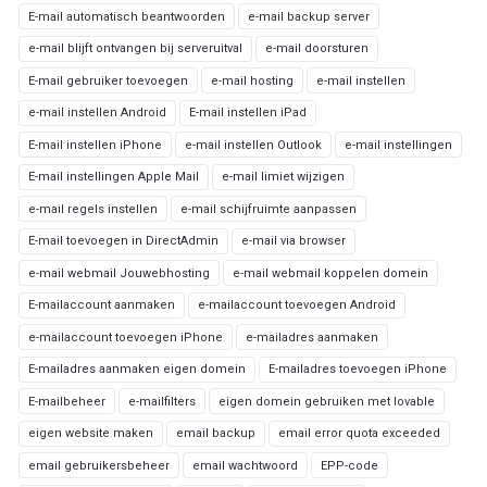
E-mail automatisch beantwoorden
e-mail backup server
e-mail blijft ontvangen bij serveruitval
e-mail doorsturen
E-mail gebruiker toevoegen
e-mail hosting
e-mail instellen
e-mail instellen Android
E-mail instellen iPad
E-mail instellen iPhone
e-mail instellen Outlook
e-mail instellingen
E-mail instellingen Apple Mail
e-mail limiet wijzigen
e-mail regels instellen
e-mail schijfruimte aanpassen
E-mail toevoegen in DirectAdmin
e-mail via browser
e-mail webmail Jouwebhosting
e-mail webmail koppelen domein
E-mailaccount aanmaken
e-mailaccount toevoegen Android
e-mailaccount toevoegen iPhone
e-mailadres aanmaken
E-mailadres aanmaken eigen domein
E-mailadres toevoegen iPhone
E-mailbeheer
e-mailfilters
eigen domein gebruiken met lovable
eigen website maken
email backup
email error quota exceeded
email gebruikersbeheer
email wachtwoord
EPP-code