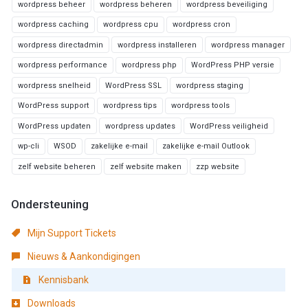
wordpress beheer
wordpress beheren
wordpress beveiliging
wordpress caching
wordpress cpu
wordpress cron
wordpress directadmin
wordpress installeren
wordpress manager
wordpress performance
wordpress php
WordPress PHP versie
wordpress snelheid
WordPress SSL
wordpress staging
WordPress support
wordpress tips
wordpress tools
WordPress updaten
wordpress updates
WordPress veiligheid
wp-cli
WSOD
zakelijke e-mail
zakelijke e-mail Outlook
zelf website beheren
zelf website maken
zzp website
Ondersteuning
Mijn Support Tickets
Nieuws & Aankondigingen
Kennisbank
Downloads