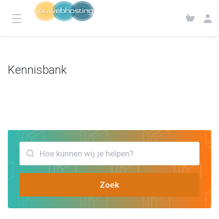
Kennisbank
Klantensysteem
Kennisbank
Bekijk artikels die jou kunnen helpen jouwebhosting webmail login
Zoek