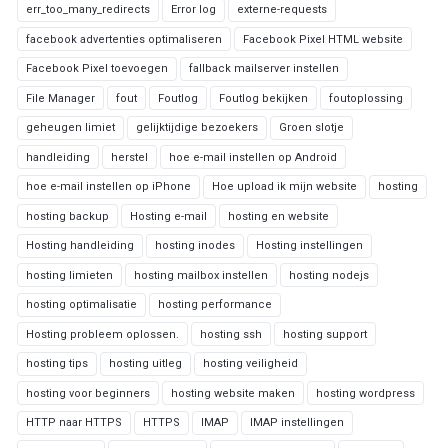
err_too_many_redirects
Error log
externe-requests
facebook advertenties optimaliseren
Facebook Pixel HTML website
Facebook Pixel toevoegen
fallback mailserver instellen
File Manager
fout
Foutlog
Foutlog bekijken
foutoplossing
geheugen limiet
gelijktijdige bezoekers
Groen slotje
handleiding
herstel
hoe e-mail instellen op Android
hoe e-mail instellen op iPhone
Hoe upload ik mijn website
hosting
hosting backup
Hosting e-mail
hosting en website
Hosting handleiding
hosting inodes
Hosting instellingen
hosting limieten
hosting mailbox instellen
hosting nodejs
hosting optimalisatie
hosting performance
Hosting probleem oplossen.
hosting ssh
hosting support
hosting tips
hosting uitleg
hosting veiligheid
hosting voor beginners
hosting website maken
hosting wordpress
HTTP naar HTTPS
HTTPS
IMAP
IMAP instellingen