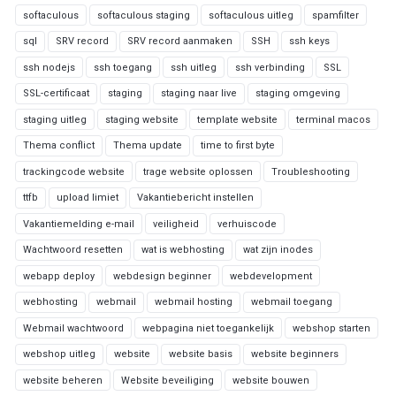
softaculous
softaculous staging
softaculous uitleg
spamfilter
sql
SRV record
SRV record aanmaken
SSH
ssh keys
ssh nodejs
ssh toegang
ssh uitleg
ssh verbinding
SSL
SSL-certificaat
staging
staging naar live
staging omgeving
staging uitleg
staging website
template website
terminal macos
Thema conflict
Thema update
time to first byte
trackingcode website
trage website oplossen
Troubleshooting
ttfb
upload limiet
Vakantiebericht instellen
Vakantiemelding e-mail
veiligheid
verhuiscode
Wachtwoord resetten
wat is webhosting
wat zijn inodes
webapp deploy
webdesign beginner
webdevelopment
webhosting
webmail
webmail hosting
webmail toegang
Webmail wachtwoord
webpagina niet toegankelijk
webshop starten
webshop uitleg
website
website basis
website beginners
website beheren
Website beveiliging
website bouwen