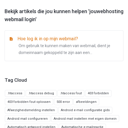
Bekijk artikels die jou kunnen helpen 'jouwebhosting
webmail login'
Hoe log ik in op mijn webmail?
Om gebruik te kunnen maken van webmail, dient je
domeinnaam gekoppeld te zijn aan een...
Tag Cloud
.htaccess
.htaccess debug
.htaccess fout
403 forbidden
403 forbidden fout oplossen
500 error
afbeeldingen
Afwezigheidsmelding instellen
Android e-mail configuratie gids
Android mail configureren
Android mail instellen met eigen domein
Automatisch antwoord instellen
Automatische e-mailreactie