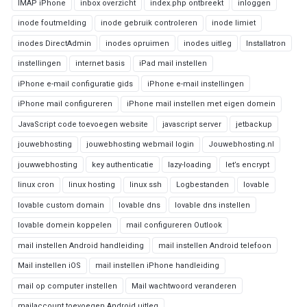
IMAP iPhone
inbox overzicht
index.php ontbreekt
inloggen
inode foutmelding
inode gebruik controleren
inode limiet
inodes DirectAdmin
inodes opruimen
inodes uitleg
Installatron
instellingen
internet basis
iPad mail instellen
iPhone e-mail configuratie gids
iPhone e-mail instellingen
iPhone mail configureren
iPhone mail instellen met eigen domein
JavaScript code toevoegen website
javascript server
jetbackup
jouwebhosting
jouwebhosting webmail login
Jouwebhosting.nl
jouwwebhosting
key authenticatie
lazy-loading
let’s encrypt
linux cron
linux hosting
linux ssh
Logbestanden
lovable
lovable custom domain
lovable dns
lovable dns instellen
lovable domein koppelen
mail configureren Outlook
mail instellen Android handleiding
mail instellen Android telefoon
Mail instellen iOS
mail instellen iPhone handleiding
mail op computer instellen
Mail wachtwoord veranderen
mailaccount toevoegen Android uitleg