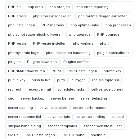
PHP 8.2
php cron
php cronjob
php error_reporting
PHP errors
php errors inschakelen
php foutmeldingen aanzetten
php instellingen
PHP memory
php optimalisatie
php processen
php script automatisch uitvoeren
php upgrade
PHP upgrade.
PHP versie
PHP versie instellen
php workers
php.ini
phpmyadmin login
pixel installeren handmatig
plugin optimalisatie
plugins
Plugins bijwerken
Plugins conflict
POP/IMAP doorsturen
POP3
POP3 instellingen
private key
public key
push to live
putty
puttygen
really simple ssl
redirect
resource limit
scheduled tasks
self-service domein
seo
server backup
server beheer
server belasting
server caching
server capaciteit
server performance
server response tijd
server scripts
server verbinding
sitepad
sitepad handleiding
sitepad templates
sitepad website builder
SMTP
SMTP instellingen
SMTP iPhone
snelheid