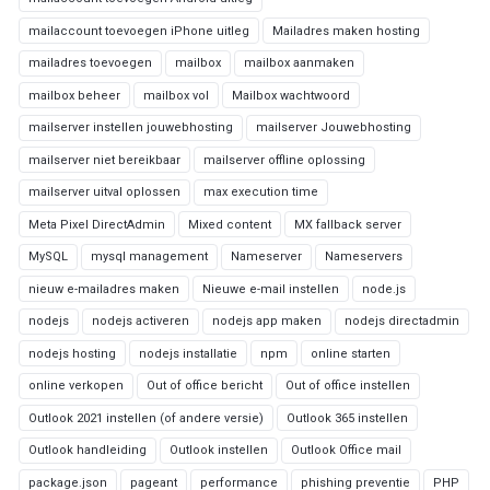
mailaccount toevoegen iPhone uitleg
Mailadres maken hosting
mailadres toevoegen
mailbox
mailbox aanmaken
mailbox beheer
mailbox vol
Mailbox wachtwoord
mailserver instellen jouwebhosting
mailserver Jouwebhosting
mailserver niet bereikbaar
mailserver offline oplossing
mailserver uitval oplossen
max execution time
Meta Pixel DirectAdmin
Mixed content
MX fallback server
MySQL
mysql management
Nameserver
Nameservers
nieuw e-mailadres maken
Nieuwe e-mail instellen
node.js
nodejs
nodejs activeren
nodejs app maken
nodejs directadmin
nodejs hosting
nodejs installatie
npm
online starten
online verkopen
Out of office bericht
Out of office instellen
Outlook 2021 instellen (of andere versie)
Outlook 365 instellen
Outlook handleiding
Outlook instellen
Outlook Office mail
package.json
pageant
performance
phishing preventie
PHP