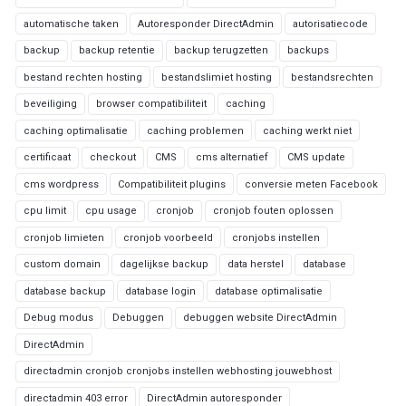
automatische taken
Autoresponder DirectAdmin
autorisatiecode
backup
backup retentie
backup terugzetten
backups
bestand rechten hosting
bestandslimiet hosting
bestandsrechten
beveiliging
browser compatibiliteit
caching
caching optimalisatie
caching problemen
caching werkt niet
certificaat
checkout
CMS
cms alternatief
CMS update
cms wordpress
Compatibiliteit plugins
conversie meten Facebook
cpu limit
cpu usage
cronjob
cronjob fouten oplossen
cronjob limieten
cronjob voorbeeld
cronjobs instellen
custom domain
dagelijkse backup
data herstel
database
database backup
database login
database optimalisatie
Debug modus
Debuggen
debuggen website DirectAdmin
DirectAdmin
directadmin cronjob cronjobs instellen webhosting jouwebhost
directadmin 403 error
DirectAdmin autoresponder