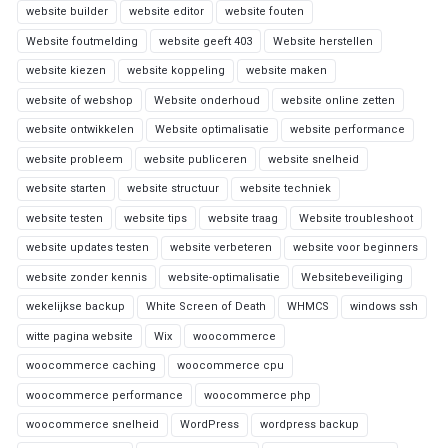
website builder
website editor
website fouten
Website foutmelding
website geeft 403
Website herstellen
website kiezen
website koppeling
website maken
website of webshop
Website onderhoud
website online zetten
website ontwikkelen
Website optimalisatie
website performance
website probleem
website publiceren
website snelheid
website starten
website structuur
website techniek
website testen
website tips
website traag
Website troubleshoot
website updates testen
website verbeteren
website voor beginners
website zonder kennis
website-optimalisatie
Websitebeveiliging
wekelijkse backup
White Screen of Death
WHMCS
windows ssh
witte pagina website
Wix
woocommerce
woocommerce caching
woocommerce cpu
woocommerce performance
woocommerce php
woocommerce snelheid
WordPress
wordpress backup