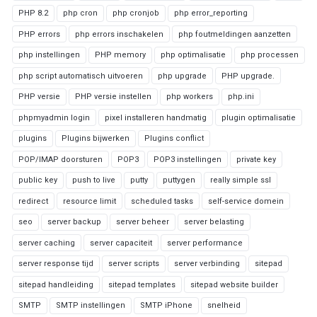
PHP 8.2
php cron
php cronjob
php error_reporting
PHP errors
php errors inschakelen
php foutmeldingen aanzetten
php instellingen
PHP memory
php optimalisatie
php processen
php script automatisch uitvoeren
php upgrade
PHP upgrade.
PHP versie
PHP versie instellen
php workers
php.ini
phpmyadmin login
pixel installeren handmatig
plugin optimalisatie
plugins
Plugins bijwerken
Plugins conflict
POP/IMAP doorsturen
POP3
POP3 instellingen
private key
public key
push to live
putty
puttygen
really simple ssl
redirect
resource limit
scheduled tasks
self-service domein
seo
server backup
server beheer
server belasting
server caching
server capaciteit
server performance
server response tijd
server scripts
server verbinding
sitepad
sitepad handleiding
sitepad templates
sitepad website builder
SMTP
SMTP instellingen
SMTP iPhone
snelheid