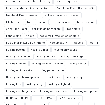
err_too_many_redirects
Error log
externe-requests
facebook advertenties optimaliseren
Facebook Pixel HTML website
Facebook Pixel toevoegen
fallback mailserver instellen
File Manager
fout
Foutlog
Foutlog bekijken
foutoplossing
geheugen limiet
gelijktijdige bezoekers
Groen slotje
handleiding
herstel
hoe e-mail instellen op Android
hoe e-mail instellen op iPhone
Hoe upload ik mijn website
hosting
hosting backup
Hosting e-mail
hosting en website
Hosting handleiding
hosting inodes
Hosting instellingen
hosting limieten
hosting mailbox instellen
hosting nodejs
hosting optimalisatie
hosting performance
Hosting probleem oplossen.
hosting ssh
hosting support
hosting tips
hosting uitleg
hosting veiligheid
hosting voor beginners
hosting website maken
hosting wordpress
HTTP naar HTTPS
HTTPS
IMAP
IMAP instellingen