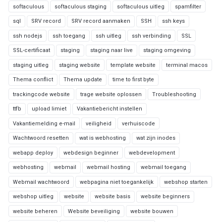
softaculous
softaculous staging
softaculous uitleg
spamfilter
sql
SRV record
SRV record aanmaken
SSH
ssh keys
ssh nodejs
ssh toegang
ssh uitleg
ssh verbinding
SSL
SSL-certificaat
staging
staging naar live
staging omgeving
staging uitleg
staging website
template website
terminal macos
Thema conflict
Thema update
time to first byte
trackingcode website
trage website oplossen
Troubleshooting
ttfb
upload limiet
Vakantiebericht instellen
Vakantiemelding e-mail
veiligheid
verhuiscode
Wachtwoord resetten
wat is webhosting
wat zijn inodes
webapp deploy
webdesign beginner
webdevelopment
webhosting
webmail
webmail hosting
webmail toegang
Webmail wachtwoord
webpagina niet toegankelijk
webshop starten
webshop uitleg
website
website basis
website beginners
website beheren
Website beveiliging
website bouwen