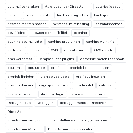
automatische taken
Autoresponder DirectAdmin
autorisatiecode
backup
backup retentie
backup terugzetten
backups
bestand rechten hosting
bestandslimiet hosting
bestandsrechten
beveiliging
browser compatibiliteit
caching
caching optimalisatie
caching problemen
caching werkt niet
certificaat
checkout
CMS
cms alternatief
CMS update
cms wordpress
Compatibiliteit plugins
conversie meten Facebook
cpu limit
cpu usage
cronjob
cronjob fouten oplossen
cronjob limieten
cronjob voorbeeld
cronjobs instellen
custom domain
dagelijkse backup
data herstel
database
database backup
database login
database optimalisatie
Debug modus
Debuggen
debuggen website DirectAdmin
DirectAdmin
directadmin cronjob cronjobs instellen webhosting jouwebhost
directadmin 403 error
DirectAdmin autoresponder