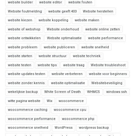
website builder
website editor
website fouten
Website foutmelding
website geeft 403
Website herstellen
website kiezen
website koppeling
website maken
website of webshop
Website onderhoud
website online zetten
website ontwikkelen
Website optimalisatie
website performance
website probleem
website publiceren
website snelheid
website starten
website structuur
website techniek
website testen
website tips
website traag
Website troubleshoot
website updates testen
website verbeteren
website voor beginners
website zonder kennis
website-optimalisatie
Websitebeveiliging
wekelijkse backup
White Screen of Death
WHMCS
windows ssh
witte pagina website
Wix
woocommerce
woocommerce caching
woocommerce cpu
woocommerce performance
woocommerce php
woocommerce snelheid
WordPress
wordpress backup