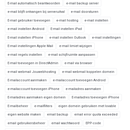
E-mail automatisch beantwoorden
e-mail backup server
e-mail blijft ontvangen bij serveruitval
e-mail doorsturen
E-mail gebruiker toevoegen
e-mail hosting
e-mail instellen
e-mail instellen Android
E-mail instellen iPad
E-mail instellen iPhone
e-mail instellen Outlook
e-mail instellingen
E-mail instellingen Apple Mail
e-mail limiet wijzigen
e-mail regels instellen
e-mail schijfruimte aanpassen
E-mail toevoegen in DirectAdmin
e-mail via browser
e-mail webmail Jouwebhosting
e-mail webmail koppelen domein
E-mailaccount aanmaken
e-mailaccount toevoegen Android
e-mailaccount toevoegen iPhone
e-mailadres aanmaken
E-mailadres aanmaken eigen domein
E-mailadres toevoegen iPhone
E-mailbeheer
e-mailfilters
eigen domein gebruiken met lovable
eigen website maken
email backup
email error quota exceeded
email gebruikersbeheer
email wachtwoord
EPP-code