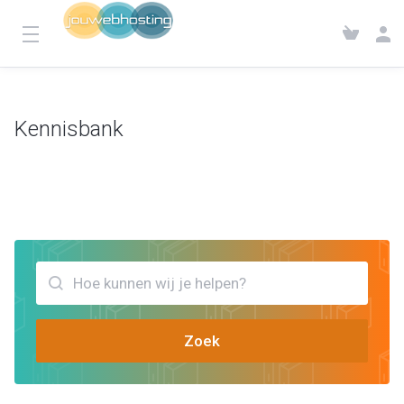
Kennisbank
Klantensysteem
Kennisbank
Bekijk artikels die jou kunnen helpen mailbox vol
Zoek