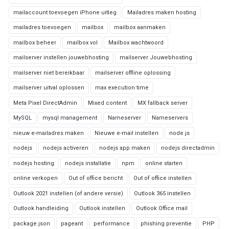
mailaccount toevoegen iPhone uitleg
Mailadres maken hosting
mailadres toevoegen
mailbox
mailbox aanmaken
mailbox beheer
mailbox vol
Mailbox wachtwoord
mailserver instellen jouwebhosting
mailserver Jouwebhosting
mailserver niet bereikbaar
mailserver offline oplossing
mailserver uitval oplossen
max execution time
Meta Pixel DirectAdmin
Mixed content
MX fallback server
MySQL
mysql management
Nameserver
Nameservers
nieuw e-mailadres maken
Nieuwe e-mail instellen
node.js
nodejs
nodejs activeren
nodejs app maken
nodejs directadmin
nodejs hosting
nodejs installatie
npm
online starten
online verkopen
Out of office bericht
Out of office instellen
Outlook 2021 instellen (of andere versie)
Outlook 365 instellen
Outlook handleiding
Outlook instellen
Outlook Office mail
package.json
pageant
performance
phishing preventie
PHP