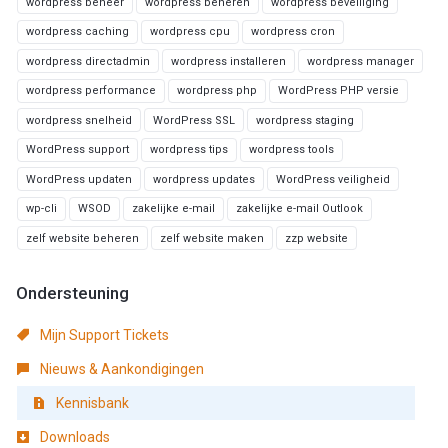
wordpress beheer
wordpress beheren
wordpress beveiliging
wordpress caching
wordpress cpu
wordpress cron
wordpress directadmin
wordpress installeren
wordpress manager
wordpress performance
wordpress php
WordPress PHP versie
wordpress snelheid
WordPress SSL
wordpress staging
WordPress support
wordpress tips
wordpress tools
WordPress updaten
wordpress updates
WordPress veiligheid
wp-cli
WSOD
zakelijke e-mail
zakelijke e-mail Outlook
zelf website beheren
zelf website maken
zzp website
Ondersteuning
Mijn Support Tickets
Nieuws & Aankondigingen
Kennisbank
Downloads