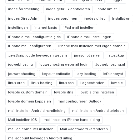
IMAP iPhone
inbox overzicht
index.php ontbreekt
inloggen
inode foutmelding
inode gebruik controleren
inode limiet
inodes DirectAdmin
inodes opruimen
inodes uitleg
Installatron
instellingen
internet basis
iPad mail instellen
iPhone e-mail configuratie gids
iPhone e-mail instellingen
iPhone mail configureren
iPhone mail instellen met eigen domein
JavaScript code toevoegen website
javascript server
jetbackup
jouwebhosting
jouwebhosting webmail login
Jouwebhosting.nl
jouwwebhosting
key authenticatie
lazy-loading
let’s encrypt
linux cron
linux hosting
linux ssh
Logbestanden
lovable
lovable custom domain
lovable dns
lovable dns instellen
lovable domein koppelen
mail configureren Outlook
mail instellen Android handleiding
mail instellen Android telefoon
Mail instellen iOS
mail instellen iPhone handleiding
mail op computer instellen
Mail wachtwoord veranderen
mailaccount toevoegen Android uitleg