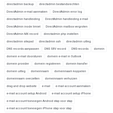
directadmin backup
directadmin bestandsrechten
DirectAdmin e-mail aanmaken
DirectAdmin error log
directadmin handleiding
DirectAdmin handleiding e-mail
DirectAdmin inode limiet
DirectAdmin mailbox vergroten
DirectAdmin MX record
directadmin php instellen
directadmin sitepad
directadmin ssh
directadmin uitleg
DNS records aanpassen
DNS SRV record
DNS-records
domein
domein e-mail doorsturen
domein e-mail in Outlook
domein provider
domein registreren
domein transfer
domein uitleg
domeinnaam
domeinnaam koppelen
domeinnaam overzetten
domeinnaam verhuizen
drag and drop website
e-mail
e-mail account aanmaken
e-mail account setup Android
e-mail account setup iPhone
e-mail account toevoegen Android stap voor stap
e-mail account toevoegen iPhone stap voor stap