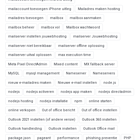
mailaccount toevoegen iPhone uitleg
Mailadres maken hosting
mailadres toevoegen
mailbox
mailbox aanmaken
mailbox beheer
mailbox vol
Mailbox wachtwoord
mailserver instellen jouwebhosting
mailserver Jouwebhosting
mailserver niet bereikbaar
mailserver offline oplossing
mailserver uitval oplossen
max execution time
Meta Pixel DirectAdmin
Mixed content
MX fallback server
MySQL
mysql management
Nameserver
Nameservers
nieuw e-mailadres maken
Nieuwe e-mail instellen
node.js
nodejs
nodejs activeren
nodejs app maken
nodejs directadmin
nodejs hosting
nodejs installatie
npm
online starten
online verkopen
Out of office bericht
Out of office instellen
Outlook 2021 instellen (of andere versie)
Outlook 365 instellen
Outlook handleiding
Outlook instellen
Outlook Office mail
package.json
pageant
performance
phishing preventie
PHP