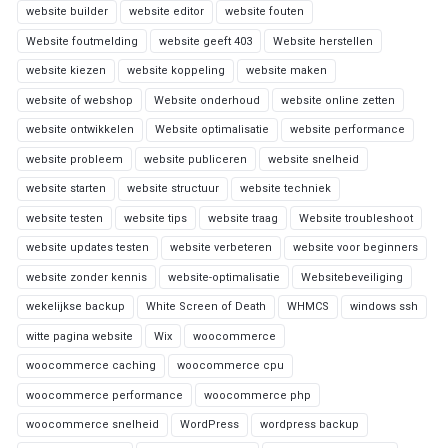
website builder
website editor
website fouten
Website foutmelding
website geeft 403
Website herstellen
website kiezen
website koppeling
website maken
website of webshop
Website onderhoud
website online zetten
website ontwikkelen
Website optimalisatie
website performance
website probleem
website publiceren
website snelheid
website starten
website structuur
website techniek
website testen
website tips
website traag
Website troubleshoot
website updates testen
website verbeteren
website voor beginners
website zonder kennis
website-optimalisatie
Websitebeveiliging
wekelijkse backup
White Screen of Death
WHMCS
windows ssh
witte pagina website
Wix
woocommerce
woocommerce caching
woocommerce cpu
woocommerce performance
woocommerce php
woocommerce snelheid
WordPress
wordpress backup