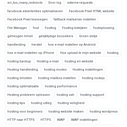
err_too_many_redirects
Error log
externe-requests
facebook advertenties optimaliseren
Facebook Pixel HTML website
Facebook Pixel toevoegen
fallback mailserver instellen
File Manager
fout
Foutlog
Foutlog bekijken
foutoplossing
geheugen limiet
gelijktijdige bezoekers
Groen slotje
handleiding
herstel
hoe e-mail instellen op Android
hoe e-mail instellen op iPhone
Hoe upload ik mijn website
hosting
hosting backup
Hosting e-mail
hosting en website
Hosting handleiding
hosting inodes
Hosting instellingen
hosting limieten
hosting mailbox instellen
hosting nodejs
hosting optimalisatie
hosting performance
Hosting probleem oplossen.
hosting ssh
hosting support
hosting tips
hosting uitleg
hosting veiligheid
hosting voor beginners
hosting website maken
hosting wordpress
HTTP naar HTTPS
HTTPS
IMAP
IMAP instellingen