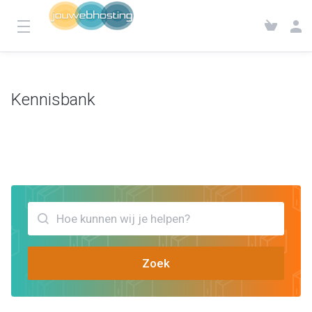
Kennisbank
Klantensysteem
Kennisbank
Bekijk artikels die jou kunnen helpen hoe e mail instellen op iPhone
Zoek