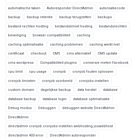
automatische taken
Autoresponder DirectAdmin
autorisatiecode
backup
backup retentie
backup terugzetten
backups
bestand rechten hosting
bestandslimiet hosting
bestandsrechten
beveiliging
browser compatibiliteit
caching
caching optimalisatie
caching problemen
caching werkt niet
certificaat
checkout
CMS
cms alternatief
CMS update
cms wordpress
Compatibiliteit plugins
conversie meten Facebook
cpu limit
cpu usage
cronjob
cronjob fouten oplossen
cronjob limieten
cronjob voorbeeld
cronjobs instellen
custom domain
dagelijkse backup
data herstel
database
database backup
database login
database optimalisatie
Debug modus
Debuggen
debuggen website DirectAdmin
DirectAdmin
directadmin cronjob cronjobs instellen webhosting jouwebhost
directadmin 403 error
DirectAdmin autoresponder