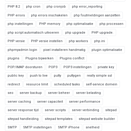
PHP 8.2
php cron
php cronjob
php error_reporting
PHP errors
php errors inschakelen
php foutmeldingen aanzetten
php instellingen
PHP memory
php optimalisatie
php processen
php script automatisch uitvoeren
php upgrade
PHP upgrade.
PHP versie
PHP versie instellen
php workers
php.ini
phpmyadmin login
pixel installeren handmatig
plugin optimalisatie
plugins
Plugins bijwerken
Plugins conflict
POP/IMAP doorsturen
POP3
POP3 instellingen
private key
public key
push to live
putty
puttygen
really simple ssl
redirect
resource limit
scheduled tasks
self-service domein
seo
server backup
server beheer
server belasting
server caching
server capaciteit
server performance
server response tijd
server scripts
server verbinding
sitepad
sitepad handleiding
sitepad templates
sitepad website builder
SMTP
SMTP instellingen
SMTP iPhone
snelheid