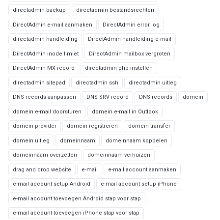
directadmin backup
directadmin bestandsrechten
DirectAdmin e-mail aanmaken
DirectAdmin error log
directadmin handleiding
DirectAdmin handleiding e-mail
DirectAdmin inode limiet
DirectAdmin mailbox vergroten
DirectAdmin MX record
directadmin php instellen
directadmin sitepad
directadmin ssh
directadmin uitleg
DNS records aanpassen
DNS SRV record
DNS-records
domein
domein e-mail doorsturen
domein e-mail in Outlook
domein provider
domein registreren
domein transfer
domein uitleg
domeinnaam
domeinnaam koppelen
domeinnaam overzetten
domeinnaam verhuizen
drag and drop website
e-mail
e-mail account aanmaken
e-mail account setup Android
e-mail account setup iPhone
e-mail account toevoegen Android stap voor stap
e-mail account toevoegen iPhone stap voor stap