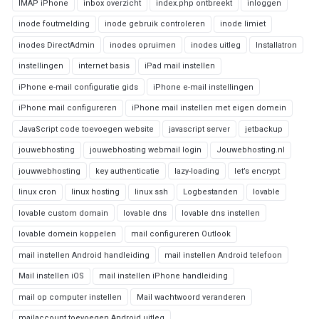
IMAP iPhone
inbox overzicht
index.php ontbreekt
inloggen
inode foutmelding
inode gebruik controleren
inode limiet
inodes DirectAdmin
inodes opruimen
inodes uitleg
Installatron
instellingen
internet basis
iPad mail instellen
iPhone e-mail configuratie gids
iPhone e-mail instellingen
iPhone mail configureren
iPhone mail instellen met eigen domein
JavaScript code toevoegen website
javascript server
jetbackup
jouwebhosting
jouwebhosting webmail login
Jouwebhosting.nl
jouwwebhosting
key authenticatie
lazy-loading
let’s encrypt
linux cron
linux hosting
linux ssh
Logbestanden
lovable
lovable custom domain
lovable dns
lovable dns instellen
lovable domein koppelen
mail configureren Outlook
mail instellen Android handleiding
mail instellen Android telefoon
Mail instellen iOS
mail instellen iPhone handleiding
mail op computer instellen
Mail wachtwoord veranderen
mailaccount toevoegen Android uitleg