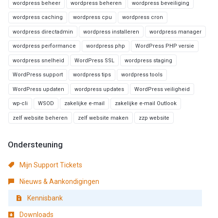
wordpress beheer
wordpress beheren
wordpress beveiliging
wordpress caching
wordpress cpu
wordpress cron
wordpress directadmin
wordpress installeren
wordpress manager
wordpress performance
wordpress php
WordPress PHP versie
wordpress snelheid
WordPress SSL
wordpress staging
WordPress support
wordpress tips
wordpress tools
WordPress updaten
wordpress updates
WordPress veiligheid
wp-cli
WSOD
zakelijke e-mail
zakelijke e-mail Outlook
zelf website beheren
zelf website maken
zzp website
Ondersteuning
Mijn Support Tickets
Nieuws & Aankondigingen
Kennisbank
Downloads