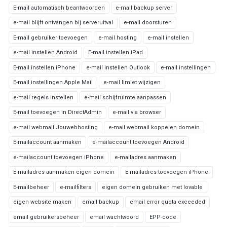
E-mail automatisch beantwoorden
e-mail backup server
e-mail blijft ontvangen bij serveruitval
e-mail doorsturen
E-mail gebruiker toevoegen
e-mail hosting
e-mail instellen
e-mail instellen Android
E-mail instellen iPad
E-mail instellen iPhone
e-mail instellen Outlook
e-mail instellingen
E-mail instellingen Apple Mail
e-mail limiet wijzigen
e-mail regels instellen
e-mail schijfruimte aanpassen
E-mail toevoegen in DirectAdmin
e-mail via browser
e-mail webmail Jouwebhosting
e-mail webmail koppelen domein
E-mailaccount aanmaken
e-mailaccount toevoegen Android
e-mailaccount toevoegen iPhone
e-mailadres aanmaken
E-mailadres aanmaken eigen domein
E-mailadres toevoegen iPhone
E-mailbeheer
e-mailfilters
eigen domein gebruiken met lovable
eigen website maken
email backup
email error quota exceeded
email gebruikersbeheer
email wachtwoord
EPP-code