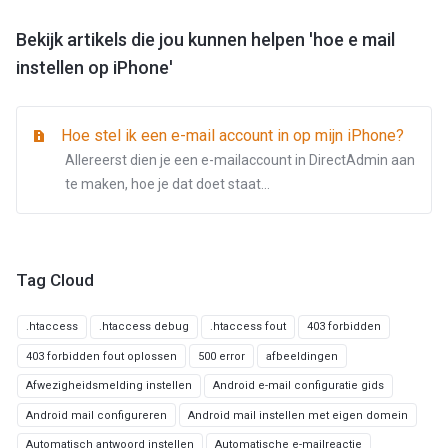
Bekijk artikels die jou kunnen helpen 'hoe e mail
instellen op iPhone'
Hoe stel ik een e-mail account in op mijn iPhone?
Allereerst dien je een e-mailaccount in DirectAdmin aan
te maken, hoe je dat doet staat...
Tag Cloud
.htaccess
.htaccess debug
.htaccess fout
403 forbidden
403 forbidden fout oplossen
500 error
afbeeldingen
Afwezigheidsmelding instellen
Android e-mail configuratie gids
Android mail configureren
Android mail instellen met eigen domein
Automatisch antwoord instellen
Automatische e-mailreactie