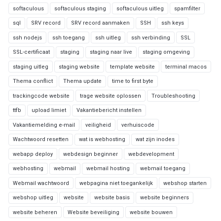
softaculous
softaculous staging
softaculous uitleg
spamfilter
sql
SRV record
SRV record aanmaken
SSH
ssh keys
ssh nodejs
ssh toegang
ssh uitleg
ssh verbinding
SSL
SSL-certificaat
staging
staging naar live
staging omgeving
staging uitleg
staging website
template website
terminal macos
Thema conflict
Thema update
time to first byte
trackingcode website
trage website oplossen
Troubleshooting
ttfb
upload limiet
Vakantiebericht instellen
Vakantiemelding e-mail
veiligheid
verhuiscode
Wachtwoord resetten
wat is webhosting
wat zijn inodes
webapp deploy
webdesign beginner
webdevelopment
webhosting
webmail
webmail hosting
webmail toegang
Webmail wachtwoord
webpagina niet toegankelijk
webshop starten
webshop uitleg
website
website basis
website beginners
website beheren
Website beveiliging
website bouwen