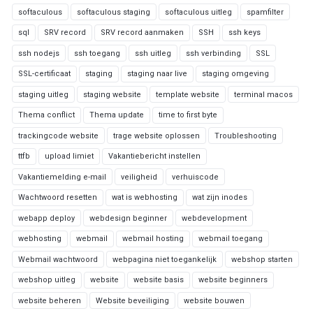
softaculous
softaculous staging
softaculous uitleg
spamfilter
sql
SRV record
SRV record aanmaken
SSH
ssh keys
ssh nodejs
ssh toegang
ssh uitleg
ssh verbinding
SSL
SSL-certificaat
staging
staging naar live
staging omgeving
staging uitleg
staging website
template website
terminal macos
Thema conflict
Thema update
time to first byte
trackingcode website
trage website oplossen
Troubleshooting
ttfb
upload limiet
Vakantiebericht instellen
Vakantiemelding e-mail
veiligheid
verhuiscode
Wachtwoord resetten
wat is webhosting
wat zijn inodes
webapp deploy
webdesign beginner
webdevelopment
webhosting
webmail
webmail hosting
webmail toegang
Webmail wachtwoord
webpagina niet toegankelijk
webshop starten
webshop uitleg
website
website basis
website beginners
website beheren
Website beveiliging
website bouwen