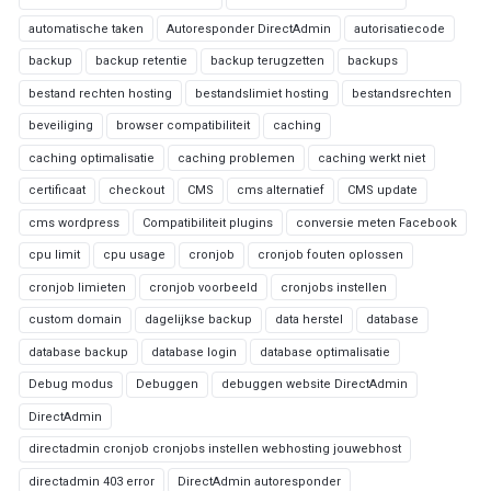
automatische taken
Autoresponder DirectAdmin
autorisatiecode
backup
backup retentie
backup terugzetten
backups
bestand rechten hosting
bestandslimiet hosting
bestandsrechten
beveiliging
browser compatibiliteit
caching
caching optimalisatie
caching problemen
caching werkt niet
certificaat
checkout
CMS
cms alternatief
CMS update
cms wordpress
Compatibiliteit plugins
conversie meten Facebook
cpu limit
cpu usage
cronjob
cronjob fouten oplossen
cronjob limieten
cronjob voorbeeld
cronjobs instellen
custom domain
dagelijkse backup
data herstel
database
database backup
database login
database optimalisatie
Debug modus
Debuggen
debuggen website DirectAdmin
DirectAdmin
directadmin cronjob cronjobs instellen webhosting jouwebhost
directadmin 403 error
DirectAdmin autoresponder