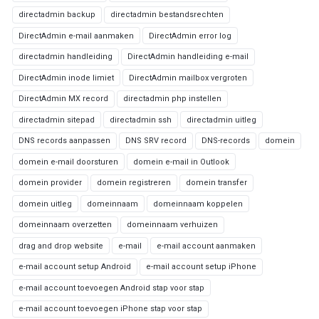
directadmin backup
directadmin bestandsrechten
DirectAdmin e-mail aanmaken
DirectAdmin error log
directadmin handleiding
DirectAdmin handleiding e-mail
DirectAdmin inode limiet
DirectAdmin mailbox vergroten
DirectAdmin MX record
directadmin php instellen
directadmin sitepad
directadmin ssh
directadmin uitleg
DNS records aanpassen
DNS SRV record
DNS-records
domein
domein e-mail doorsturen
domein e-mail in Outlook
domein provider
domein registreren
domein transfer
domein uitleg
domeinnaam
domeinnaam koppelen
domeinnaam overzetten
domeinnaam verhuizen
drag and drop website
e-mail
e-mail account aanmaken
e-mail account setup Android
e-mail account setup iPhone
e-mail account toevoegen Android stap voor stap
e-mail account toevoegen iPhone stap voor stap