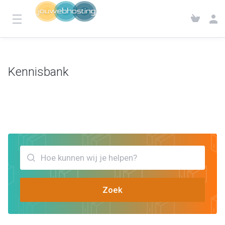
Kennisbank
Klantensysteem
Kennisbank
Bekijk artikels die jou kunnen helpen wordpress caching
Zoek