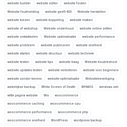
website builder
website editor
website fouten
Website foutmelding
website geeft 403
Website herstellen
website kiezen
website koppeling
website maken
website of webshop
Website onderhoud
website online zetten
website ontwikkelen
Website optimalisatie
website performance
website probleem
website publiceren
website snelheid
website starten
website structuur
website techniek
website testen
website tips
website traag
Website troubleshoot
website updates testen
website verbeteren
website voor beginners
website zonder kennis
website-optimalisatie
Websitebeveiliging
wekelijkse backup
White Screen of Death
WHMCS
windows ssh
witte pagina website
Wix
woocommerce
woocommerce caching
woocommerce cpu
woocommerce performance
woocommerce php
woocommerce snelheid
WordPress
wordpress backup