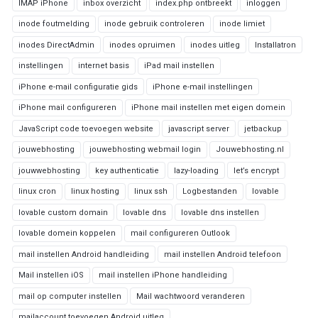
IMAP iPhone
inbox overzicht
index.php ontbreekt
inloggen
inode foutmelding
inode gebruik controleren
inode limiet
inodes DirectAdmin
inodes opruimen
inodes uitleg
Installatron
instellingen
internet basis
iPad mail instellen
iPhone e-mail configuratie gids
iPhone e-mail instellingen
iPhone mail configureren
iPhone mail instellen met eigen domein
JavaScript code toevoegen website
javascript server
jetbackup
jouwebhosting
jouwebhosting webmail login
Jouwebhosting.nl
jouwwebhosting
key authenticatie
lazy-loading
let’s encrypt
linux cron
linux hosting
linux ssh
Logbestanden
lovable
lovable custom domain
lovable dns
lovable dns instellen
lovable domein koppelen
mail configureren Outlook
mail instellen Android handleiding
mail instellen Android telefoon
Mail instellen iOS
mail instellen iPhone handleiding
mail op computer instellen
Mail wachtwoord veranderen
mailaccount toevoegen Android uitleg