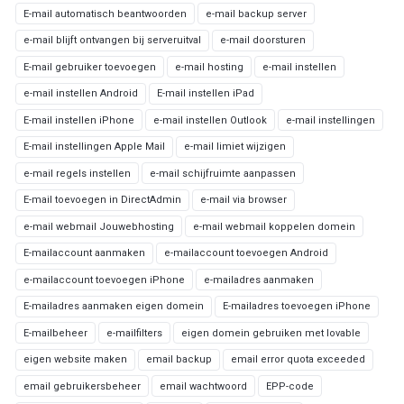
E-mail automatisch beantwoorden
e-mail backup server
e-mail blijft ontvangen bij serveruitval
e-mail doorsturen
E-mail gebruiker toevoegen
e-mail hosting
e-mail instellen
e-mail instellen Android
E-mail instellen iPad
E-mail instellen iPhone
e-mail instellen Outlook
e-mail instellingen
E-mail instellingen Apple Mail
e-mail limiet wijzigen
e-mail regels instellen
e-mail schijfruimte aanpassen
E-mail toevoegen in DirectAdmin
e-mail via browser
e-mail webmail Jouwebhosting
e-mail webmail koppelen domein
E-mailaccount aanmaken
e-mailaccount toevoegen Android
e-mailaccount toevoegen iPhone
e-mailadres aanmaken
E-mailadres aanmaken eigen domein
E-mailadres toevoegen iPhone
E-mailbeheer
e-mailfilters
eigen domein gebruiken met lovable
eigen website maken
email backup
email error quota exceeded
email gebruikersbeheer
email wachtwoord
EPP-code