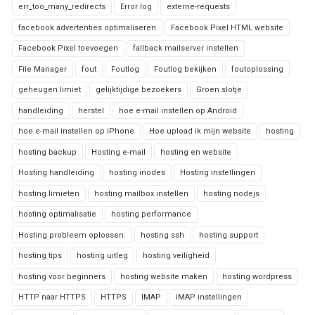
err_too_many_redirects
Error log
externe-requests
facebook advertenties optimaliseren
Facebook Pixel HTML website
Facebook Pixel toevoegen
fallback mailserver instellen
File Manager
fout
Foutlog
Foutlog bekijken
foutoplossing
geheugen limiet
gelijktijdige bezoekers
Groen slotje
handleiding
herstel
hoe e-mail instellen op Android
hoe e-mail instellen op iPhone
Hoe upload ik mijn website
hosting
hosting backup
Hosting e-mail
hosting en website
Hosting handleiding
hosting inodes
Hosting instellingen
hosting limieten
hosting mailbox instellen
hosting nodejs
hosting optimalisatie
hosting performance
Hosting probleem oplossen.
hosting ssh
hosting support
hosting tips
hosting uitleg
hosting veiligheid
hosting voor beginners
hosting website maken
hosting wordpress
HTTP naar HTTPS
HTTPS
IMAP
IMAP instellingen