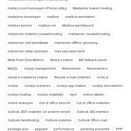
mailaccount toevoegen iPhone uitleg
Mailadres maken hosting
mailadres toevoegen
mailbox
mailbox aanmaken
mailbox beheer
mailbox vol
Mailbox wachtwoord
mailserver instellen jouwebhosting
mailserver Jouwebhosting
mailserver niet bereikbaar
mailserver offline oplossing
mailserver uitval oplossen
max execution time
Meta Pixel DirectAdmin
Mixed content
MX fallback server
MySQL
mysql management
Nameserver
Nameservers
nieuw e-mailadres maken
Nieuwe e-mail instellen
node.js
nodejs
nodejs activeren
nodejs app maken
nodejs directadmin
nodejs hosting
nodejs installatie
npm
online starten
online verkopen
Out of office bericht
Out of office instellen
Outlook 2021 instellen (of andere versie)
Outlook 365 instellen
Outlook handleiding
Outlook instellen
Outlook Office mail
package.json
pageant
performance
phishing preventie
PHP