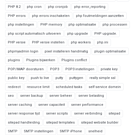
PHP 8.2
php cron
php cronjob
php error_reporting
PHP errors
php errors inschakelen
php foutmeldingen aanzetten
php instellingen
PHP memory
php optimalisatie
php processen
php script automatisch uitvoeren
php upgrade
PHP upgrade.
PHP versie
PHP versie instellen
php workers
php.ini
phpmyadmin login
pixel installeren handmatig
plugin optimalisatie
plugins
Plugins bijwerken
Plugins conflict
POP/IMAP doorsturen
POP3
POP3 instellingen
private key
public key
push to live
putty
puttygen
really simple ssl
redirect
resource limit
scheduled tasks
self-service domein
seo
server backup
server beheer
server belasting
server caching
server capaciteit
server performance
server response tijd
server scripts
server verbinding
sitepad
sitepad handleiding
sitepad templates
sitepad website builder
SMTP
SMTP instellingen
SMTP iPhone
snelheid