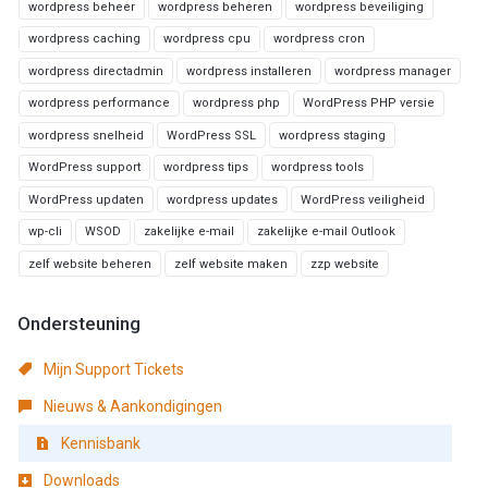
wordpress beheer
wordpress beheren
wordpress beveiliging
wordpress caching
wordpress cpu
wordpress cron
wordpress directadmin
wordpress installeren
wordpress manager
wordpress performance
wordpress php
WordPress PHP versie
wordpress snelheid
WordPress SSL
wordpress staging
WordPress support
wordpress tips
wordpress tools
WordPress updaten
wordpress updates
WordPress veiligheid
wp-cli
WSOD
zakelijke e-mail
zakelijke e-mail Outlook
zelf website beheren
zelf website maken
zzp website
Ondersteuning
Mijn Support Tickets
Nieuws & Aankondigingen
Kennisbank
Downloads