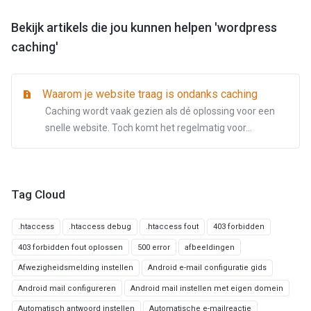
Bekijk artikels die jou kunnen helpen 'wordpress
caching'
Waarom je website traag is ondanks caching
Caching wordt vaak gezien als dé oplossing voor een
snelle website. Toch komt het regelmatig voor...
Tag Cloud
.htaccess
.htaccess debug
.htaccess fout
403 forbidden
403 forbidden fout oplossen
500 error
afbeeldingen
Afwezigheidsmelding instellen
Android e-mail configuratie gids
Android mail configureren
Android mail instellen met eigen domein
Automatisch antwoord instellen
Automatische e-mailreactie